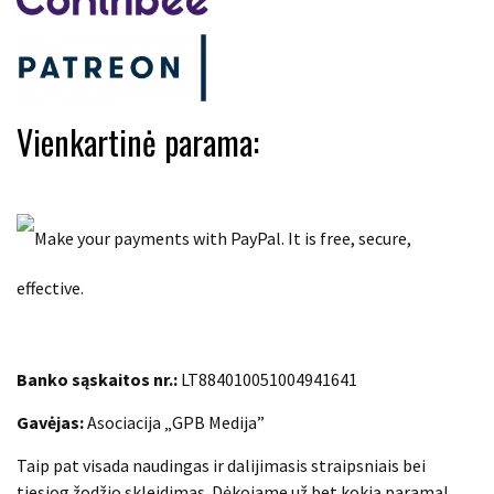
Vienkartinė parama:
Banko sąskaitos nr.:
LT884010051004941641
Gavėjas:
Asociacija „GPB Medija”
Taip pat visada naudingas ir dalijimasis straipsniais bei
tiesiog žodžio skleidimas. Dėkojame už bet kokią paramą!