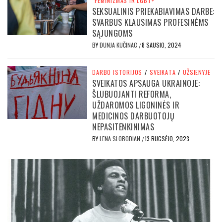
FEMINIZMAS IR LGBT+
SEKSUALINIS PRIEKABIAVIMAS DARBE:
SVARBUS KLAUSIMAS PROFESINĖMS
SĄJUNGOMS
BY
DUNJA KUČINAC
8 SAUSIO, 2024
/
DARBO ISTORIJOS
/
SVEIKATA
/
UŽSIENYJE
SVEIKATOS APSAUGA UKRAINOJE:
ŠLUBUOJANTI REFORMA,
UŽDAROMOS LIGONINĖS IR
MEDICINOS DARBUOTOJŲ
NEPASITENKINIMAS
BY
LENA SLOBODIAN
13 RUGSĖJO, 2023
/