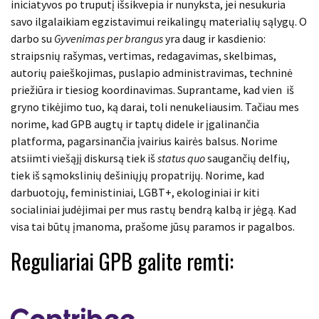
iniciatyvos po truputį išsikvepia ir nunyksta, jei nesukuria
savo ilgalaikiam egzistavimui reikalingų materialių sąlygų. O
darbo su
Gyvenimas per brangus
yra daug ir kasdienio:
straipsnių rašymas, vertimas, redagavimas, skelbimas,
autorių paieškojimas, puslapio administravimas, techninė
priežiūra ir tiesiog koordinavimas. Suprantame, kad vien iš
gryno tikėjimo tuo, ką darai, toli nenukeliausim. Tačiau mes
norime, kad GPB augtų ir taptų didele ir įgalinančia
platforma, pagarsinančia įvairius kairės balsus. Norime
atsiimti viešąjį diskursą tiek iš
status quo
saugančių delfių,
tiek iš sąmokslinių dešiniųjų propatrijų. Norime, kad
darbuotojų, feministiniai, LGBT+, ekologiniai ir kiti
socialiniai judėjimai per mus rastų bendrą kalbą ir jėgą. Kad
visa tai būtų įmanoma, prašome jūsų paramos ir pagalbos.
Reguliariai GPB galite remti: