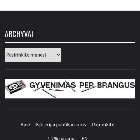
ARCHYVAI
Archyvai
GYVENIMAS PER
BRANGUS
Apie
Kriterijai publikacijoms
Paremkite
1,2% parama
EN