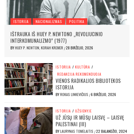
ISTORIJA
NACIONALIZMAS
POLITIKA
IŠTRAUKA IŠ HUEY P. NEWTONO „REVOLIUCINIO
INTERKOMUNALIZMO” (1977)
BY
HUEY P. NEWTON, KORAH KREMER
28 BIRŽELIO, 2026
/
ISTORIJA
/
KULTŪRA
/
REDAKCIJA REKOMENDUOJA
VIENOS RADIKALIOS BIBLIOTEKOS
ISTORIJA
BY
ROKAS LINKEVIČIUS
6 BIRŽELIO, 2026
/
ISTORIJA
/
UŽSIENYJE
UŽ JŪSŲ IR MŪSŲ LAISVĘ – LAISVĘ
PALESTINAI (III)
BY
LAURYNAS TOMELAITIS
22 BALANDŽIO, 2024
/