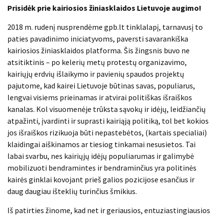
Prisidėk prie kairiosios žiniasklaidos Lietuvoje augimo!
2018 m. rudenį nusprendėme gpb.lt tinklalapį, tarnavusį to
paties pavadinimo iniciatyvoms, paversti savarankiška
kairiosios žiniasklaidos platforma. Šis žingsnis buvo ne
atsitiktinis – po kelerių metų protestų organizavimo,
kairiųjų erdvių išlaikymo ir pavienių spaudos projektų
pajutome, kad kairei Lietuvoje būtinas savas, populiarus,
lengvai visiems prieinamas ir atvirai politiškas išraiškos
kanalas. Kol visuomenėje trūksta sąvokų ir idėjų, leidžiančių
atpažinti, įvardinti ir suprasti kairiąją politiką,
tol bet kokios
jos išraiškos rizikuoja būti nepastebėtos, (kartais specialiai)
klaidingai aiškinamos ar tiesiog tinkamai nesusietos
. Tai
labai svarbu, nes kairiųjų idėjų populiarumas ir galimybė
mobilizuoti bendramintes ir bendraminčius yra politinės
kairės ginklai kovojant prieš galios pozicijose esančius ir
daug daugiau išteklių turinčius šmikius.
Iš patirties žinome, kad net ir geriausios, entuziastingiausios