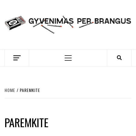
Skip
to
content
GYVENIMAS PER
BRANGUS
Primary
Menu
HOME
PAREMKITE
PAREMKITE