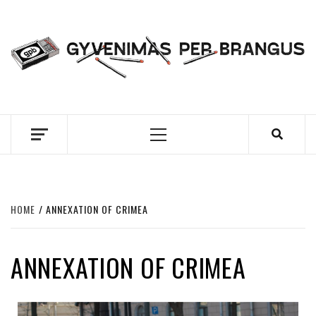
Skip
to
content
GYVENIMAS PER
BRANGUS
Primary
Menu
HOME
ANNEXATION OF CRIMEA
ANNEXATION OF CRIMEA