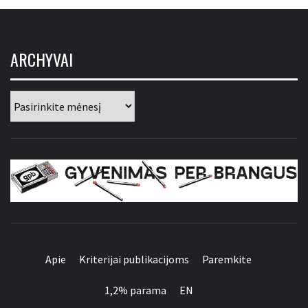
ARCHYVAI
Archyvai
GYVENIMAS PER
BRANGUS
Apie
Kriterijai publikacijoms
Paremkite
1,2% parama
EN