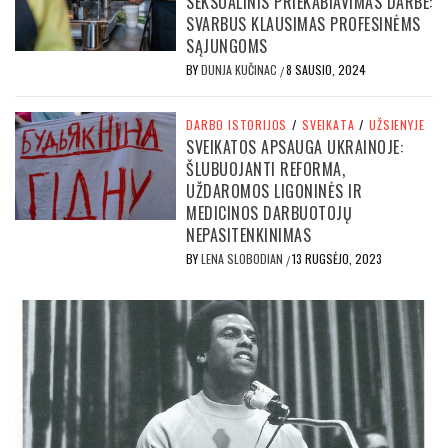
SEKSUALINIS PRIEKABIAVIMAS DARBE:
SVARBUS KLAUSIMAS PROFESINĖMS
SĄJUNGOMS
BY
DUNJA KUČINAC
8 SAUSIO, 2024
/
DARBO ISTORIJOS
/
SVEIKATA
/
UŽSIENYJE
SVEIKATOS APSAUGA UKRAINOJE:
ŠLUBUOJANTI REFORMA,
UŽDAROMOS LIGONINĖS IR
MEDICINOS DARBUOTOJŲ
NEPASITENKINIMAS
BY
LENA SLOBODIAN
13 RUGSĖJO, 2023
/