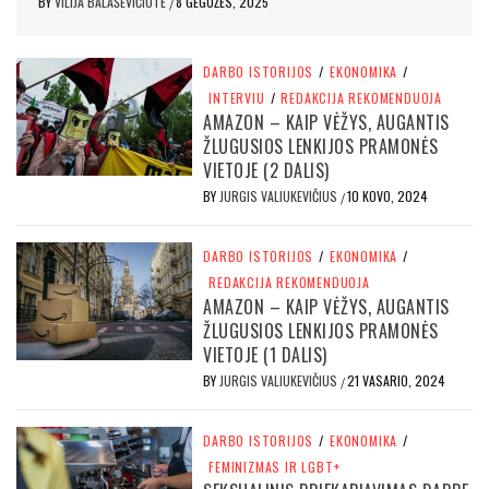
BY
VILIJA BALAŠEVIČIŪTĖ
8 GEGUŽĖS, 2025
/
DARBO ISTORIJOS
/
EKONOMIKA
/
INTERVIU
/
REDAKCIJA REKOMENDUOJA
AMAZON – KAIP VĖŽYS, AUGANTIS
ŽLUGUSIOS LENKIJOS PRAMONĖS
VIETOJE (2 DALIS)
BY
JURGIS VALIUKEVIČIUS
10 KOVO, 2024
/
DARBO ISTORIJOS
/
EKONOMIKA
/
REDAKCIJA REKOMENDUOJA
AMAZON – KAIP VĖŽYS, AUGANTIS
ŽLUGUSIOS LENKIJOS PRAMONĖS
VIETOJE (1 DALIS)
BY
JURGIS VALIUKEVIČIUS
21 VASARIO, 2024
/
DARBO ISTORIJOS
/
EKONOMIKA
/
FEMINIZMAS IR LGBT+