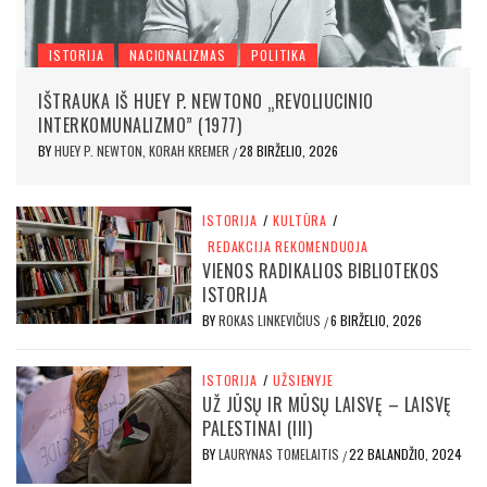
ISTORIJA
NACIONALIZMAS
POLITIKA
IŠTRAUKA IŠ HUEY P. NEWTONO „REVOLIUCINIO
INTERKOMUNALIZMO” (1977)
BY
HUEY P. NEWTON, KORAH KREMER
28 BIRŽELIO, 2026
/
ISTORIJA
/
KULTŪRA
/
REDAKCIJA REKOMENDUOJA
VIENOS RADIKALIOS BIBLIOTEKOS
ISTORIJA
BY
ROKAS LINKEVIČIUS
6 BIRŽELIO, 2026
/
ISTORIJA
/
UŽSIENYJE
UŽ JŪSŲ IR MŪSŲ LAISVĘ – LAISVĘ
PALESTINAI (III)
BY
LAURYNAS TOMELAITIS
22 BALANDŽIO, 2024
/