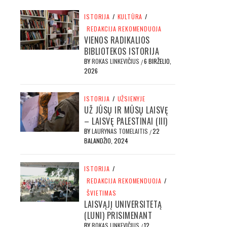
ISTORIJA
/
KULTŪRA
/
REDAKCIJA REKOMENDUOJA
VIENOS RADIKALIOS
BIBLIOTEKOS ISTORIJA
BY
ROKAS LINKEVIČIUS
6 BIRŽELIO,
/
2026
ISTORIJA
/
UŽSIENYJE
UŽ JŪSŲ IR MŪSŲ LAISVĘ
– LAISVĘ PALESTINAI (III)
BY
LAURYNAS TOMELAITIS
22
/
BALANDŽIO, 2024
ISTORIJA
/
REDAKCIJA REKOMENDUOJA
/
ŠVIETIMAS
LAISVĄJĮ UNIVERSITETĄ
(LUNI) PRISIMENANT
BY
ROKAS LINKEVIČIUS
12
/