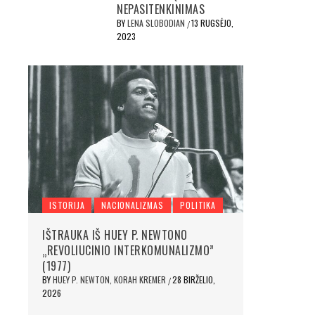
NEPASITENKINIMAS
BY
LENA SLOBODIAN
13 RUGSĖJO,
/
2023
ISTORIJA
NACIONALIZMAS
POLITIKA
IŠTRAUKA IŠ HUEY P. NEWTONO
„REVOLIUCINIO INTERKOMUNALIZMO”
(1977)
BY
HUEY P. NEWTON, KORAH KREMER
28 BIRŽELIO,
/
2026