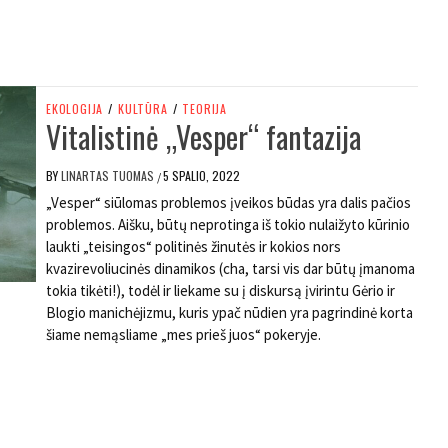
EKOLOGIJA
/
KULTŪRA
/
TEORIJA
Vitalistinė „Vesper“ fantazija
BY
LINARTAS TUOMAS
5 SPALIO, 2022
/
„Vesper“ siūlomas problemos įveikos būdas yra dalis pačios
problemos. Aišku, būtų neprotinga iš tokio nulaižyto kūrinio
laukti „teisingos“ politinės žinutės ir kokios nors
kvazirevoliucinės dinamikos (cha, tarsi vis dar būtų įmanoma
tokia tikėti!), todėl ir liekame su į diskursą įvirintu Gėrio ir
Blogio manichėjizmu, kuris ypač nūdien yra pagrindinė korta
šiame nemąsliame „mes prieš juos“ pokeryje.