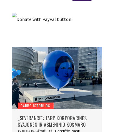
DARBO ISTORIJOS
„SEVERANCE“: TARP KORPORACINĖS
SVAJONĖS IR ASMENINIO KOŠMARO
BY
VILIJA BALAŠEVIČIŪTĖ
8 GEGUŽĖS, 2025
/