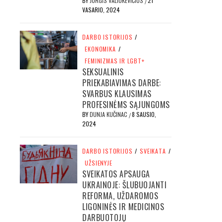
BY
JURGIS VALIUKEVIČIUS
21
/
VASARIO, 2024
DARBO ISTORIJOS
/
EKONOMIKA
/
FEMINIZMAS IR LGBT+
SEKSUALINIS
PRIEKABIAVIMAS DARBE:
SVARBUS KLAUSIMAS
PROFESINĖMS SĄJUNGOMS
BY
DUNJA KUČINAC
8 SAUSIO,
/
2024
DARBO ISTORIJOS
/
SVEIKATA
/
UŽSIENYJE
SVEIKATOS APSAUGA
UKRAINOJE: ŠLUBUOJANTI
REFORMA, UŽDAROMOS
LIGONINĖS IR MEDICINOS
DARBUOTOJŲ