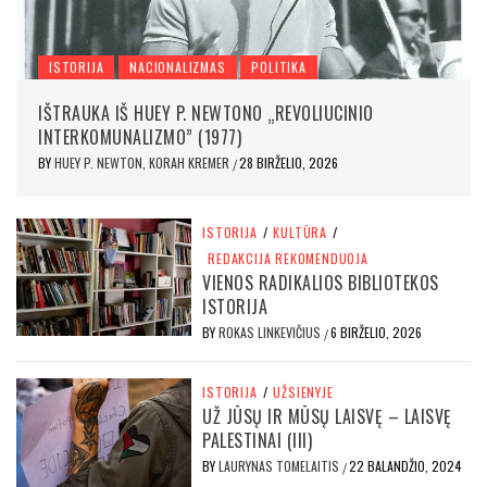
ISTORIJA
NACIONALIZMAS
POLITIKA
IŠTRAUKA IŠ HUEY P. NEWTONO „REVOLIUCINIO
INTERKOMUNALIZMO” (1977)
BY
HUEY P. NEWTON, KORAH KREMER
28 BIRŽELIO, 2026
/
ISTORIJA
/
KULTŪRA
/
REDAKCIJA REKOMENDUOJA
VIENOS RADIKALIOS BIBLIOTEKOS
ISTORIJA
BY
ROKAS LINKEVIČIUS
6 BIRŽELIO, 2026
/
ISTORIJA
/
UŽSIENYJE
UŽ JŪSŲ IR MŪSŲ LAISVĘ – LAISVĘ
PALESTINAI (III)
BY
LAURYNAS TOMELAITIS
22 BALANDŽIO, 2024
/