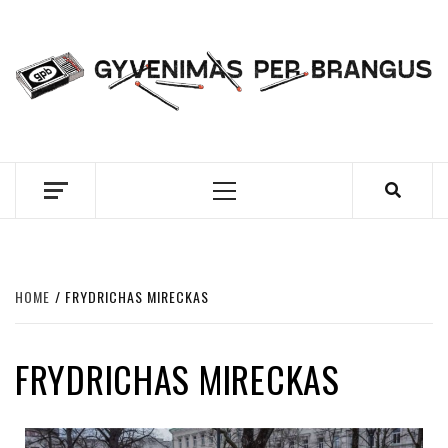
Skip
to
content
GYVENIMAS PER
BRANGUS
Primary
Menu
HOME
FRYDRICHAS MIRECKAS
FRYDRICHAS MIRECKAS