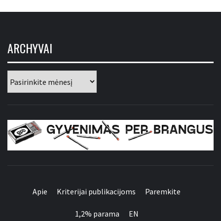
ARCHYVAI
Archyvai
GYVENIMAS PER
BRANGUS
Apie
Kriterijai publikacijoms
Paremkite
1,2% parama
EN