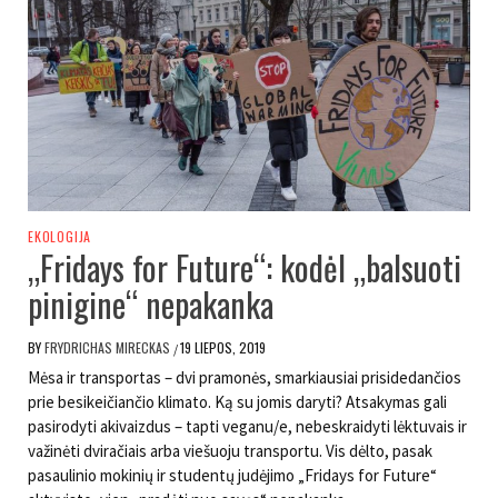
EKOLOGIJA
„Fridays for Future“: kodėl „balsuoti
pinigine“ nepakanka
BY
FRYDRICHAS MIRECKAS
19 LIEPOS, 2019
/
Mėsa ir transportas – dvi pramonės, smarkiausiai prisidedančios
prie besikeičiančio klimato. Ką su jomis daryti? Atsakymas gali
pasirodyti akivaizdus – tapti veganu/e, nebeskraidyti lėktuvais ir
važinėti dviračiais arba viešuoju transportu. Vis dėlto, pasak
pasaulinio mokinių ir studentų judėjimo „Fridays for Future“