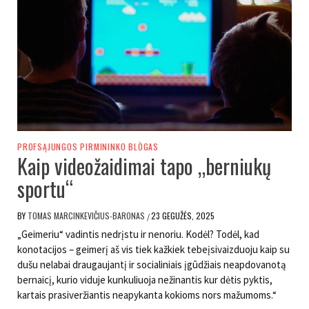
PROFSĄJUNGOS PIRMININKO BLÒGAS
Kaip videožaidimai tapo „berniukų
sportu“
BY
TOMAS MARCINKEVIČIUS-BARONAS
23 GEGUŽĖS, 2025
/
„Geimeriu“ vadintis nedrįstu ir nenoriu. Kodėl? Todėl, kad
konotacijos – geimerį aš vis tiek kažkiek tebeįsivaizduoju kaip su
dušu nelabai draugaujantį ir socialiniais įgūdžiais neapdovanotą
bernaicį, kurio viduje kunkuliuoja nežinantis kur dėtis pyktis,
kartais prasiveržiantis neapykanta kokioms nors mažumoms.“