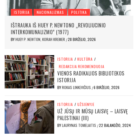
ISTORIJA
NACIONALIZMAS
POLITIKA
IŠTRAUKA IŠ HUEY P. NEWTONO „REVOLIUCINIO
INTERKOMUNALIZMO” (1977)
BY
HUEY P. NEWTON, KORAH KREMER
28 BIRŽELIO, 2026
/
ISTORIJA
/
KULTŪRA
/
REDAKCIJA REKOMENDUOJA
VIENOS RADIKALIOS BIBLIOTEKOS
ISTORIJA
BY
ROKAS LINKEVIČIUS
6 BIRŽELIO, 2026
/
ISTORIJA
/
UŽSIENYJE
UŽ JŪSŲ IR MŪSŲ LAISVĘ – LAISVĘ
PALESTINAI (III)
BY
LAURYNAS TOMELAITIS
22 BALANDŽIO, 2024
/