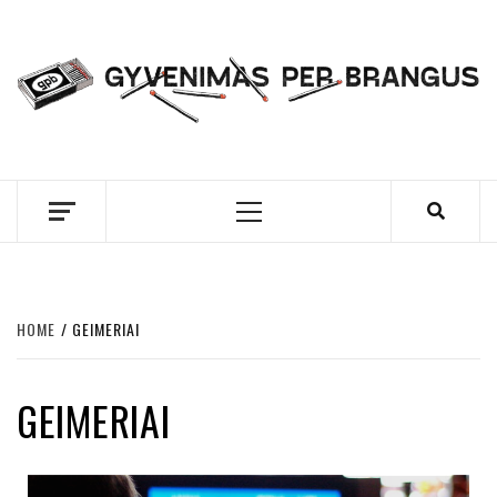
Skip
to
content
GYVENIMAS PER
BRANGUS
Primary
Menu
HOME
GEIMERIAI
GEIMERIAI