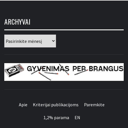
ARCHYVAI
Archyvai
GYVENIMAS PER
BRANGUS
Apie
Kriterijai publikacijoms
Paremkite
1,2% parama
EN