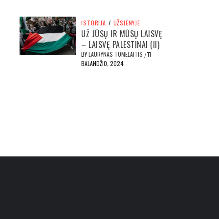
ISTORIJA
/
UŽSIENYJE
UŽ JŪSŲ IR MŪSŲ LAISVĘ
– LAISVĘ PALESTINAI (II)
BY
LAURYNAS TOMELAITIS
11
/
BALANDŽIO, 2024