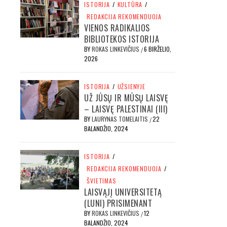
ISTORIJA
/
KULTŪRA
/
REDAKCIJA REKOMENDUOJA
VIENOS RADIKALIOS
BIBLIOTEKOS ISTORIJA
BY
ROKAS LINKEVIČIUS
6 BIRŽELIO,
/
2026
ISTORIJA
/
UŽSIENYJE
UŽ JŪSŲ IR MŪSŲ LAISVĘ
– LAISVĘ PALESTINAI (III)
BY
LAURYNAS TOMELAITIS
22
/
BALANDŽIO, 2024
ISTORIJA
/
REDAKCIJA REKOMENDUOJA
/
ŠVIETIMAS
LAISVĄJĮ UNIVERSITETĄ
(LUNI) PRISIMENANT
BY
ROKAS LINKEVIČIUS
12
/
BALANDŽIO, 2024