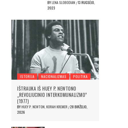
BY
LENA SLOBODIAN
13 RUGSĖJO,
/
2023
ISTORIJA
NACIONALIZMAS
POLITIKA
IŠTRAUKA IŠ HUEY P. NEWTONO
„REVOLIUCINIO INTERKOMUNALIZMO”
(1977)
BY
HUEY P. NEWTON, KORAH KREMER
28 BIRŽELIO,
/
2026