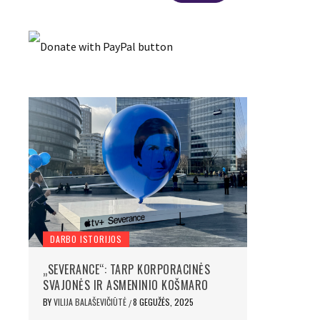
DARBO ISTORIJOS
„SEVERANCE“: TARP KORPORACINĖS
SVAJONĖS IR ASMENINIO KOŠMARO
BY
VILIJA BALAŠEVIČIŪTĖ
8 GEGUŽĖS, 2025
/