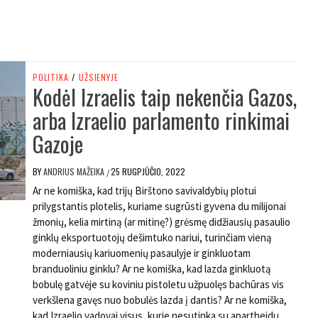
POLITIKA
/
UŽSIENYJE
Kodėl Izraelis taip nekenčia Gazos,
arba Izraelio parlamento rinkimai
Gazoje
BY
ANDRIUS MAŽEIKA
25 RUGPJŪČIO, 2022
/
Ar ne komiška, kad trijų Birštono savivaldybių plotui
prilygstantis plotelis, kuriame sugrūsti gyvena du milijonai
žmonių, kelia mirtiną (ar mitinę?) grėsmę didžiausių pasaulio
ginklų eksportuotojų dešimtuko nariui, turinčiam vieną
moderniausių kariuomenių pasaulyje ir ginkluotam
branduoliniu ginklu? Ar ne komiška, kad lazda ginkluotą
bobulę gatvėje su koviniu pistoletu užpuolęs bachūras vis
verkšlena gavęs nuo bobulės lazda į dantis? Ar ne komiška,
kad Izraelio vadovai visus, kurie nesutinka su apartheidu,