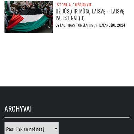
ISTORIJA
/
UŽSIENYJE
UŽ JŪSŲ IR MŪSŲ LAISVĘ – LAISVĘ
PALESTINAI (II)
BY
LAURYNAS TOMELAITIS
11 BALANDŽIO, 2024
/
ARCHYVAI
Archyvai