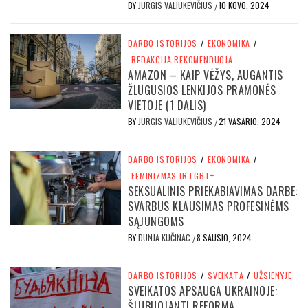
BY
JURGIS VALIUKEVIČIUS
10 KOVO, 2024
/
DARBO ISTORIJOS
/
EKONOMIKA
/
REDAKCIJA REKOMENDUOJA
AMAZON – KAIP VĖŽYS, AUGANTIS
ŽLUGUSIOS LENKIJOS PRAMONĖS
VIETOJE (1 DALIS)
BY
JURGIS VALIUKEVIČIUS
21 VASARIO, 2024
/
DARBO ISTORIJOS
/
EKONOMIKA
/
FEMINIZMAS IR LGBT+
SEKSUALINIS PRIEKABIAVIMAS DARBE:
SVARBUS KLAUSIMAS PROFESINĖMS
SĄJUNGOMS
BY
DUNJA KUČINAC
8 SAUSIO, 2024
/
DARBO ISTORIJOS
/
SVEIKATA
/
UŽSIENYJE
SVEIKATOS APSAUGA UKRAINOJE:
ŠLUBUOJANTI REFORMA,