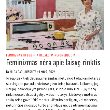
FEMINIZMAS IR LGBT+
/
REDAKCIJA REKOMENDUOJA
Feminizmas nėra apie laisvę rinktis
BY
MILDA GADLIAUSKAITĖ
4 KOVO, 2024
/
Praėjo šiek tiek daugiau nei šimtas metų nuo tada, kai moterys
skirtingose pasaulio vietose gavo teisę balsuoti. Laikoma, jog
Naujoji Zelandija yra pirmoji šalis, kurioje nuo 1893-iųjų metų
rinkimuose balsuoti galėjo visos moterys. Lietuvoje moterys
tokią teisę gavo 1919 metais. Užtruko dar ilgiau, kol moterys,
neturinčios nuosavo turto ar priklausančios etninei mažumai