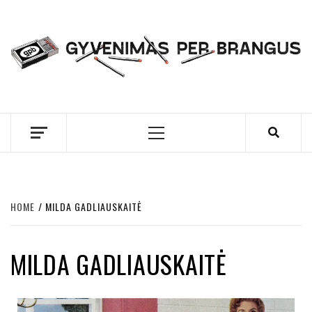
Skip
to
content
GYVENIMAS PER
BRANGUS
Primary
Menu
HOME
MILDA GADLIAUSKAITĖ
MILDA GADLIAUSKAITĖ