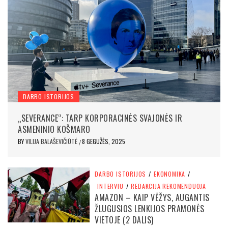
DARBO ISTORIJOS
„SEVERANCE“: TARP KORPORACINĖS SVAJONĖS IR
ASMENINIO KOŠMARO
BY
VILIJA BALAŠEVIČIŪTĖ
8 GEGUŽĖS, 2025
/
DARBO ISTORIJOS
/
EKONOMIKA
/
INTERVIU
/
REDAKCIJA REKOMENDUOJA
AMAZON – KAIP VĖŽYS, AUGANTIS
ŽLUGUSIOS LENKIJOS PRAMONĖS
VIETOJE (2 DALIS)