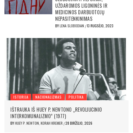
UŽDAROMOS LIGONINĖS IR
MEDICINOS DARBUOTOJŲ
NEPASITENKINIMAS
BY
LENA SLOBODIAN
13 RUGSĖJO, 2023
/
ISTORIJA
NACIONALIZMAS
POLITIKA
IŠTRAUKA IŠ HUEY P. NEWTONO „REVOLIUCINIO
INTERKOMUNALIZMO” (1977)
BY
HUEY P. NEWTON, KORAH KREMER
28 BIRŽELIO, 2026
/