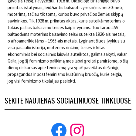
gavo šią teisę. Pavyzdžiui, 1918 m. Didžiojoje Britanijoje buvo
priimtas įstatymas, leidžiantis balsuoti vyresnėms nei 30 metų
moterims, tačiau tik toms, kurios buvo privačios žemės sklypų
savininkės. Tik 1928 m. priimtas aktas, kuris suteikė moterims o
tokias pačias balsavimo teises kaip ir vyrams. Tuo tarpu JAV
baltaodėms moterims balsavimo teisė suteikta 1920-ais metais,
o afroamerikietėms – 1965-ais metais. Lyginant šiuos įvykius su
visa pasaulio istorija, moterims rinkimų teisės ir kitas
ekonominės bei socialinės laisvės suteiktos, galima sakyti, vakar.
Gaila, jog šį feminizmo palikimą mes labai greitai pamiršome, o šių
dienų diskursas apie feminizmą yra ypač paveiktas dešiniųjų
propagandos ir postfeminizmo kultūrinių bruožų, kurie teigia,
jog visi feminizmo tikslai jau pasiekti.
SEKITE NAUJIENAS SOCIALINIUOSE TINKLUOSE
Facebook
Instagram