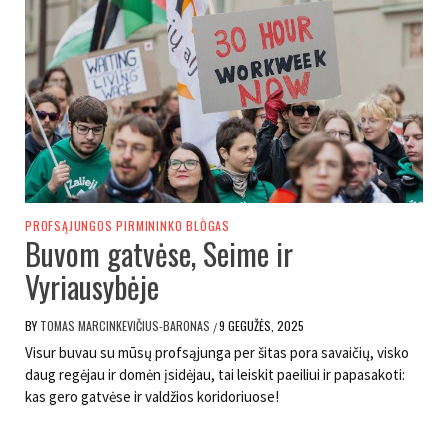
PROFSĄJUNGOS PIRMININKO BLÒGAS
Buvom gatvėse, Seime ir
Vyriausybėje
BY
TOMAS MARCINKEVIČIUS-BARONAS
9 GEGUŽĖS, 2025
/
Visur buvau su mūsų profsąjunga per šitas pora savaičių, visko
daug regėjau ir domėn įsidėjau, tai leiskit paeiliui ir papasakoti:
kas gero gatvėse ir valdžios koridoriuose!