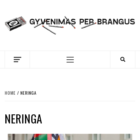
Skip
to
content
GYVENIMAS PER
BRANGUS
Primary
Menu
HOME
NERINGA
NERINGA