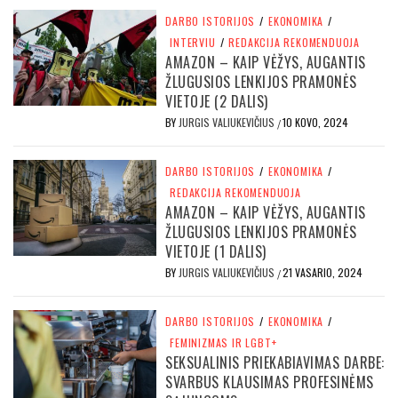
DARBO ISTORIJOS
/
EKONOMIKA
/
INTERVIU
/
REDAKCIJA REKOMENDUOJA
AMAZON – KAIP VĖŽYS, AUGANTIS
ŽLUGUSIOS LENKIJOS PRAMONĖS
VIETOJE (2 DALIS)
BY
JURGIS VALIUKEVIČIUS
10 KOVO, 2024
/
DARBO ISTORIJOS
/
EKONOMIKA
/
REDAKCIJA REKOMENDUOJA
AMAZON – KAIP VĖŽYS, AUGANTIS
ŽLUGUSIOS LENKIJOS PRAMONĖS
VIETOJE (1 DALIS)
BY
JURGIS VALIUKEVIČIUS
21 VASARIO, 2024
/
DARBO ISTORIJOS
/
EKONOMIKA
/
FEMINIZMAS IR LGBT+
SEKSUALINIS PRIEKABIAVIMAS DARBE:
SVARBUS KLAUSIMAS PROFESINĖMS