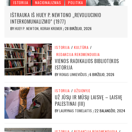
ISTORIJA
NACIONALIZMAS
POLITIKA
IŠTRAUKA IŠ HUEY P. NEWTONO „REVOLIUCINIO
INTERKOMUNALIZMO” (1977)
BY
HUEY P. NEWTON, KORAH KREMER
28 BIRŽELIO, 2026
/
ISTORIJA
/
KULTŪRA
/
REDAKCIJA REKOMENDUOJA
VIENOS RADIKALIOS BIBLIOTEKOS
ISTORIJA
BY
ROKAS LINKEVIČIUS
6 BIRŽELIO, 2026
/
ISTORIJA
/
UŽSIENYJE
UŽ JŪSŲ IR MŪSŲ LAISVĘ – LAISVĘ
PALESTINAI (III)
BY
LAURYNAS TOMELAITIS
22 BALANDŽIO, 2024
/
ISTORIJA
/
REDAKCIJA REKOMENDUOJA
/