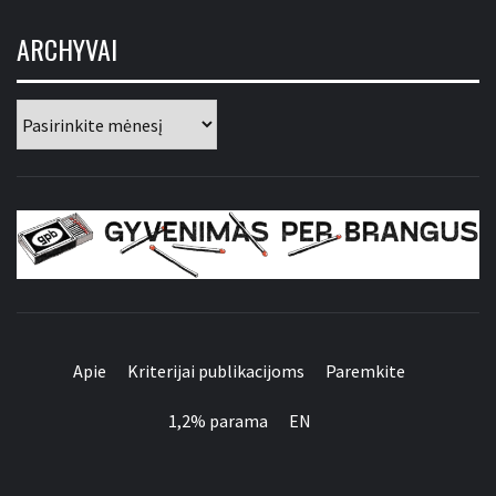
ARCHYVAI
Archyvai
GYVENIMAS PER
BRANGUS
Apie
Kriterijai publikacijoms
Paremkite
1,2% parama
EN
Apie
Kriterijai
Paremkite
1,2%
EN