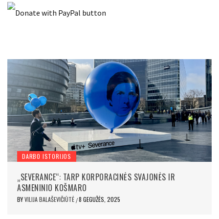
DARBO ISTORIJOS
„SEVERANCE“: TARP KORPORACINĖS SVAJONĖS IR
ASMENINIO KOŠMARO
BY
VILIJA BALAŠEVIČIŪTĖ
8 GEGUŽĖS, 2025
/