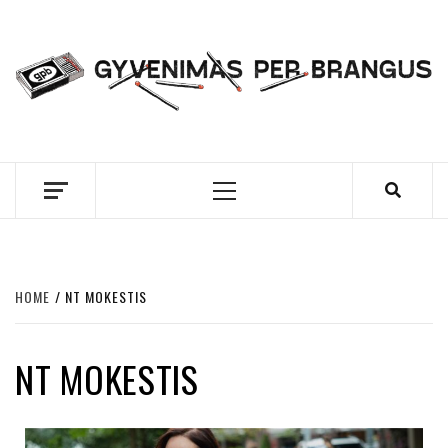
Skip
to
content
GYVENIMAS PER
BRANGUS
Primary
Menu
HOME
NT MOKESTIS
NT MOKESTIS