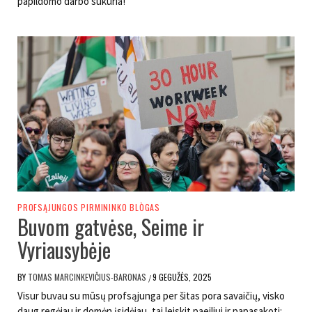
papildomo darbo sukuria!
PROFSĄJUNGOS PIRMININKO BLÒGAS
Buvom gatvėse, Seime ir
Vyriausybėje
BY
TOMAS MARCINKEVIČIUS-BARONAS
9 GEGUŽĖS, 2025
/
Visur buvau su mūsų profsąjunga per šitas pora savaičių, visko
daug regėjau ir domėn įsidėjau, tai leiskit paeiliui ir papasakoti: