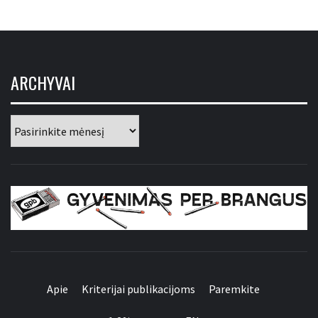
ARCHYVAI
Archyvai
GYVENIMAS PER
BRANGUS
Apie
Kriterijai publikacijoms
Paremkite