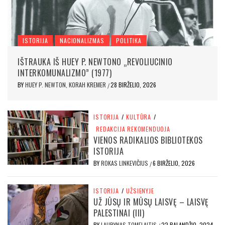
ISTORIJA
NACIONALIZMAS
POLITIKA
IŠTRAUKA IŠ HUEY P. NEWTONO „REVOLIUCINIO
INTERKOMUNALIZMO” (1977)
BY
HUEY P. NEWTON, KORAH KREMER
28 BIRŽELIO, 2026
/
ISTORIJA
/
KULTŪRA
/
REDAKCIJA REKOMENDUOJA
VIENOS RADIKALIOS BIBLIOTEKOS
ISTORIJA
BY
ROKAS LINKEVIČIUS
6 BIRŽELIO, 2026
/
ISTORIJA
/
UŽSIENYJE
UŽ JŪSŲ IR MŪSŲ LAISVĘ – LAISVĘ
PALESTINAI (III)
BY
LAURYNAS TOMELAITIS
22 BALANDŽIO, 2024