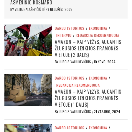
ASMENINIO KOŠMARO
BY
VILIJA BALAŠEVIČIŪTĖ
8 GEGUŽĖS, 2025
/
DARBO ISTORIJOS
/
EKONOMIKA
/
INTERVIU
/
REDAKCIJA REKOMENDUOJA
AMAZON – KAIP VĖŽYS, AUGANTIS
ŽLUGUSIOS LENKIJOS PRAMONĖS
VIETOJE (2 DALIS)
BY
JURGIS VALIUKEVIČIUS
10 KOVO, 2024
/
DARBO ISTORIJOS
/
EKONOMIKA
/
REDAKCIJA REKOMENDUOJA
AMAZON – KAIP VĖŽYS, AUGANTIS
ŽLUGUSIOS LENKIJOS PRAMONĖS
VIETOJE (1 DALIS)
BY
JURGIS VALIUKEVIČIUS
21 VASARIO, 2024
/
DARBO ISTORIJOS
/
EKONOMIKA
/