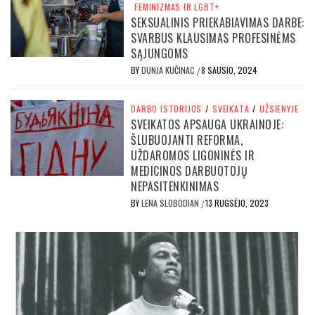
FEMINIZMAS IR LGBT+
SEKSUALINIS PRIEKABIAVIMAS DARBE:
SVARBUS KLAUSIMAS PROFESINĖMS
SĄJUNGOMS
BY
DUNJA KUČINAC
8 SAUSIO, 2024
/
DARBO ISTORIJOS
/
SVEIKATA
/
UŽSIENYJE
SVEIKATOS APSAUGA UKRAINOJE:
ŠLUBUOJANTI REFORMA,
UŽDAROMOS LIGONINĖS IR
MEDICINOS DARBUOTOJŲ
NEPASITENKINIMAS
BY
LENA SLOBODIAN
13 RUGSĖJO, 2023
/