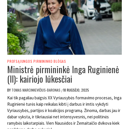
PROFSĄJUNGOS PIRMININKO BLÒGAS
Ministrė pirmininkė Inga Ruginienė
(II): kairiojo lūkesčiai
BY
TOMAS MARCINKEVIČIUS-BARONAS
18 RUGSĖJO, 2025
/
Kai tik pagaliau baigsis XX Vyriausybės formavimo procesas, Inga
Ruginienė turės kaip reikalas kibti į darbus ir imtis vykdyti
Vyriausybės, partijos ir koalicijos programą. Žinoma, darbas jau ir
dabar vyksta, ir tikriausiai net intensyvesnis, nei politinės
ramybės laikotarpiais. Vien Nausėdos ir Žemaitaičio dvikova kiek