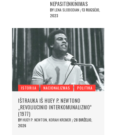
NEPASITENKINIMAS
BY
LENA SLOBODIAN
13 RUGSĖJO,
/
2023
ISTORIJA
NACIONALIZMAS
POLITIKA
IŠTRAUKA IŠ HUEY P. NEWTONO
„REVOLIUCINIO INTERKOMUNALIZMO”
(1977)
BY
HUEY P. NEWTON, KORAH KREMER
28 BIRŽELIO,
/
2026