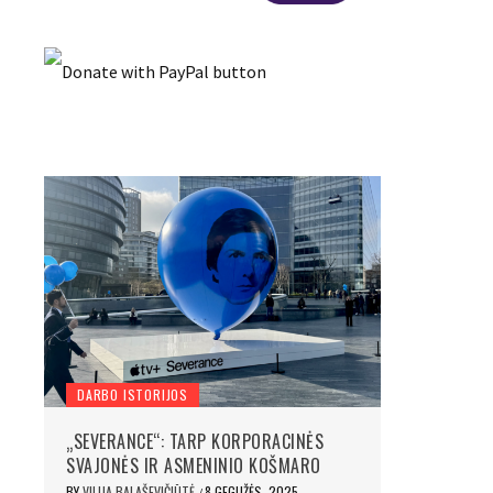
DARBO ISTORIJOS
„SEVERANCE“: TARP KORPORACINĖS
SVAJONĖS IR ASMENINIO KOŠMARO
BY
VILIJA BALAŠEVIČIŪTĖ
8 GEGUŽĖS, 2025
/