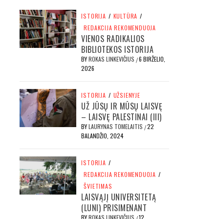
ISTORIJA
/
KULTŪRA
/
REDAKCIJA REKOMENDUOJA
VIENOS RADIKALIOS
BIBLIOTEKOS ISTORIJA
BY
ROKAS LINKEVIČIUS
6 BIRŽELIO,
/
2026
ISTORIJA
/
UŽSIENYJE
UŽ JŪSŲ IR MŪSŲ LAISVĘ
– LAISVĘ PALESTINAI (III)
BY
LAURYNAS TOMELAITIS
22
/
BALANDŽIO, 2024
ISTORIJA
/
REDAKCIJA REKOMENDUOJA
/
ŠVIETIMAS
LAISVĄJĮ UNIVERSITETĄ
(LUNI) PRISIMENANT
BY
ROKAS LINKEVIČIUS
12
/