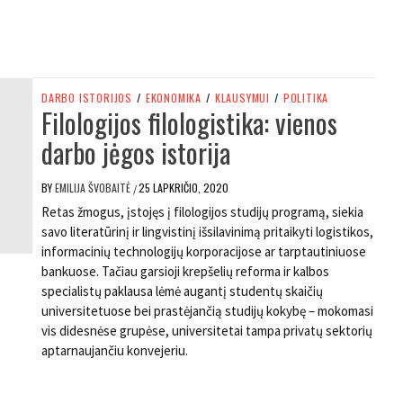
DARBO ISTORIJOS
/
EKONOMIKA
/
KLAUSYMUI
/
POLITIKA
Filologijos filologistika: vienos
darbo jėgos istorija
BY
EMILIJA ŠVOBAITĖ
25 LAPKRIČIO, 2020
/
Retas žmogus, įstojęs į filologijos studijų programą, siekia
savo literatūrinį ir lingvistinį išsilavinimą pritaikyti logistikos,
informacinių technologijų korporacijose ar tarptautiniuose
bankuose. Tačiau garsioji krepšelių reforma ir kalbos
specialistų paklausa lėmė augantį studentų skaičių
universitetuose bei prastėjančią studijų kokybę – mokomasi
vis didesnėse grupėse, universitetai tampa privatų sektorių
aptarnaujančiu konvejeriu.