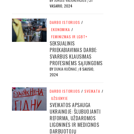
BY
JURGIS VALIUKEVIČIUS
21
/
VASARIO, 2024
DARBO ISTORIJOS
/
EKONOMIKA
/
FEMINIZMAS IR LGBT+
SEKSUALINIS
PRIEKABIAVIMAS DARBE:
SVARBUS KLAUSIMAS
PROFESINĖMS SĄJUNGOMS
BY
DUNJA KUČINAC
8 SAUSIO,
/
2024
DARBO ISTORIJOS
/
SVEIKATA
/
UŽSIENYJE
SVEIKATOS APSAUGA
UKRAINOJE: ŠLUBUOJANTI
REFORMA, UŽDAROMOS
LIGONINĖS IR MEDICINOS
DARBUOTOJŲ