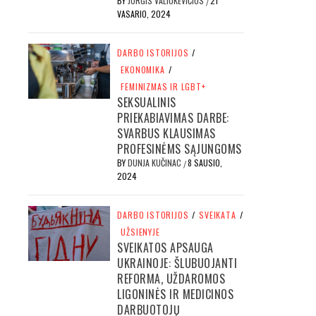
BY
JURGIS VALIUKEVIČIUS
21
/
VASARIO, 2024
DARBO ISTORIJOS
/
EKONOMIKA
/
FEMINIZMAS IR LGBT+
SEKSUALINIS
PRIEKABIAVIMAS DARBE:
SVARBUS KLAUSIMAS
PROFESINĖMS SĄJUNGOMS
BY
DUNJA KUČINAC
8 SAUSIO,
/
2024
DARBO ISTORIJOS
/
SVEIKATA
/
UŽSIENYJE
SVEIKATOS APSAUGA
UKRAINOJE: ŠLUBUOJANTI
REFORMA, UŽDAROMOS
LIGONINĖS IR MEDICINOS
DARBUOTOJŲ