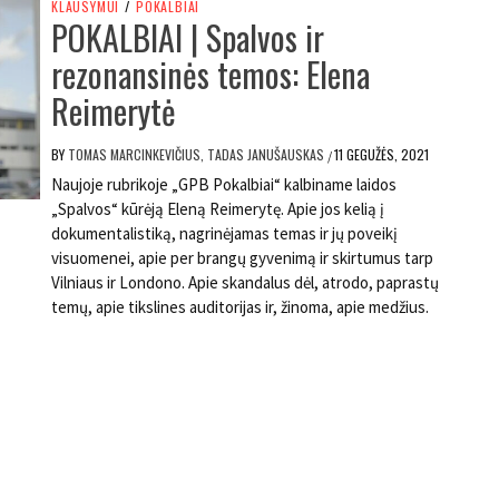
KLAUSYMUI
/
POKALBIAI
POKALBIAI | Spalvos ir
rezonansinės temos: Elena
Reimerytė
BY
TOMAS MARCINKEVIČIUS, TADAS JANUŠAUSKAS
11 GEGUŽĖS, 2021
/
Naujoje rubrikoje „GPB Pokalbiai“ kalbiname laidos
„Spalvos“ kūrėją Eleną Reimerytę. Apie jos kelią į
dokumentalistiką, nagrinėjamas temas ir jų poveikį
visuomenei, apie per brangų gyvenimą ir skirtumus tarp
Vilniaus ir Londono. Apie skandalus dėl, atrodo, paprastų
temų, apie tikslines auditorijas ir, žinoma, apie medžius.