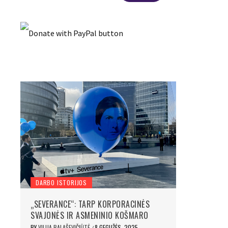
DARBO ISTORIJOS
„SEVERANCE“: TARP KORPORACINĖS
SVAJONĖS IR ASMENINIO KOŠMARO
BY
VILIJA BALAŠEVIČIŪTĖ
8 GEGUŽĖS, 2025
/