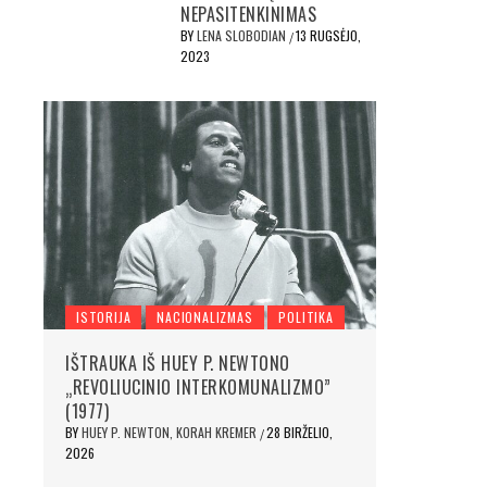
NEPASITENKINIMAS
BY
LENA SLOBODIAN
13 RUGSĖJO,
/
2023
ISTORIJA
NACIONALIZMAS
POLITIKA
IŠTRAUKA IŠ HUEY P. NEWTONO
„REVOLIUCINIO INTERKOMUNALIZMO”
(1977)
BY
HUEY P. NEWTON, KORAH KREMER
28 BIRŽELIO,
/
2026