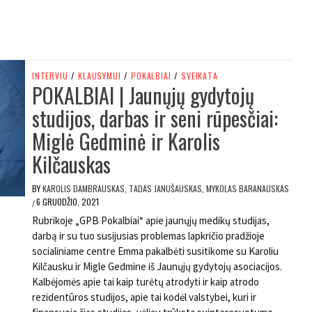
INTERVIU
/
KLAUSYMUI
/
POKALBIAI
/
SVEIKATA
POKALBIAI | Jaunųjų gydytojų
studijos, darbas ir seni rūpesčiai:
Miglė Gedminė ir Karolis
Kilčauskas
BY
KAROLIS DAMBRAUSKAS, TADAS JANUŠAUSKAS, MYKOLAS BARANAUSKAS
6 GRUODŽIO, 2021
/
Rubrikoje „GPB Pokalbiai“ apie jaunųjų medikų studijas,
darbą ir su tuo susijusias problemas lapkričio pradžioje
socialiniame centre Emma pakalbėti susitikome su Karoliu
Kilčausku ir Migle Gedmine iš Jaunųjų gydytojų asociacijos.
Kalbėjomės apie tai kaip turėtų atrodyti ir kaip atrodo
rezidentūros studijos, apie tai kodėl valstybei, kuri ir