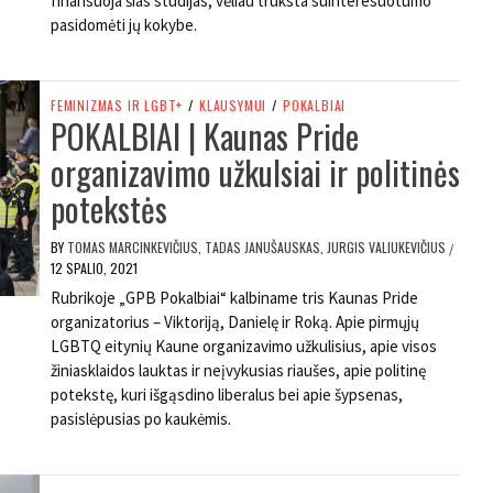
finansuoja šias studijas, vėliau trūksta suinteresuotumo
pasidomėti jų kokybe.
FEMINIZMAS IR LGBT+
/
KLAUSYMUI
/
POKALBIAI
POKALBIAI | Kaunas Pride
organizavimo užkulsiai ir politinės
potekstės
BY
TOMAS MARCINKEVIČIUS, TADAS JANUŠAUSKAS, JURGIS VALIUKEVIČIUS
/
12 SPALIO, 2021
Rubrikoje „GPB Pokalbiai“ kalbiname tris Kaunas Pride
organizatorius – Viktoriją, Danielę ir Roką. Apie pirmųjų
LGBTQ eitynių Kaune organizavimo užkulisius, apie visos
žiniasklaidos lauktas ir neįvykusias riaušes, apie politinę
potekstę, kuri išgąsdino liberalus bei apie šypsenas,
pasislėpusias po kaukėmis.