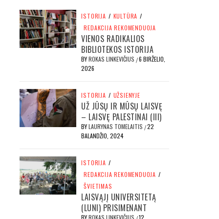
ISTORIJA
/
KULTŪRA
/
REDAKCIJA REKOMENDUOJA
VIENOS RADIKALIOS
BIBLIOTEKOS ISTORIJA
BY
ROKAS LINKEVIČIUS
6 BIRŽELIO,
/
2026
ISTORIJA
/
UŽSIENYJE
UŽ JŪSŲ IR MŪSŲ LAISVĘ
– LAISVĘ PALESTINAI (III)
BY
LAURYNAS TOMELAITIS
22
/
BALANDŽIO, 2024
ISTORIJA
/
REDAKCIJA REKOMENDUOJA
/
ŠVIETIMAS
LAISVĄJĮ UNIVERSITETĄ
(LUNI) PRISIMENANT
BY
ROKAS LINKEVIČIUS
12
/