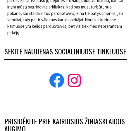
pardavėja. Ji išklauso jų dejones ir džiaugsmus. Aš manau, kad tai
ir yra mūsų pagrindinis arkliukas, kad pas mus, turbūt, nuo
pokario, kai atsidarė tos parduotuvės, eina tie patys žmonės, jau
senoliai, taip pat ir vėlesnės kartos pirkėjai. Nors kai kuriuose
kaimuose yra kelios parduotuvės, bet vis tiek mes neprarandam
pirkėjų.
SEKITE NAUJIENAS SOCIALINIUOSE TINKLUOSE
Facebook
Instagram
PRISIDĖKITE PRIE KAIRIOSIOS ŽINIASKLAIDOS
AUGIMO