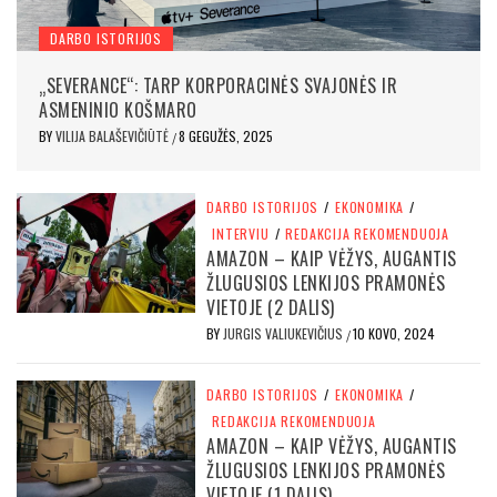
DARBO ISTORIJOS
„SEVERANCE“: TARP KORPORACINĖS SVAJONĖS IR
ASMENINIO KOŠMARO
BY
VILIJA BALAŠEVIČIŪTĖ
8 GEGUŽĖS, 2025
/
DARBO ISTORIJOS
/
EKONOMIKA
/
INTERVIU
/
REDAKCIJA REKOMENDUOJA
AMAZON – KAIP VĖŽYS, AUGANTIS
ŽLUGUSIOS LENKIJOS PRAMONĖS
VIETOJE (2 DALIS)
BY
JURGIS VALIUKEVIČIUS
10 KOVO, 2024
/
DARBO ISTORIJOS
/
EKONOMIKA
/
REDAKCIJA REKOMENDUOJA
AMAZON – KAIP VĖŽYS, AUGANTIS
ŽLUGUSIOS LENKIJOS PRAMONĖS
VIETOJE (1 DALIS)