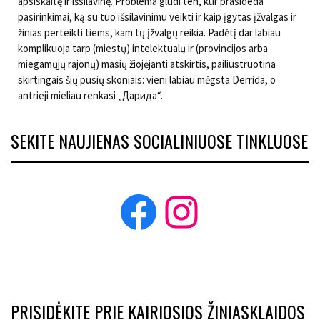
apsiskaitę ir išsilavinę. Problema glūdi ten, kur prasideda
pasirinkimai, ką su tuo išsilavinimu veikti ir kaip įgytas įžvalgas ir
žinias perteikti tiems, kam tų įžvalgų reikia. Padėtį dar labiau
komplikuoja tarp (miestų) intelektualų ir (provincijos arba
miegamųjų rajonų) masių žiojėjanti atskirtis, pailiustruotina
skirtingais šių pusių skoniais: vieni labiau mėgsta Derrida, o
antrieji mieliau renkasi „Дарида“.
SEKITE NAUJIENAS SOCIALINIUOSE TINKLUOSE
Facebook
Instagram
PRISIDĖKITE PRIE KAIRIOSIOS ŽINIASKLAIDOS