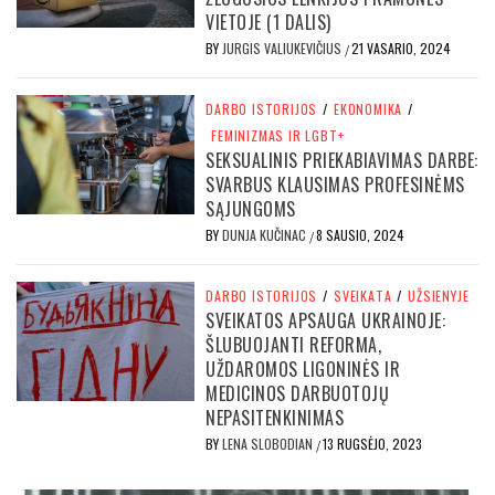
VIETOJE (1 DALIS)
BY
JURGIS VALIUKEVIČIUS
21 VASARIO, 2024
/
DARBO ISTORIJOS
/
EKONOMIKA
/
FEMINIZMAS IR LGBT+
SEKSUALINIS PRIEKABIAVIMAS DARBE:
SVARBUS KLAUSIMAS PROFESINĖMS
SĄJUNGOMS
BY
DUNJA KUČINAC
8 SAUSIO, 2024
/
DARBO ISTORIJOS
/
SVEIKATA
/
UŽSIENYJE
SVEIKATOS APSAUGA UKRAINOJE:
ŠLUBUOJANTI REFORMA,
UŽDAROMOS LIGONINĖS IR
MEDICINOS DARBUOTOJŲ
NEPASITENKINIMAS
BY
LENA SLOBODIAN
13 RUGSĖJO, 2023
/