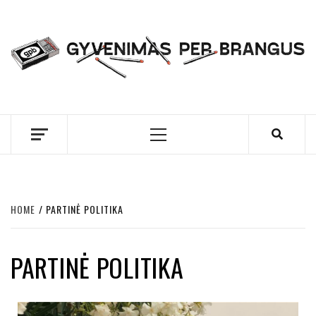
Skip
to
content
GYVENIMAS PER
BRANGUS
Primary
Menu
HOME
PARTINĖ POLITIKA
PARTINĖ POLITIKA