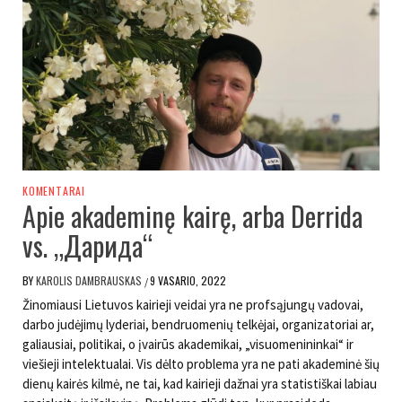
KOMENTARAI
Apie akademinę kairę, arba Derrida
vs. „Дарида“
BY
KAROLIS DAMBRAUSKAS
9 VASARIO, 2022
/
Žinomiausi Lietuvos kairieji veidai yra ne profsąjungų vadovai,
darbo judėjimų lyderiai, bendruomenių telkėjai, organizatoriai ar,
galiausiai, politikai, o įvairūs akademikai, „visuomenininkai“ ir
viešieji intelektualai. Vis dėlto problema yra ne pati akademinė šių
dienų kairės kilmė, ne tai, kad kairieji dažnai yra statistiškai labiau