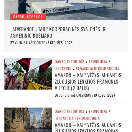
DARBO ISTORIJOS
„SEVERANCE“: TARP KORPORACINĖS SVAJONĖS IR
ASMENINIO KOŠMARO
BY
VILIJA BALAŠEVIČIŪTĖ
8 GEGUŽĖS, 2025
/
DARBO ISTORIJOS
/
EKONOMIKA
/
INTERVIU
/
REDAKCIJA REKOMENDUOJA
AMAZON – KAIP VĖŽYS, AUGANTIS
ŽLUGUSIOS LENKIJOS PRAMONĖS
VIETOJE (2 DALIS)
BY
JURGIS VALIUKEVIČIUS
10 KOVO, 2024
/
DARBO ISTORIJOS
/
EKONOMIKA
/
REDAKCIJA REKOMENDUOJA
AMAZON – KAIP VĖŽYS, AUGANTIS
ŽLUGUSIOS LENKIJOS PRAMONĖS