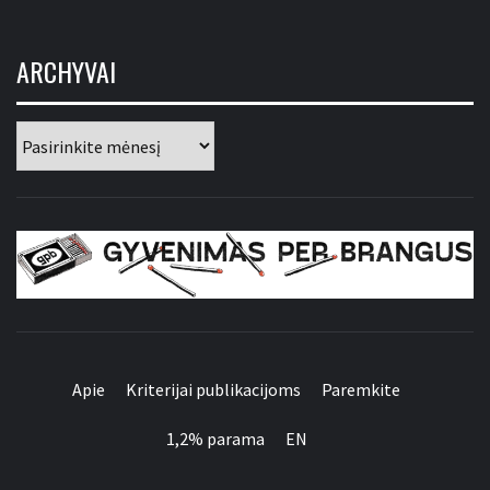
ARCHYVAI
Archyvai
GYVENIMAS PER
BRANGUS
Apie
Kriterijai publikacijoms
Paremkite
1,2% parama
EN
Apie
Kriterijai
Paremkite
1,2%
EN