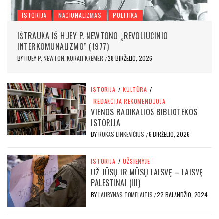
ISTORIJA
NACIONALIZMAS
POLITIKA
IŠTRAUKA IŠ HUEY P. NEWTONO „REVOLIUCINIO
INTERKOMUNALIZMO” (1977)
BY
HUEY P. NEWTON, KORAH KREMER
28 BIRŽELIO, 2026
/
ISTORIJA
/
KULTŪRA
/
REDAKCIJA REKOMENDUOJA
VIENOS RADIKALIOS BIBLIOTEKOS
ISTORIJA
BY
ROKAS LINKEVIČIUS
6 BIRŽELIO, 2026
/
ISTORIJA
/
UŽSIENYJE
UŽ JŪSŲ IR MŪSŲ LAISVĘ – LAISVĘ
PALESTINAI (III)
BY
LAURYNAS TOMELAITIS
22 BALANDŽIO, 2024
/