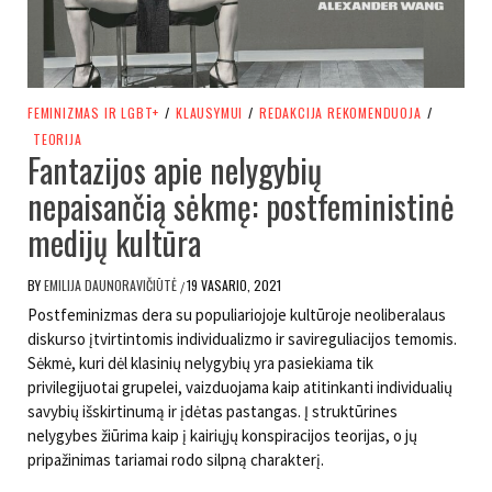
FEMINIZMAS IR LGBT+
/
KLAUSYMUI
/
REDAKCIJA REKOMENDUOJA
/
TEORIJA
Fantazijos apie nelygybių
nepaisančią sėkmę: postfeministinė
medijų kultūra
BY
EMILIJA DAUNORAVIČIŪTĖ
19 VASARIO, 2021
/
Postfeminizmas dera su populiariojoje kultūroje neoliberalaus
diskurso įtvirtintomis individualizmo ir savireguliacijos temomis.
Sėkmė, kuri dėl klasinių nelygybių yra pasiekiama tik
privilegijuotai grupelei, vaizduojama kaip atitinkanti individualių
savybių išskirtinumą ir įdėtas pastangas. Į struktūrines
nelygybes žiūrima kaip į kairiųjų konspiracijos teorijas, o jų
pripažinimas tariamai rodo silpną charakterį.