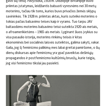
gavo šią teisę. Pavyzdžiui, 1918 m. Didžiojoje Britanijoje buvo
priimtas įstatymas, leidžiantis balsuoti vyresnėms nei 30 metų
moterims, tačiau tik toms, kurios buvo privačios žemės sklypų
savininkės. Tik 1928 m. priimtas aktas, kuris suteikė moterims o
tokias pačias balsavimo teises kaip ir vyrams. Tuo tarpu JAV
baltaodėms moterims balsavimo teisė suteikta 1920-ais metais,
o afroamerikietėms – 1965-ais metais. Lyginant šiuos įvykius su
visa pasaulio istorija, moterims rinkimų teisės ir kitas
ekonominės bei socialinės laisvės suteiktos, galima sakyti, vakar.
Gaila, jog šį feminizmo palikimą mes labai greitai pamiršome, o šių
dienų diskursas apie feminizmą yra ypač paveiktas dešiniųjų
propagandos ir postfeminizmo kultūrinių bruožų, kurie teigia,
jog visi feminizmo tikslai jau pasiekti.