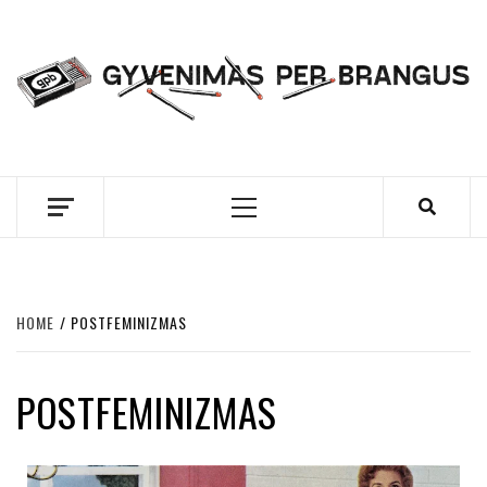
Skip
to
content
GYVENIMAS PER
BRANGUS
Primary
Menu
HOME
POSTFEMINIZMAS
POSTFEMINIZMAS