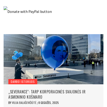
DARBO ISTORIJOS
„SEVERANCE“: TARP KORPORACINĖS SVAJONĖS IR
ASMENINIO KOŠMARO
BY
VILIJA BALAŠEVIČIŪTĖ
8 GEGUŽĖS, 2025
/