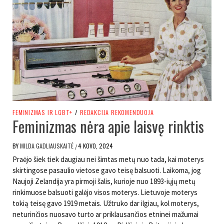
FEMINIZMAS IR LGBT+
/
REDAKCIJA REKOMENDUOJA
Feminizmas nėra apie laisvę rinktis
BY
MILDA GADLIAUSKAITĖ
4 KOVO, 2024
/
Praėjo šiek tiek daugiau nei šimtas metų nuo tada, kai moterys
skirtingose pasaulio vietose gavo teisę balsuoti. Laikoma, jog
Naujoji Zelandija yra pirmoji šalis, kurioje nuo 1893-iųjų metų
rinkimuose balsuoti galėjo visos moterys. Lietuvoje moterys
tokią teisę gavo 1919 metais. Užtruko dar ilgiau, kol moterys,
neturinčios nuosavo turto ar priklausančios etninei mažumai