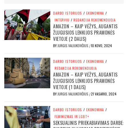
DARBO ISTORIJOS
/
EKONOMIKA
/
INTERVIU
/
REDAKCIJA REKOMENDUOJA
AMAZON – KAIP VĖŽYS, AUGANTIS
ŽLUGUSIOS LENKIJOS PRAMONĖS
VIETOJE (2 DALIS)
BY
JURGIS VALIUKEVIČIUS
10 KOVO, 2024
/
DARBO ISTORIJOS
/
EKONOMIKA
/
REDAKCIJA REKOMENDUOJA
AMAZON – KAIP VĖŽYS, AUGANTIS
ŽLUGUSIOS LENKIJOS PRAMONĖS
VIETOJE (1 DALIS)
BY
JURGIS VALIUKEVIČIUS
21 VASARIO, 2024
/
DARBO ISTORIJOS
/
EKONOMIKA
/
FEMINIZMAS IR LGBT+
SEKSUALINIS PRIEKABIAVIMAS DARBE: