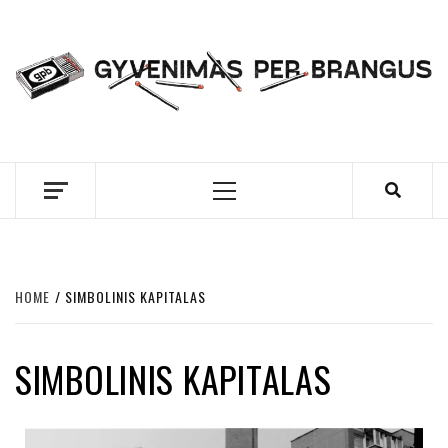
Skip
to
content
GYVENIMAS PER
BRANGUS
Primary
Menu
HOME
SIMBOLINIS KAPITALAS
SIMBOLINIS KAPITALAS