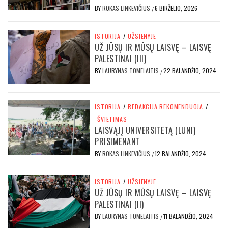
BY
ROKAS LINKEVIČIUS
6 BIRŽELIO, 2026
/
ISTORIJA
/
UŽSIENYJE
UŽ JŪSŲ IR MŪSŲ LAISVĘ – LAISVĘ
PALESTINAI (III)
BY
LAURYNAS TOMELAITIS
22 BALANDŽIO, 2024
/
ISTORIJA
/
REDAKCIJA REKOMENDUOJA
/
ŠVIETIMAS
LAISVĄJĮ UNIVERSITETĄ (LUNI)
PRISIMENANT
BY
ROKAS LINKEVIČIUS
12 BALANDŽIO, 2024
/
ISTORIJA
/
UŽSIENYJE
UŽ JŪSŲ IR MŪSŲ LAISVĘ – LAISVĘ
PALESTINAI (II)
BY
LAURYNAS TOMELAITIS
11 BALANDŽIO, 2024
/