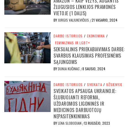
AMAZON – KAIP VĖŽYS, AUGANTIS
ŽLUGUSIOS LENKIJOS PRAMONĖS
VIETOJE (1 DALIS)
BY
JURGIS VALIUKEVIČIUS
21 VASARIO, 2024
/
DARBO ISTORIJOS
/
EKONOMIKA
/
FEMINIZMAS IR LGBT+
SEKSUALINIS PRIEKABIAVIMAS DARBE:
SVARBUS KLAUSIMAS PROFESINĖMS
SĄJUNGOMS
BY
DUNJA KUČINAC
8 SAUSIO, 2024
/
DARBO ISTORIJOS
/
SVEIKATA
/
UŽSIENYJE
SVEIKATOS APSAUGA UKRAINOJE:
ŠLUBUOJANTI REFORMA,
UŽDAROMOS LIGONINĖS IR
MEDICINOS DARBUOTOJŲ
NEPASITENKINIMAS
BY
LENA SLOBODIAN
13 RUGSĖJO, 2023
/