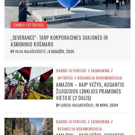
DARBO ISTORIJOS
„SEVERANCE“: TARP KORPORACINĖS SVAJONĖS IR
ASMENINIO KOŠMARO
BY
VILIJA BALAŠEVIČIŪTĖ
8 GEGUŽĖS, 2025
/
DARBO ISTORIJOS
/
EKONOMIKA
/
INTERVIU
/
REDAKCIJA REKOMENDUOJA
AMAZON – KAIP VĖŽYS, AUGANTIS
ŽLUGUSIOS LENKIJOS PRAMONĖS
VIETOJE (2 DALIS)
BY
JURGIS VALIUKEVIČIUS
10 KOVO, 2024
/
DARBO ISTORIJOS
/
EKONOMIKA
/
REDAKCIJA REKOMENDUOJA