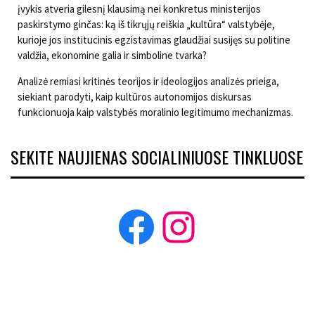
įvykis atveria gilesnį klausimą nei konkretus ministerijos
paskirstymo ginčas: ką iš tikrųjų reiškia „kultūra“ valstybėje,
kurioje jos institucinis egzistavimas glaudžiai susijęs su politine
valdžia, ekonomine galia ir simboline tvarka?
Analizė remiasi kritinės teorijos ir ideologijos analizės prieiga,
siekiant parodyti, kaip kultūros autonomijos diskursas
funkcionuoja kaip valstybės moralinio legitimumo mechanizmas.
SEKITE NAUJIENAS SOCIALINIUOSE TINKLUOSE
Facebook
Instagram