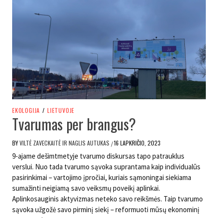
EKOLOGIJA
/
LIETUVOJE
Tvarumas per brangus?
BY
VILTĖ ZAVECKAITĖ IR NAGLIS AUTUKAS
16 LAPKRIČIO, 2023
/
9-ajame dešimtmetyje tvarumo diskursas tapo patrauklus
verslui. Nuo tada tvarumo sąvoka suprantama kaip individualūs
pasirinkimai – vartojimo įpročiai, kuriais sąmoningai siekiama
sumažinti neigiamą savo veiksmų poveikį aplinkai.
Aplinkosauginis aktyvizmas neteko savo reikšmės. Taip tvarumo
sąvoka užgožė savo pirminį siekį – reformuoti mūsų ekonominį