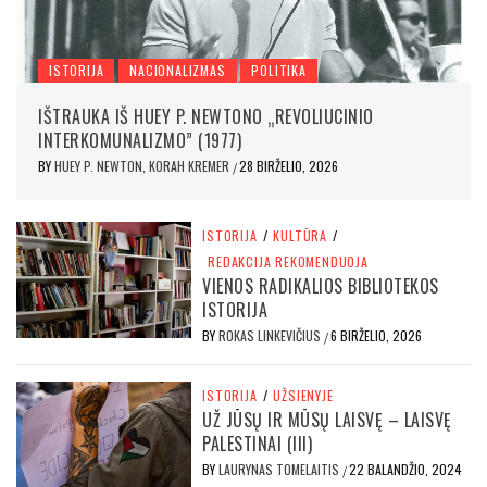
ISTORIJA
NACIONALIZMAS
POLITIKA
IŠTRAUKA IŠ HUEY P. NEWTONO „REVOLIUCINIO
INTERKOMUNALIZMO” (1977)
BY
HUEY P. NEWTON, KORAH KREMER
28 BIRŽELIO, 2026
/
ISTORIJA
/
KULTŪRA
/
REDAKCIJA REKOMENDUOJA
VIENOS RADIKALIOS BIBLIOTEKOS
ISTORIJA
BY
ROKAS LINKEVIČIUS
6 BIRŽELIO, 2026
/
ISTORIJA
/
UŽSIENYJE
UŽ JŪSŲ IR MŪSŲ LAISVĘ – LAISVĘ
PALESTINAI (III)
BY
LAURYNAS TOMELAITIS
22 BALANDŽIO, 2024
/