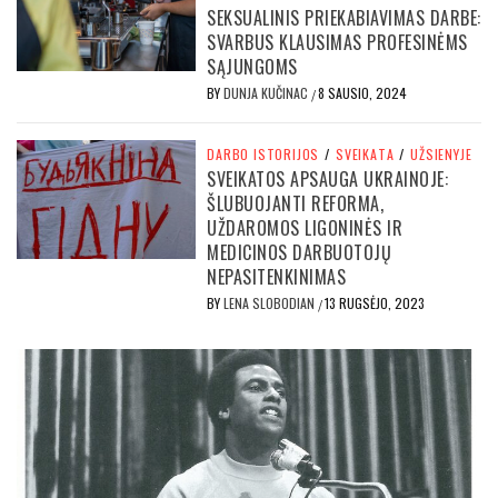
SEKSUALINIS PRIEKABIAVIMAS DARBE:
SVARBUS KLAUSIMAS PROFESINĖMS
SĄJUNGOMS
BY
DUNJA KUČINAC
8 SAUSIO, 2024
/
DARBO ISTORIJOS
/
SVEIKATA
/
UŽSIENYJE
SVEIKATOS APSAUGA UKRAINOJE:
ŠLUBUOJANTI REFORMA,
UŽDAROMOS LIGONINĖS IR
MEDICINOS DARBUOTOJŲ
NEPASITENKINIMAS
BY
LENA SLOBODIAN
13 RUGSĖJO, 2023
/