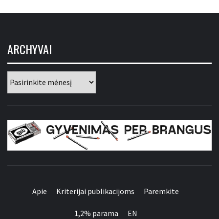
ARCHYVAI
Archyvai
GYVENIMAS PER
BRANGUS
Apie
Kriterijai publikacijoms
Paremkite
1,2% parama
EN