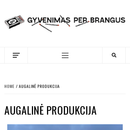
Skip
to
content
GYVENIMAS PER
BRANGUS
Primary
Menu
HOME
AUGALINĖ PRODUKCIJA
AUGALINĖ PRODUKCIJA