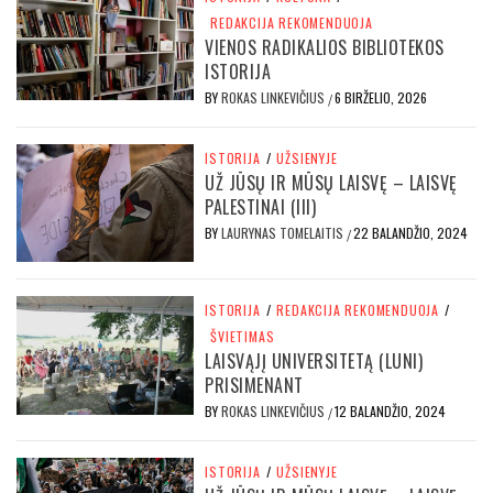
REDAKCIJA REKOMENDUOJA
VIENOS RADIKALIOS BIBLIOTEKOS
ISTORIJA
BY
ROKAS LINKEVIČIUS
6 BIRŽELIO, 2026
/
ISTORIJA
/
UŽSIENYJE
UŽ JŪSŲ IR MŪSŲ LAISVĘ – LAISVĘ
PALESTINAI (III)
BY
LAURYNAS TOMELAITIS
22 BALANDŽIO, 2024
/
ISTORIJA
/
REDAKCIJA REKOMENDUOJA
/
ŠVIETIMAS
LAISVĄJĮ UNIVERSITETĄ (LUNI)
PRISIMENANT
BY
ROKAS LINKEVIČIUS
12 BALANDŽIO, 2024
/
ISTORIJA
/
UŽSIENYJE