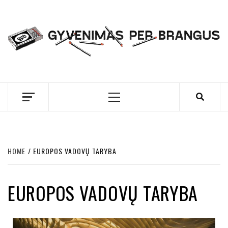
Skip
to
content
GYVENIMAS PER
BRANGUS
Primary
Menu
HOME
EUROPOS VADOVŲ TARYBA
EUROPOS VADOVŲ TARYBA