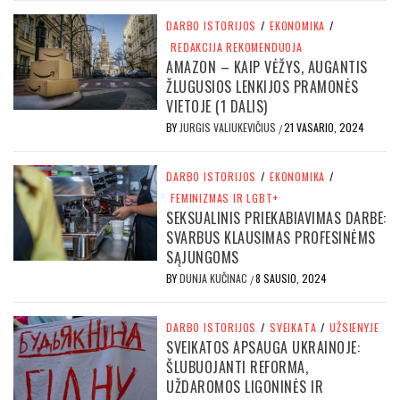
DARBO ISTORIJOS
/
EKONOMIKA
/
REDAKCIJA REKOMENDUOJA
AMAZON – KAIP VĖŽYS, AUGANTIS
ŽLUGUSIOS LENKIJOS PRAMONĖS
VIETOJE (1 DALIS)
BY
JURGIS VALIUKEVIČIUS
21 VASARIO, 2024
/
DARBO ISTORIJOS
/
EKONOMIKA
/
FEMINIZMAS IR LGBT+
SEKSUALINIS PRIEKABIAVIMAS DARBE:
SVARBUS KLAUSIMAS PROFESINĖMS
SĄJUNGOMS
BY
DUNJA KUČINAC
8 SAUSIO, 2024
/
DARBO ISTORIJOS
/
SVEIKATA
/
UŽSIENYJE
SVEIKATOS APSAUGA UKRAINOJE:
ŠLUBUOJANTI REFORMA,
UŽDAROMOS LIGONINĖS IR