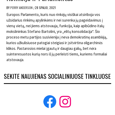
BY
PERRY ANDERSON
28 SPALIO, 2021
/
Europos Parlamento, kuris nuo rinkėjų visiškai atsiriboja vos
užsidarius rinkimų apylinkėms ir nei surenka jų pageidavimus į
vieną vietą, nei jiems atstovauja, funkcija, kaip apibūdino italų
mokslininkas Stefano Bartolini, yra „elitų konsolidacija“. Šio
proceso metu partijos susivienija į neva demokratinę asamblėją,
kurios užkulisiuose patogiai steigiasi ir įsitvirtina oligarchinės
klikos. Pastarosios mielai įgautų ir daugiau galių, bet nėra
suinteresuotos kurią nors iš jų perleisti tiems, kuriems formaliai
atstovauja.
SEKITE NAUJIENAS SOCIALINIUOSE TINKLUOSE
Facebook
Instagram