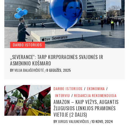
DARBO ISTORIJOS
„SEVERANCE“: TARP KORPORACINĖS SVAJONĖS IR
ASMENINIO KOŠMARO
BY
VILIJA BALAŠEVIČIŪTĖ
8 GEGUŽĖS, 2025
/
DARBO ISTORIJOS
/
EKONOMIKA
/
INTERVIU
/
REDAKCIJA REKOMENDUOJA
AMAZON – KAIP VĖŽYS, AUGANTIS
ŽLUGUSIOS LENKIJOS PRAMONĖS
VIETOJE (2 DALIS)
BY
JURGIS VALIUKEVIČIUS
10 KOVO, 2024
/