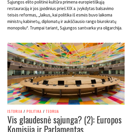
Sąjungos elito politinė kultūra primena europietiškąją
restauraciją ir jos įpėdinius prieš XIX a. įvykdytas balsavimo
teisės reformas, „laikus, kai politika iš esmės buvo laikoma
ministrų kabinetų, diplomatų ir aukščiausio rango biurokratų
monopoliu“. Trumpai tariant, Sąjungos santvarka yra oligarchija.
ISTORIJA
/
POLITIKA
/
TEORIJA
Vis glaudesnė sąjunga? (2): Europos
Komisija ir Parlamentas