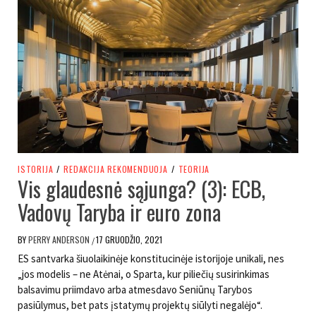
ISTORIJA
/
REDAKCIJA REKOMENDUOJA
/
TEORIJA
Vis glaudesnė sąjunga? (3): ECB,
Vadovų Taryba ir euro zona
BY
PERRY ANDERSON
17 GRUODŽIO, 2021
/
ES santvarka šiuolaikinėje konstitucinėje istorijoje unikali, nes
„jos modelis – ne Atėnai, o Sparta, kur piliečių susirinkimas
balsavimu priimdavo arba atmesdavo Seniūnų Tarybos
pasiūlymus, bet pats įstatymų projektų siūlyti negalėjo“.