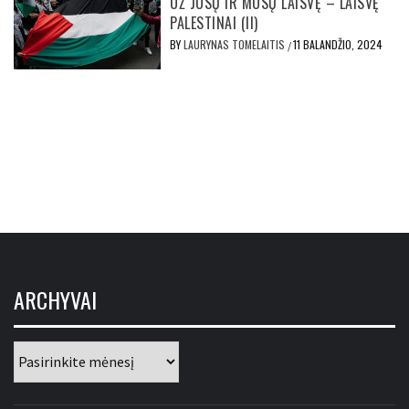
UŽ JŪSŲ IR MŪSŲ LAISVĘ – LAISVĘ
PALESTINAI (II)
BY
LAURYNAS TOMELAITIS
11 BALANDŽIO, 2024
/
ARCHYVAI
Archyvai