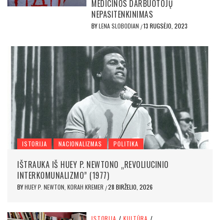
MEDICINOS DARBUOTOJŲ
NEPASITENKINIMAS
BY
LENA SLOBODIAN
13 RUGSĖJO, 2023
/
ISTORIJA
NACIONALIZMAS
POLITIKA
IŠTRAUKA IŠ HUEY P. NEWTONO „REVOLIUCINIO
INTERKOMUNALIZMO” (1977)
BY
HUEY P. NEWTON, KORAH KREMER
28 BIRŽELIO, 2026
/
ISTORIJA
/
KULTŪRA
/