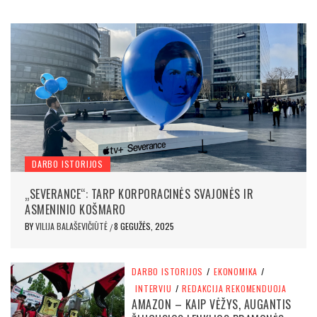
DARBO ISTORIJOS
„SEVERANCE“: TARP KORPORACINĖS SVAJONĖS IR
ASMENINIO KOŠMARO
BY
VILIJA BALAŠEVIČIŪTĖ
8 GEGUŽĖS, 2025
/
DARBO ISTORIJOS
/
EKONOMIKA
/
INTERVIU
/
REDAKCIJA REKOMENDUOJA
AMAZON – KAIP VĖŽYS, AUGANTIS