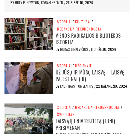
BY
HUEY P. NEWTON, KORAH KREMER
28 BIRŽELIO, 2026
/
ISTORIJA
/
KULTŪRA
/
REDAKCIJA REKOMENDUOJA
VIENOS RADIKALIOS BIBLIOTEKOS
ISTORIJA
BY
ROKAS LINKEVIČIUS
6 BIRŽELIO, 2026
/
ISTORIJA
/
UŽSIENYJE
UŽ JŪSŲ IR MŪSŲ LAISVĘ – LAISVĘ
PALESTINAI (III)
BY
LAURYNAS TOMELAITIS
22 BALANDŽIO, 2024
/
ISTORIJA
/
REDAKCIJA REKOMENDUOJA
/
ŠVIETIMAS
LAISVĄJĮ UNIVERSITETĄ (LUNI)
PRISIMENANT