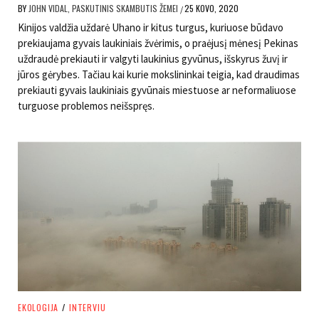
BY
JOHN VIDAL, PASKUTINIS SKAMBUTIS ŽEMEI
25 KOVO, 2020
/
Kinijos valdžia uždarė Uhano ir kitus turgus, kuriuose būdavo
prekiaujama gyvais laukiniais žvėrimis, o praėjusį mėnesį Pekinas
uždraudė prekiauti ir valgyti laukinius gyvūnus, išskyrus žuvį ir
jūros gėrybes. Tačiau kai kurie mokslininkai teigia, kad draudimas
prekiauti gyvais laukiniais gyvūnais miestuose ar neformaliuose
turguose problemos neišspręs.
EKOLOGIJA
/
INTERVIU