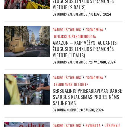
ŽLUGUSIOS LENKIJOS PRAMONĖS
VIETOJE (2 DALIS)
BY
JURGIS VALIUKEVIČIUS
10 KOVO, 2024
/
DARBO ISTORIJOS
/
EKONOMIKA
/
REDAKCIJA REKOMENDUOJA
AMAZON – KAIP VĖŽYS, AUGANTIS
ŽLUGUSIOS LENKIJOS PRAMONĖS
VIETOJE (1 DALIS)
BY
JURGIS VALIUKEVIČIUS
21 VASARIO, 2024
/
DARBO ISTORIJOS
/
EKONOMIKA
/
FEMINIZMAS IR LGBT+
SEKSUALINIS PRIEKABIAVIMAS DARBE:
SVARBUS KLAUSIMAS PROFESINĖMS
SĄJUNGOMS
BY
DUNJA KUČINAC
8 SAUSIO, 2024
/
DARBO ISTORIJOS
/
SVEIKATA
/
UŽSIENYJE