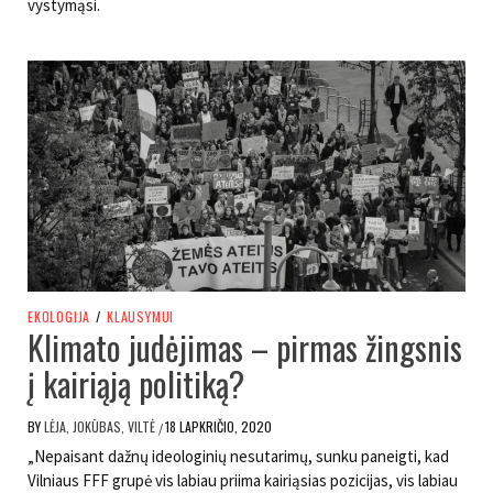
vystymąsi.
EKOLOGIJA
/
KLAUSYMUI
Klimato judėjimas – pirmas žingsnis
į kairiąją politiką?
BY
LĖJA, JOKŪBAS, VILTĖ
18 LAPKRIČIO, 2020
/
„Nepaisant dažnų ideologinių nesutarimų, sunku paneigti, kad
Vilniaus FFF grupė vis labiau priima kairiąsias pozicijas, vis labiau