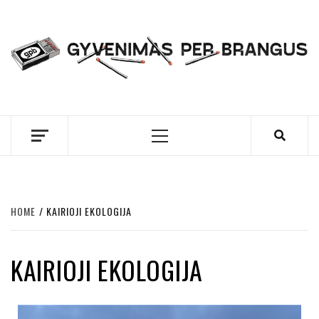
Skip
to
content
GYVENIMAS PER
BRANGUS
Primary
Menu
HOME
KAIRIOJI EKOLOGIJA
KAIRIOJI EKOLOGIJA