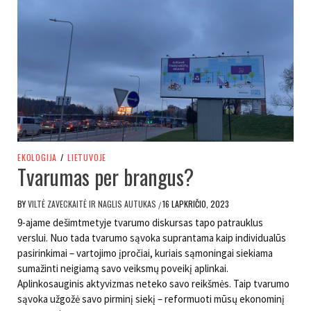
EKOLOGIJA
/
LIETUVOJE
Tvarumas per brangus?
BY
VILTĖ ZAVECKAITĖ IR NAGLIS AUTUKAS
16 LAPKRIČIO, 2023
/
9-ajame dešimtmetyje tvarumo diskursas tapo patrauklus
verslui. Nuo tada tvarumo sąvoka suprantama kaip individualūs
pasirinkimai – vartojimo įpročiai, kuriais sąmoningai siekiama
sumažinti neigiamą savo veiksmų poveikį aplinkai.
Aplinkosauginis aktyvizmas neteko savo reikšmės. Taip tvarumo
sąvoka užgožė savo pirminį siekį – reformuoti mūsų ekonominį