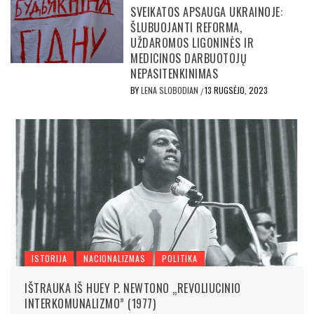
SVEIKATOS APSAUGA UKRAINOJE:
ŠLUBUOJANTI REFORMA,
UŽDAROMOS LIGONINĖS IR
MEDICINOS DARBUOTOJŲ
NEPASITENKINIMAS
BY
LENA SLOBODIAN
13 RUGSĖJO, 2023
/
ISTORIJA
NACIONALIZMAS
POLITIKA
IŠTRAUKA IŠ HUEY P. NEWTONO „REVOLIUCINIO
INTERKOMUNALIZMO” (1977)