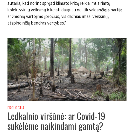
sutaria, kad norint spręsti klimato krizę reikia imtis rimtų
kolektyvinių veiksmų ir keisti daugiau nei tik valdančiąją partiją
ar žmonių vartojimo įpročius, vis dažniau imasi veiksmų,
atspindinčių bendras vertybes.”
EKOLOGIJA
Ledkalnio viršūnė: ar Covid-19
sukėlėme naikindami gamtą?