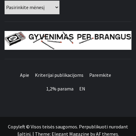
Archyvai
GYVENIMAS PER
BRANGUS
Apie
Kriterijai publikacijoms
Paremkite
1,2% parama
EN
Apie
Kriterijai
Paremkite
1,2%
EN
publikacijoms
parama
Copyleft © Visos teisės saugomos. Perpublikuoti nurodant
šaltinį.
|
Theme:
Elegant Magazine
by
AF themes
.