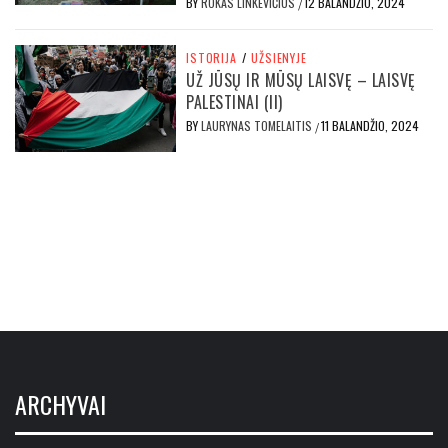
BY
ROKAS LINKEVIČIUS
12 BALANDŽIO, 2024
/
ISTORIJA
/
UŽSIENYJE
UŽ JŪSŲ IR MŪSŲ LAISVĘ – LAISVĘ
PALESTINAI (II)
BY
LAURYNAS TOMELAITIS
11 BALANDŽIO, 2024
/
ARCHYVAI