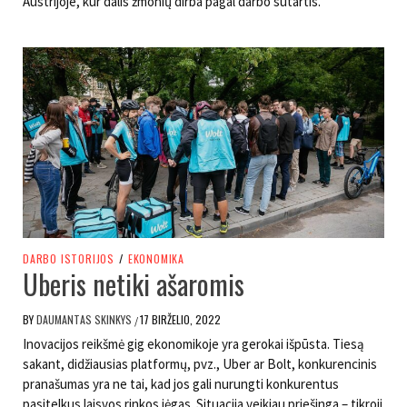
Austrijoje, kur dalis žmonių dirba pagal darbo sutartis.
DARBO ISTORIJOS
/
EKONOMIKA
Uberis netiki ašaromis
BY
DAUMANTAS SKINKYS
17 BIRŽELIO, 2022
/
Inovacijos reikšmė gig ekonomikoje yra gerokai išpūsta. Tiesą
sakant, didžiausias platformų, pvz., Uber ar Bolt, konkurencinis
pranašumas yra ne tai, kad jos gali nurungti konkurentus
pasitelkus laisvos rinkos jėgas. Situacija veikiau priešinga – tikroji