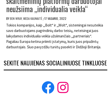
skaitmeninių platformų darbuotojai
neužsiima „individualia veikla“
BY
BEN WRAY, MEDA KAUNAITĖ
17 VASARIO, 2022
/
Tokios kompanijos, kaip ,,Bolt“ ir ,,Wolt“, sistemingai nesuteikia
savo darbuotojams pagrindinių darbo teisių, neteisingai juos
laikydamos individualia veikla užsiimančiais ,,partneriais“.
Pagaliau Europa ketina priimti įstatymą, kuris juos pripažintų
darbuotojais. Šiuo pavyzdžiu turėtų pasekti ir Didžioji Britanija.
SEKITE NAUJIENAS SOCIALINIUOSE TINKLUOSE
Facebook
Instagram