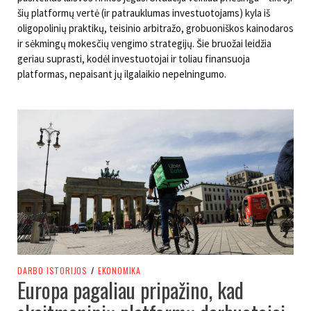
šių platformų vertė (ir patrauklumas investuotojams) kyla iš
oligopolinių praktikų, teisinio arbitražo, grobuoniškos kainodaros
ir sėkmingų mokesčių vengimo strategijų. Šie bruožai leidžia
geriau suprasti, kodėl investuotojai ir toliau finansuoja
platformas, nepaisant jų ilgalaikio nepelningumo.
DARBO ISTORIJOS
/
EKONOMIKA
Europa pagaliau pripažino, kad