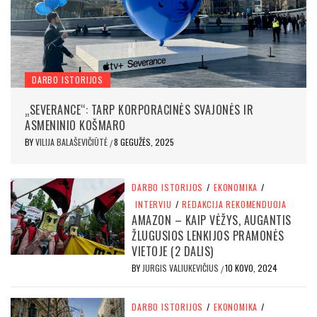
DARBO ISTORIJOS
„SEVERANCE“: TARP KORPORACINĖS SVAJONĖS IR
ASMENINIO KOŠMARO
BY
VILIJA BALAŠEVIČIŪTĖ
8 GEGUŽĖS, 2025
/
DARBO ISTORIJOS
/
EKONOMIKA
/
INTERVIU
/
REDAKCIJA REKOMENDUOJA
AMAZON – KAIP VĖŽYS, AUGANTIS
ŽLUGUSIOS LENKIJOS PRAMONĖS
VIETOJE (2 DALIS)
BY
JURGIS VALIUKEVIČIUS
10 KOVO, 2024
/
DARBO ISTORIJOS
/
EKONOMIKA
/