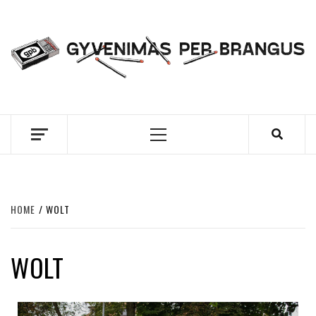
Skip
to
content
GYVENIMAS PER
BRANGUS
Primary
Menu
HOME
WOLT
WOLT