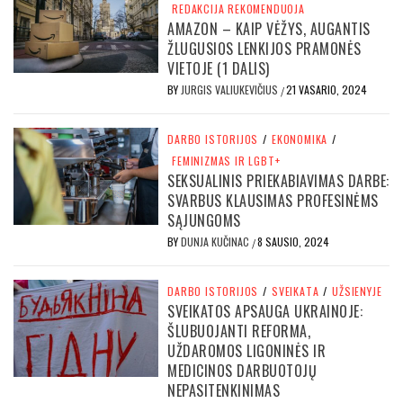
REDAKCIJA REKOMENDUOJA
AMAZON – KAIP VĖŽYS, AUGANTIS
ŽLUGUSIOS LENKIJOS PRAMONĖS
VIETOJE (1 DALIS)
BY
JURGIS VALIUKEVIČIUS
21 VASARIO, 2024
/
DARBO ISTORIJOS
/
EKONOMIKA
/
FEMINIZMAS IR LGBT+
SEKSUALINIS PRIEKABIAVIMAS DARBE:
SVARBUS KLAUSIMAS PROFESINĖMS
SĄJUNGOMS
BY
DUNJA KUČINAC
8 SAUSIO, 2024
/
DARBO ISTORIJOS
/
SVEIKATA
/
UŽSIENYJE
SVEIKATOS APSAUGA UKRAINOJE:
ŠLUBUOJANTI REFORMA,
UŽDAROMOS LIGONINĖS IR
MEDICINOS DARBUOTOJŲ
NEPASITENKINIMAS