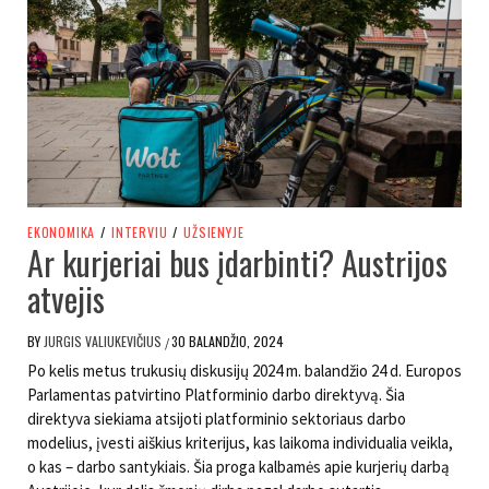
EKONOMIKA
/
INTERVIU
/
UŽSIENYJE
Ar kurjeriai bus įdarbinti? Austrijos
atvejis
BY
JURGIS VALIUKEVIČIUS
30 BALANDŽIO, 2024
/
Po kelis metus trukusių diskusijų 2024 m. balandžio 24 d. Europos
Parlamentas patvirtino Platforminio darbo direktyvą. Šia
direktyva siekiama atsijoti platforminio sektoriaus darbo
modelius, įvesti aiškius kriterijus, kas laikoma individualia veikla,
o kas – darbo santykiais. Šia proga kalbamės apie kurjerių darbą