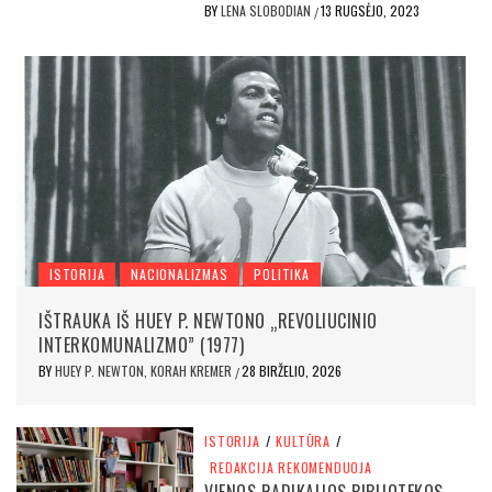
BY
LENA SLOBODIAN
13 RUGSĖJO, 2023
/
ISTORIJA
NACIONALIZMAS
POLITIKA
IŠTRAUKA IŠ HUEY P. NEWTONO „REVOLIUCINIO
INTERKOMUNALIZMO” (1977)
BY
HUEY P. NEWTON, KORAH KREMER
28 BIRŽELIO, 2026
/
ISTORIJA
/
KULTŪRA
/
REDAKCIJA REKOMENDUOJA