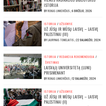
VIENOS RADIKALIOS BIBLIOTEKOS
ISTORIJA
BY
ROKAS LINKEVIČIUS
6 BIRŽELIO, 2026
/
ISTORIJA
/
UŽSIENYJE
UŽ JŪSŲ IR MŪSŲ LAISVĘ – LAISVĘ
PALESTINAI (III)
BY
LAURYNAS TOMELAITIS
22 BALANDŽIO, 2024
/
ISTORIJA
/
REDAKCIJA REKOMENDUOJA
/
ŠVIETIMAS
LAISVĄJĮ UNIVERSITETĄ (LUNI)
PRISIMENANT
BY
ROKAS LINKEVIČIUS
12 BALANDŽIO, 2024
/
ISTORIJA
/
UŽSIENYJE
UŽ JŪSŲ IR MŪSŲ LAISVĘ – LAISVĘ
PALESTINAI (II)