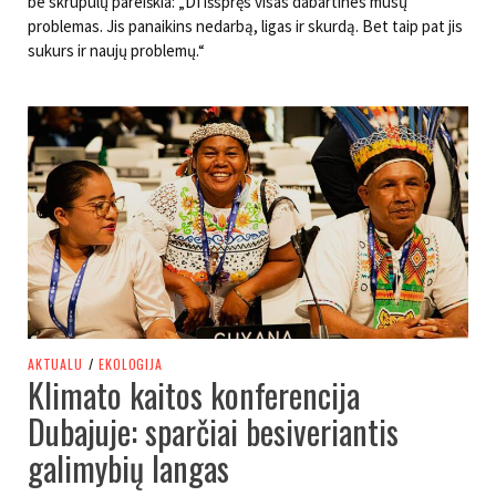
be skrupulų pareiškia: „DI išspręs visas dabartines mūsų
problemas. Jis panaikins nedarbą, ligas ir skurdą. Bet taip pat jis
sukurs ir naujų problemų.“
AKTUALU
/
EKOLOGIJA
Klimato kaitos konferencija
Dubajuje: sparčiai besiveriantis
galimybių langas