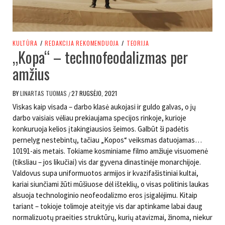
KULTŪRA
/
REDAKCIJA REKOMENDUOJA
/
TEORIJA
„Kopa“ – technofeodalizmas per
amžius
BY
LINARTAS TUOMAS
27 RUGSĖJO, 2021
/
Viskas kaip visada – darbo klasė aukojasi ir guldo galvas, o jų
darbo vaisiais vėliau prekiaujama specijos rinkoje, kurioje
konkuruoja kelios įtakingiausios šeimos. Galbūt ši padėtis
pernelyg nestebintų, tačiau „Kopos“ veiksmas datuojamas…
10191-ais metais. Tokiame kosminiame filmo amžiuje visuomenė
(tiksliau – jos likučiai) vis dar gyvena dinastinėje monarchijoje.
Valdovus supa uniformuotos armijos ir kvazifašistiniai kultai,
kariai siunčiami žūti mūšiuose dėl išteklių, o visas politinis laukas
alsuoja technologinio neofeodalizmo eros įsigalėjimu. Kitaip
tariant – tokioje tolimoje ateityje vis dar aptinkame labai daug
normalizuotų praeities struktūrų, kurių atavizmai, žinoma, niekur