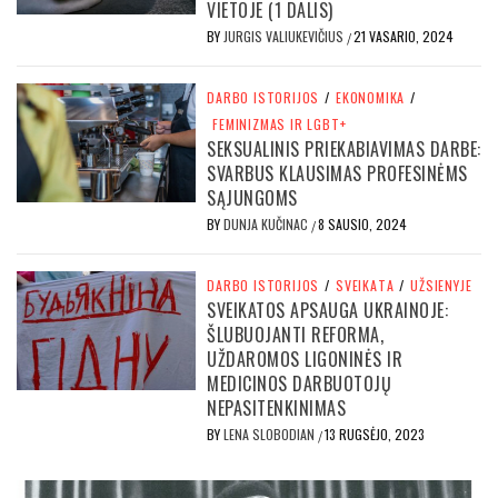
VIETOJE (1 DALIS)
BY
JURGIS VALIUKEVIČIUS
21 VASARIO, 2024
/
DARBO ISTORIJOS
/
EKONOMIKA
/
FEMINIZMAS IR LGBT+
SEKSUALINIS PRIEKABIAVIMAS DARBE:
SVARBUS KLAUSIMAS PROFESINĖMS
SĄJUNGOMS
BY
DUNJA KUČINAC
8 SAUSIO, 2024
/
DARBO ISTORIJOS
/
SVEIKATA
/
UŽSIENYJE
SVEIKATOS APSAUGA UKRAINOJE:
ŠLUBUOJANTI REFORMA,
UŽDAROMOS LIGONINĖS IR
MEDICINOS DARBUOTOJŲ
NEPASITENKINIMAS
BY
LENA SLOBODIAN
13 RUGSĖJO, 2023
/