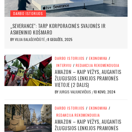
DARBO ISTORIJOS
„SEVERANCE“: TARP KORPORACINĖS SVAJONĖS IR
ASMENINIO KOŠMARO
BY
VILIJA BALAŠEVIČIŪTĖ
8 GEGUŽĖS, 2025
/
DARBO ISTORIJOS
/
EKONOMIKA
/
INTERVIU
/
REDAKCIJA REKOMENDUOJA
AMAZON – KAIP VĖŽYS, AUGANTIS
ŽLUGUSIOS LENKIJOS PRAMONĖS
VIETOJE (2 DALIS)
BY
JURGIS VALIUKEVIČIUS
10 KOVO, 2024
/
DARBO ISTORIJOS
/
EKONOMIKA
/
REDAKCIJA REKOMENDUOJA
AMAZON – KAIP VĖŽYS, AUGANTIS
ŽLUGUSIOS LENKIJOS PRAMONĖS