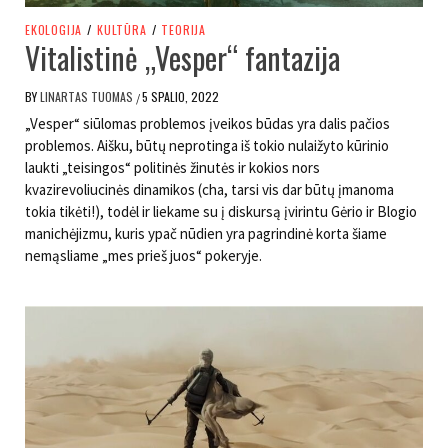
EKOLOGIJA
/
KULTŪRA
/
TEORIJA
Vitalistinė „Vesper“ fantazija
BY
LINARTAS TUOMAS
5 SPALIO, 2022
/
„Vesper“ siūlomas problemos įveikos būdas yra dalis pačios
problemos. Aišku, būtų neprotinga iš tokio nulaižyto kūrinio
laukti „teisingos“ politinės žinutės ir kokios nors
kvazirevoliucinės dinamikos (cha, tarsi vis dar būtų įmanoma
tokia tikėti!), todėl ir liekame su į diskursą įvirintu Gėrio ir Blogio
manichėjizmu, kuris ypač nūdien yra pagrindinė korta šiame
nemąsliame „mes prieš juos“ pokeryje.