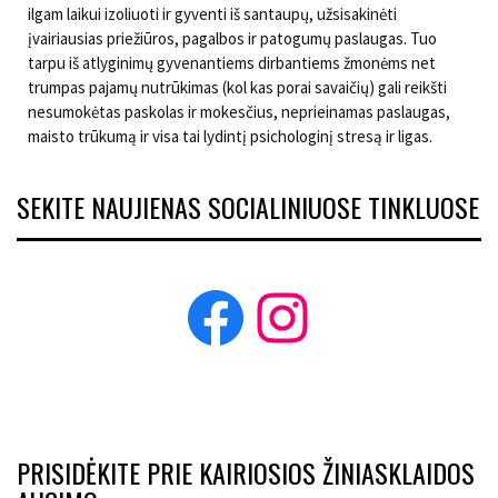
ilgam laikui izoliuoti ir gyventi iš santaupų, užsisakinėti
įvairiausias priežiūros, pagalbos ir patogumų paslaugas. Tuo
tarpu iš atlyginimų gyvenantiems dirbantiems žmonėms net
trumpas pajamų nutrūkimas (kol kas porai savaičių) gali reikšti
nesumokėtas paskolas ir mokesčius, neprieinamas paslaugas,
maisto trūkumą ir visa tai lydintį psichologinį stresą ir ligas.
SEKITE NAUJIENAS SOCIALINIUOSE TINKLUOSE
Facebook
Instagram
PRISIDĖKITE PRIE KAIRIOSIOS ŽINIASKLAIDOS