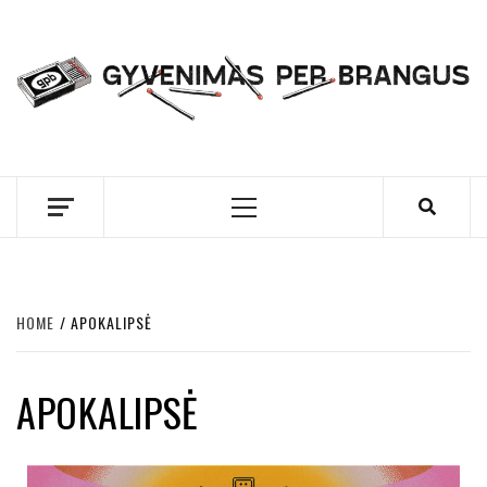
Skip
to
content
GYVENIMAS PER
BRANGUS
Primary
Menu
HOME
APOKALIPSĖ
APOKALIPSĖ