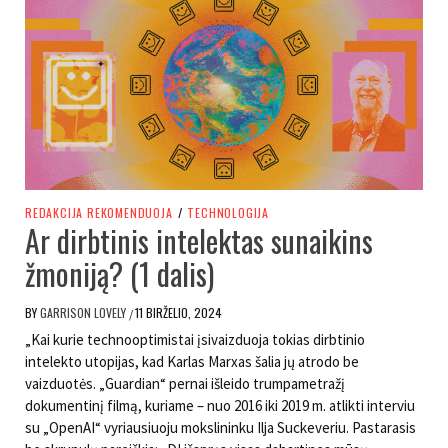
REDAKCIJA REKOMENDUOJA
/
TECHNOLOGIJA
Ar dirbtinis intelektas sunaikins
žmoniją? (1 dalis)
BY
GARRISON LOVELY
11 BIRŽELIO, 2024
/
„Kai kurie technooptimistai įsivaizduoja tokias dirbtinio
intelekto utopijas, kad Karlas Marxas šalia jų atrodo be
vaizduotės. „Guardian“ pernai išleido trumpametražį
dokumentinį filmą, kuriame – nuo 2016 iki 2019 m. atlikti interviu
su „OpenAI“ vyriausiuoju mokslininku Ilja Suckeveriu. Pastarasis