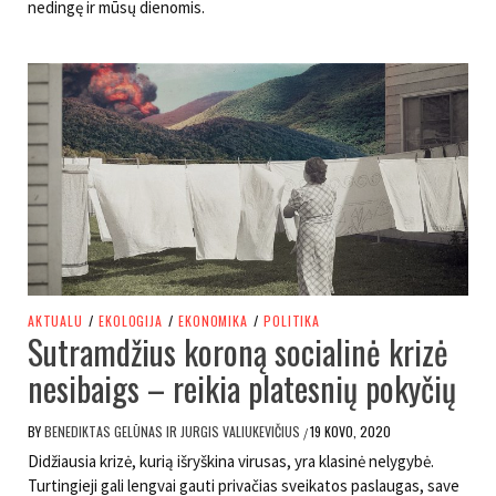
nedingę ir mūsų dienomis.
AKTUALU
/
EKOLOGIJA
/
EKONOMIKA
/
POLITIKA
Sutramdžius koroną socialinė krizė
nesibaigs – reikia platesnių pokyčių
BY
BENEDIKTAS GELŪNAS IR JURGIS VALIUKEVIČIUS
19 KOVO, 2020
/
Didžiausia krizė, kurią išryškina virusas, yra klasinė nelygybė.
Turtingieji gali lengvai gauti privačias sveikatos paslaugas, save