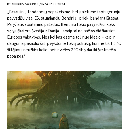
BY
AUDRIUS SABŪNAS
16 SAUSIO, 2024
/
„Pasaulinių tendencijų nepakeisime, bet galėtume tapti geruoju
pavyzdžiu visai ES, stumiančiu Bendriją į priekį bandant ištesėti
Paryžiaus susitarimo pažadus. Bent jau tokiu pavyzdžiu, koks
sąlygiškai yra Švedija ir Danija – anaiptol ne pačios didžiausios
Europos valstybės. Mes kol kas esame toli nuo idealo – kaip ir
dauguma pasaulio šalių, vykdome tokią politiką, kuri ne tik 1,5 °C
šiltėjimui neužkirs kelio, bet ir viršys 2 °C ribą dar iki šimtmečio
pabaigos.“