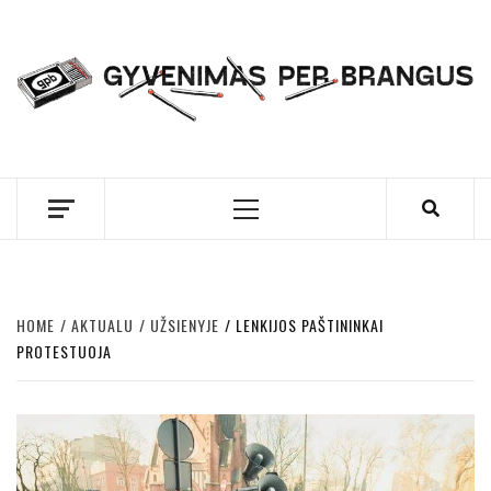
Skip
to
content
GYVENIMAS PER
BRANGUS
Primary
Menu
HOME
AKTUALU
UŽSIENYJE
LENKIJOS PAŠTININKAI
PROTESTUOJA