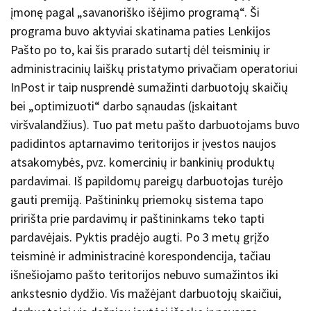
įmonę pagal „savanoriško išėjimo programą“. Ši
programa buvo aktyviai skatinama paties Lenkijos
Pašto po to, kai šis prarado sutartį dėl teisminių ir
administracinių laiškų pristatymo privačiam operatoriui
InPost ir taip nusprendė sumažinti darbuotojų skaičių
bei „optimizuoti“ darbo sąnaudas (įskaitant
viršvalandžius). Tuo pat metu pašto darbuotojams buvo
padidintos aptarnavimo teritorijos ir įvestos naujos
atsakomybės, pvz. komercinių ir bankinių produktų
pardavimai. Iš papildomų pareigų darbuotojas turėjo
gauti premiją. Paštininkų priemokų sistema tapo
pririšta prie pardavimų ir paštininkams teko tapti
pardavėjais. Pyktis pradėjo augti. Po 3 metų grįžo
teisminė ir administracinė korespondencija, tačiau
išnešiojamo pašto teritorijos nebuvo sumažintos iki
ankstesnio dydžio. Vis mažėjant darbuotojų skaičiui,