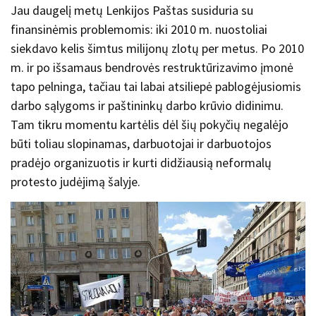
Jau daugelį metų Lenkijos Paštas susiduria su
finansinėmis problemomis: iki 2010 m. nuostoliai
siekdavo kelis šimtus milijonų zlotų per metus. Po 2010
m. ir po išsamaus bendrovės restruktūrizavimo įmonė
tapo pelninga, tačiau tai labai atsiliepė pablogėjusiomis
darbo sąlygoms ir paštininkų darbo krūvio didinimu.
Tam tikru momentu kartėlis dėl šių pokyčių negalėjo
būti toliau slopinamas, darbuotojai ir darbuotojos
pradėjo organizuotis ir kurti didžiausią neformalų
protesto judėjimą šalyje.