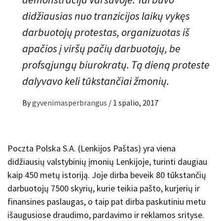
didžiausias nuo tranzicijos laikų vykęs
darbuotojų protestas, organizuotas iš
apačios į viršų pačių darbuotojų, be
profsąjungų biurokratų. Tą dieną proteste
dalyvavo keli tūkstančiai žmonių.
By
gyvenimasperbrangus
/
1 spalio, 2017
Poczta Polska S.A. (Lenkijos Paštas) yra viena
didžiausių valstybinių įmonių Lenkijoje, turinti daugiau
kaip 450 metų istoriją. Joje dirba beveik 80 tūkstančių
darbuotojų 7500 skyrių, kurie teikia pašto, kurjerių ir
finansines paslaugas, o taip pat dirba paskutiniu metu
išaugusiose draudimo, pardavimo ir reklamos srityse.