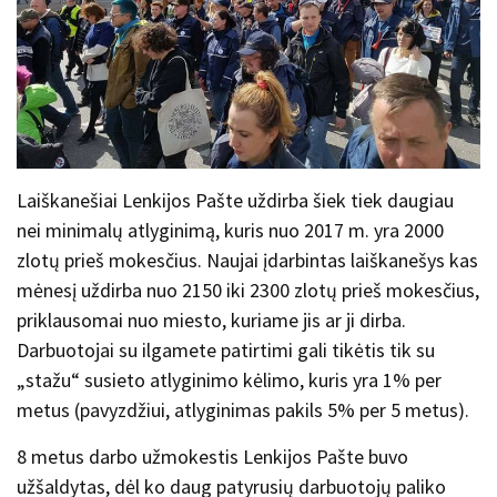
Laiškanešiai Lenkijos Pašte uždirba šiek tiek daugiau
nei minimalų atlyginimą, kuris nuo 2017 m. yra 2000
zlotų prieš mokesčius. Naujai įdarbintas laiškanešys kas
mėnesį uždirba nuo 2150 iki 2300 zlotų prieš mokesčius,
priklausomai nuo miesto, kuriame jis ar ji dirba.
Darbuotojai su ilgamete patirtimi gali tikėtis tik su
„stažu“ susieto atlyginimo kėlimo, kuris yra 1% per
metus (pavyzdžiui, atlyginimas pakils 5% per 5 metus).
8 metus darbo užmokestis Lenkijos Pašte buvo
užšaldytas, dėl ko daug patyrusių darbuotojų paliko