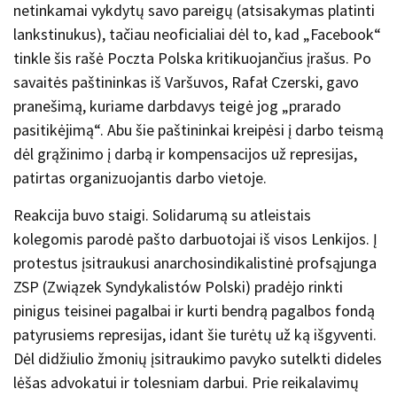
netinkamai vykdytų savo pareigų (atsisakymas platinti
lankstinukus), tačiau neoficialiai dėl to, kad „Facebook“
tinkle šis rašė Poczta Polska kritikuojančius įrašus. Po
savaitės paštininkas iš Varšuvos, Rafał Czerski, gavo
pranešimą, kuriame darbdavys teigė jog „prarado
pasitikėjimą“. Abu šie paštininkai kreipėsi į darbo teismą
dėl grąžinimo į darbą ir kompensacijos už represijas,
patirtas organizuojantis darbo vietoje.
Reakcija buvo staigi. Solidarumą su atleistais
kolegomis parodė pašto darbuotojai iš visos Lenkijos. Į
protestus įsitraukusi anarchosindikalistinė profsąjunga
ZSP (Związek Syndykalistów Polski) pradėjo rinkti
pinigus teisinei pagalbai ir kurti bendrą pagalbos fondą
patyrusiems represijas, idant šie turėtų už ką išgyventi.
Dėl didžiulio žmonių įsitraukimo pavyko sutelkti dideles
lėšas advokatui ir tolesniam darbui. Prie reikalavimų