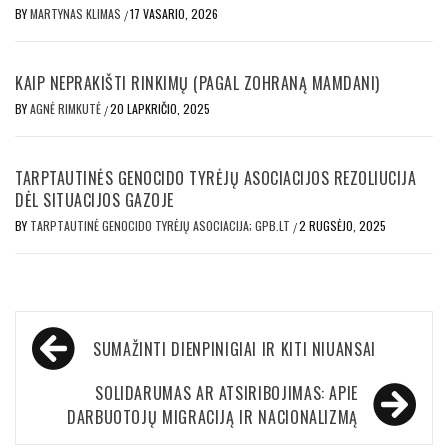
BY
MARTYNAS KLIMAS
17 VASARIO, 2026
/
KAIP NEPRAKIŠTI RINKIMŲ (PAGAL ZOHRANĄ MAMDANI)
BY
AGNĖ RIMKUTĖ
20 LAPKRIČIO, 2025
/
TARPTAUTINĖS GENOCIDO TYRĖJŲ ASOCIACIJOS REZOLIUCIJA
DĖL SITUACIJOS GAZOJE
BY
TARPTAUTINĖ GENOCIDO TYRĖJŲ ASOCIACIJA; GPB.LT
2 RUGSĖJO, 2025
/
Navigacija
SUMAŽINTI DIENPINIGIAI IR KITI NIUANSAI
tarp
įrašų
SOLIDARUMAS AR ATSIRIBOJIMAS: APIE
DARBUOTOJŲ MIGRACIJĄ IR NACIONALIZMĄ