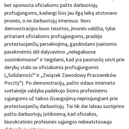
bet oponuota oficialioms pašto darbuotojų
profsąjungoms, kadangi šios jau ilgą laiką atstovavo
įmonės, o ne darbuotojų interesus. Nors
demonstracijos buvo teisėtos, įmonės valdžia, tyliai
pritariant oficialioms profsąjungoms, pradėjo
protestuojančių persekiojimą, gąsdindami įvairiomis
pasekmėmis dėl dalyvavimo „nelegaliuose
susirinkimuose“ ir teigdami, kad yra pasiruošę sėsti prie
derybų stalo su oficialiomis profsąjungomis
(„Solidarność“ ir „Związek Zawodowy Pracowników
Poczty“). Po demonstracijų, pašto vidaus interneto
svetainėje valdyba padėkojo šioms profesinėms
sąjungoms už taikos išsaugojimą neprisijungiant prie
protestuojančių darbuotojų. Tai tik dar labiau sustiprino
pašto darbuotojų įsitikinimą, kad oficialios,
biurokratinės profesinės sąjungos nebeatstovauja