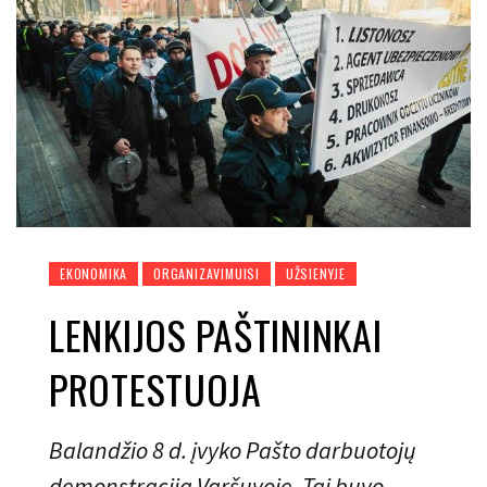
EKONOMIKA
ORGANIZAVIMUISI
UŽSIENYJE
LENKIJOS PAŠTININKAI
PROTESTUOJA
Balandžio 8 d. įvyko Pašto darbuotojų
demonstracija Varšuvoje. Tai buvo