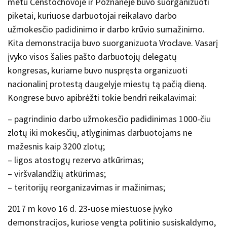
metu Čenstochovoje ir Poznanėje buvo suorganizuoti
piketai, kuriuose darbuotojai reikalavo darbo
užmokesčio padidinimo ir darbo krūvio sumažinimo.
Kita demonstracija buvo suorganizuota Vroclave. Vasarį
įvyko visos šalies pašto darbuotojų delegatų
kongresas, kuriame buvo nuspręsta organizuoti
nacionalinį protestą daugelyje miestų tą pačią dieną.
Kongrese buvo apibrėžti tokie bendri reikalavimai:
– pagrindinio darbo užmokesčio padidinimas 1000-čiu
zlotų iki mokesčių, atlyginimas darbuotojams ne
mažesnis kaip 3200 zlotų;
– ligos atostogų rezervo atkūrimas;
– viršvalandžių atkūrimas;
– teritorijų reorganizavimas ir mažinimas;
2017 m kovo 16 d. 23-uose miestuose įvyko
demonstracijos, kuriose vengta politinio susiskaldymo,