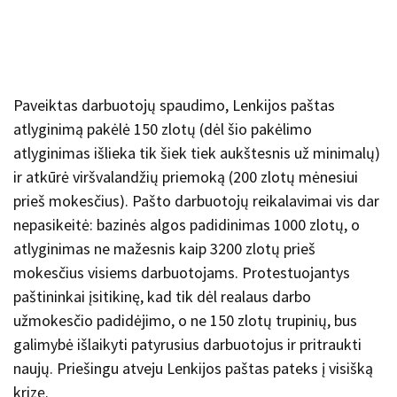
Paveiktas darbuotojų spaudimo, Lenkijos paštas
atlyginimą pakėlė 150 zlotų (dėl šio pakėlimo
atlyginimas išlieka tik šiek tiek aukštesnis už minimalų)
ir atkūrė viršvalandžių priemoką (200 zlotų mėnesiui
prieš mokesčius). Pašto darbuotojų reikalavimai vis dar
nepasikeitė: bazinės algos padidinimas 1000 zlotų, o
atlyginimas ne mažesnis kaip 3200 zlotų prieš
mokesčius visiems darbuotojams. Protestuojantys
paštininkai įsitikinę, kad tik dėl realaus darbo
užmokesčio padidėjimo, o ne 150 zlotų trupinių, bus
galimybė išlaikyti patyrusius darbuotojus ir pritraukti
naujų. Priešingu atveju Lenkijos paštas pateks į visišką
krizę.