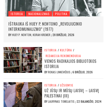
ISTORIJA
NACIONALIZMAS
POLITIKA
IŠTRAUKA IŠ HUEY P. NEWTONO „REVOLIUCINIO
INTERKOMUNALIZMO” (1977)
BY
HUEY P. NEWTON, KORAH KREMER
28 BIRŽELIO, 2026
/
ISTORIJA
/
KULTŪRA
/
REDAKCIJA REKOMENDUOJA
VIENOS RADIKALIOS BIBLIOTEKOS
ISTORIJA
BY
ROKAS LINKEVIČIUS
6 BIRŽELIO, 2026
/
ISTORIJA
/
UŽSIENYJE
UŽ JŪSŲ IR MŪSŲ LAISVĘ – LAISVĘ
PALESTINAI (III)
BY
LAURYNAS TOMELAITIS
22 BALANDŽIO, 2024
/