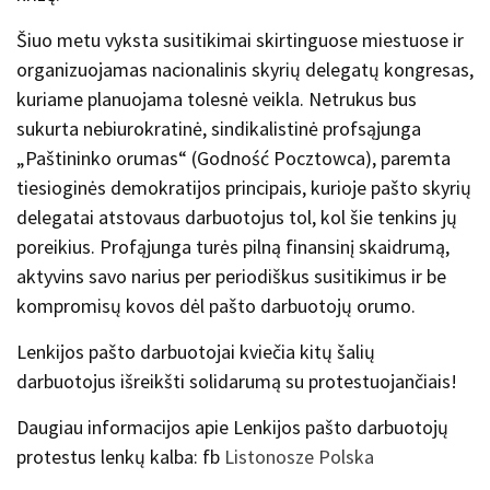
Šiuo metu vyksta susitikimai skirtinguose miestuose ir
organizuojamas nacionalinis skyrių delegatų kongresas,
kuriame planuojama tolesnė veikla. Netrukus bus
sukurta nebiurokratinė, sindikalistinė profsąjunga
„Paštininko orumas“ (Godność Pocztowca), paremta
tiesioginės demokratijos principais, kurioje pašto skyrių
delegatai atstovaus darbuotojus tol, kol šie tenkins jų
poreikius. Profąjunga turės pilną finansinį skaidrumą,
aktyvins savo narius per periodiškus susitikimus ir be
kompromisų kovos dėl pašto darbuotojų orumo.
Lenkijos pašto darbuotojai kviečia kitų šalių
darbuotojus išreikšti solidarumą su protestuojančiais!
Daugiau informacijos apie Lenkijos pašto darbuotojų
protestus lenkų kalba: fb
Listonosze Polska