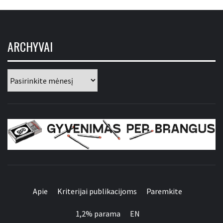
ARCHYVAI
Archyvai
GYVENIMAS PER
BRANGUS
Apie
Kriterijai publikacijoms
Paremkite
1,2% parama
EN