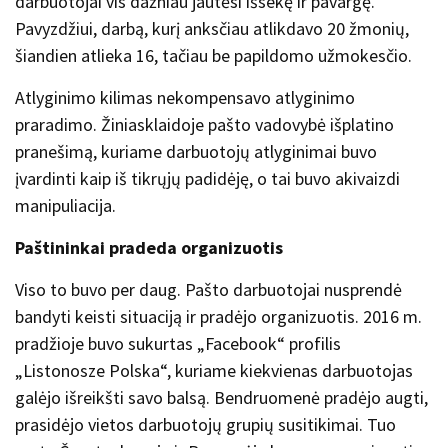
darbuotojai vis dažniau jautėsi išsekę ir pavargę.
Pavyzdžiui, darbą, kurį anksčiau atlikdavo 20 žmonių,
šiandien atlieka 16, tačiau be papildomo užmokesčio.
Atlyginimo kilimas nekompensavo atlyginimo
praradimo. Žiniasklaidoje pašto vadovybė išplatino
pranešimą, kuriame darbuotojų atlyginimai buvo
įvardinti kaip iš tikrųjų padidėję, o tai buvo akivaizdi
manipuliacija.
Paštininkai pradeda organizuotis
Viso to buvo per daug. Pašto darbuotojai nusprendė
bandyti keisti situaciją ir pradėjo organizuotis. 2016 m.
pradžioje buvo sukurtas „Facebook“ profilis
„Listonosze Polska“, kuriame kiekvienas darbuotojas
galėjo išreikšti savo balsą. Bendruomenė pradėjo augti,
prasidėjo vietos darbuotojų grupių susitikimai. Tuo