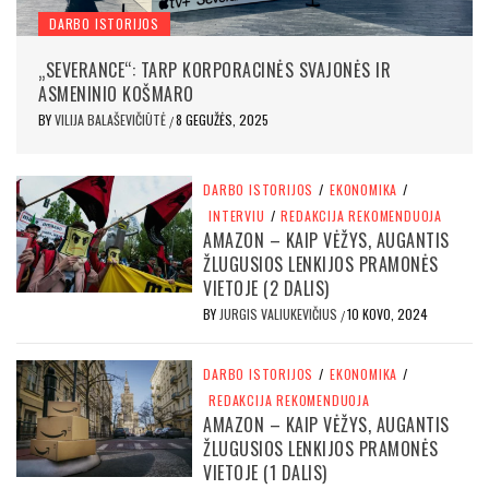
DARBO ISTORIJOS
„SEVERANCE“: TARP KORPORACINĖS SVAJONĖS IR
ASMENINIO KOŠMARO
BY
VILIJA BALAŠEVIČIŪTĖ
8 GEGUŽĖS, 2025
/
DARBO ISTORIJOS
/
EKONOMIKA
/
INTERVIU
/
REDAKCIJA REKOMENDUOJA
AMAZON – KAIP VĖŽYS, AUGANTIS
ŽLUGUSIOS LENKIJOS PRAMONĖS
VIETOJE (2 DALIS)
BY
JURGIS VALIUKEVIČIUS
10 KOVO, 2024
/
DARBO ISTORIJOS
/
EKONOMIKA
/
REDAKCIJA REKOMENDUOJA
AMAZON – KAIP VĖŽYS, AUGANTIS
ŽLUGUSIOS LENKIJOS PRAMONĖS
VIETOJE (1 DALIS)