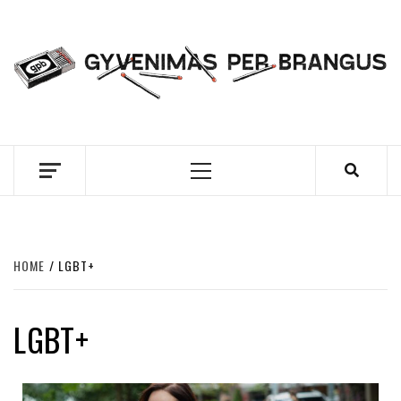
Skip
to
content
GYVENIMAS PER
BRANGUS
Primary
Menu
HOME
LGBT+
LGBT+