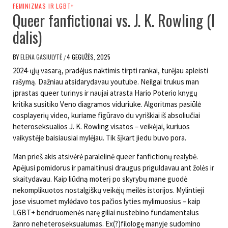
FEMINIZMAS IR LGBT+
Queer fanfictionai vs. J. K. Rowling (I
dalis)
BY
ELENA GASIULYTĖ
4 GEGUŽĖS, 2025
/
2024-ųjų vasarą, pradėjus naktimis tirpti rankai, turėjau apleisti
rašymą. Dažniau atsidarydavau youtube. Neilgai trukus man
įprastas queer turinys ir naujai atrasta Hario Poterio knygų
kritika susitiko Veno diagramos viduriuke. Algoritmas pasiūlė
cosplayerių video, kuriame figūravo du vyriškiai iš absoliučiai
heteroseksualios J. K. Rowling visatos – veikėjai, kuriuos
vaikystėje baisiausiai mylėjau. Tik šįkart jiedu buvo pora.
Man prieš akis atsivėrė paralelinė queer fanfictionų realybė.
Apėjusi pomidorus ir pamaitinusi draugus priguldavau ant žolės ir
skaitydavau. Kaip liūdną moterį po skyrybų mane guodė
nekomplikuotos nostalgiškų veikėjų meilės istorijos. Mylintieji
jose visuomet mylėdavo tos pačios lyties mylimuosius – kaip
LGBT+ bendruomenės narę giliai nustebino fundamentalus
žanro neheteroseksualumas. Ex(?)filologę manyje sudomino