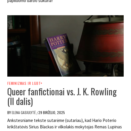
papildomo darbo sukuria!
FEMINIZMAS IR LGBT+
Queer fanfictionai vs. J. K. Rowling
(II dalis)
BY
ELENA GASIULYTĖ
29 BIRŽELIO, 2025
/
Ankstesniame tekste sutarėme (sutariau), kad Hario Poterio
krikštatėvis Sirius Blackas ir vilkolakis mokytojas Remas Lupinas