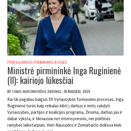
PROFSĄJUNGOS PIRMININKO BLÒGAS
Ministrė pirmininkė Inga Ruginienė
(II): kairiojo lūkesčiai
BY
TOMAS MARCINKEVIČIUS-BARONAS
18 RUGSĖJO, 2025
/
Kai tik pagaliau baigsis XX Vyriausybės formavimo procesas, Inga
Ruginienė turės kaip reikalas kibti į darbus ir imtis vykdyti
Vyriausybės, partijos ir koalicijos programą. Žinoma, darbas jau ir
dabar vyksta, ir tikriausiai net intensyvesnis, nei politinės
ramybės laikotarpiais. Vien Nausėdos ir Žemaitaičio dvikova kiek