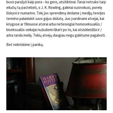
buvo parašyti kaip pora – ko gero, atsitiktinai. Fanai netruko tarp
eilučių tą pastebėti, o J. K. Rowling, galimai susivokusi, porelę
išskyrė ir numarino. Tokį jos sprendimą dedame į medijų teorijos
termino palaidokit savo gėjus dėžutę. Juo įvardinami atvejai, kai
knygose ar filmuose atvirai arba netiesiogiai homoseksualūs /
biseksualūs veikėjai nužudomi iškart po to, kai atsiskleidžia ir /
arba randa meilę. Tokių atvejų daugiau negu galėtume pagalvoti.
Bet nekriskime į paniką.