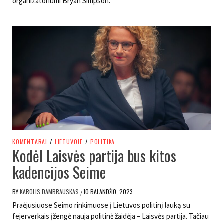
organizatoriumi Bryan Simpson.
KOMENTARAI
/
LIETUVOJE
/
POLITIKA
Kodėl Laisvės partija bus kitos
kadencijos Seime
BY
KAROLIS DAMBRAUSKAS
10 BALANDŽIO, 2023
/
Praėjusiuose Seimo rinkimuose į Lietuvos politinį lauką su
fejerverkais įžengė nauja politinė žaidėja – Laisvės partija. Tačiau