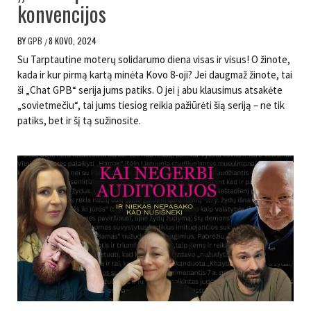
konvencijos
BY
GPB
8 KOVO, 2024
/
Su Tarptautine moterų solidarumo diena visas ir visus! O žinote,
kada ir kur pirmą kartą minėta Kovo 8-oji? Jei daugmaž žinote, tai
ši „Chat GPB“ serija jums patiks. O jei į abu klausimus atsakėte
„sovietmečiu“, tai jums tiesiog reikia pažiūrėti šią seriją – ne tik
patiks, bet ir šį tą sužinosite.