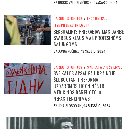
BY
JURGIS VALIUKEVIČIUS
21 VASARIO, 2024
/
DARBO ISTORIJOS
/
EKONOMIKA
/
FEMINIZMAS IR LGBT+
SEKSUALINIS PRIEKABIAVIMAS DARBE:
SVARBUS KLAUSIMAS PROFESINĖMS
SĄJUNGOMS
BY
DUNJA KUČINAC
8 SAUSIO, 2024
/
DARBO ISTORIJOS
/
SVEIKATA
/
UŽSIENYJE
SVEIKATOS APSAUGA UKRAINOJE:
ŠLUBUOJANTI REFORMA,
UŽDAROMOS LIGONINĖS IR
MEDICINOS DARBUOTOJŲ
NEPASITENKINIMAS
BY
LENA SLOBODIAN
13 RUGSĖJO, 2023
/