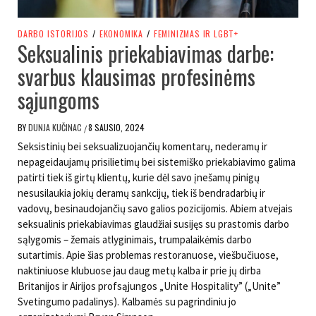
DARBO ISTORIJOS
/
EKONOMIKA
/
FEMINIZMAS IR LGBT+
Seksualinis priekabiavimas darbe:
svarbus klausimas profesinėms
sąjungoms
BY
DUNJA KUČINAC
8 SAUSIO, 2024
/
Seksistinių bei seksualizuojančių komentarų, nederamų ir
nepageidaujamų prisilietimų bei sistemiško priekabiavimo galima
patirti tiek iš girtų klientų, kurie dėl savo įnešamų pinigų
nesusilaukia jokių deramų sankcijų, tiek iš bendradarbių ir
vadovų, besinaudojančių savo galios pozicijomis. Abiem atvejais
seksualinis priekabiavimas glaudžiai susijęs su prastomis darbo
sąlygomis – žemais atlyginimais, trumpalaikėmis darbo
sutartimis. Apie šias problemas restoranuose, viešbučiuose,
naktiniuose klubuose jau daug metų kalba ir prie jų dirba
Britanijos ir Airijos profsąjungos „Unite Hospitality” („Unite”
Svetingumo padalinys). Kalbamės su pagrindiniu jo