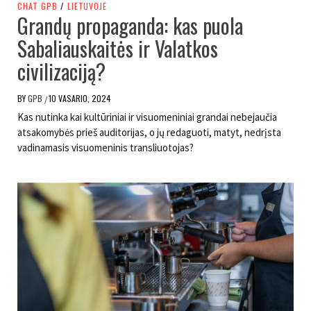
CHAT GPB
/
LIETUVOJE
Grandų propaganda: kas puola
Sabaliauskaitės ir Valatkos
civilizaciją?
BY
GPB
10 VASARIO, 2024
/
Kas nutinka kai kultūriniai ir visuomeniniai grandai nebejaučia
atsakomybės prieš auditorijas, o jų redaguoti, matyt, nedrįsta
vadinamasis visuomeninis transliuotojas?