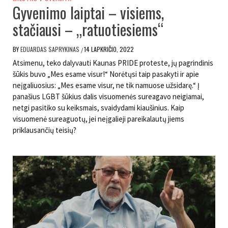
Gyvenimo laiptai – visiems,
stačiausi – „ratuotiesiems“
BY
EDUARDAS SAPRYKINAS
14 LAPKRIČIO, 2022
/
Atsimenu, teko dalyvauti Kaunas PRIDE proteste, jų pagrindinis
šūkis buvo „Mes esame visur!“ Norėtųsi taip pasakyti ir apie
neįgaliuosius: „Mes esame visur, ne tik namuose užsidarę.“ Į
panašius LGBT šūkius dalis visuomenės sureagavo neigiamai,
netgi pasitiko su keiksmais, svaidydami kiaušinius. Kaip
visuomenė sureaguotų, jei neįgalieji pareikalautų jiems
priklausančių teisių?