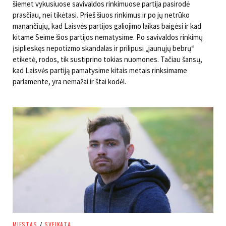
šiemet vykusiuose savivaldos rinkimuose partija pasirodė
prasčiau, nei tikėtasi. Prieš šiuos rinkimus ir po jų netrūko
manančiųjų, kad Laisvės partijos galiojimo laikas baigėsi ir kad
kitame Seime šios partijos nematysime. Po savivaldos rinkimų
įsiplieskęs nepotizmo skandalas ir prilipusi „jaunųjų bebrų“
etiketė, rodos, tik sustiprino tokias nuomones. Tačiau šansų,
kad Laisvės partiją pamatysime kitais metais rinksimame
parlamente, yra nemažai ir štai kodėl.
MIESTAS
/
SVEIKATA