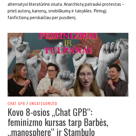
alternatyvi literatūrinė visata. Anarchistę patraukė protestas –
prieš autorę, kanoną, snobiškumą ir taisykles. Pirmąjį
fanfictioną perskaičiau per pusdienį.
CHAT GPB
/
UNCATEGORIZED
Kovo 8-osios „Chat GPB“:
feminizmo kursas tarp Barbės,
„manosphere“ ir Stambulo