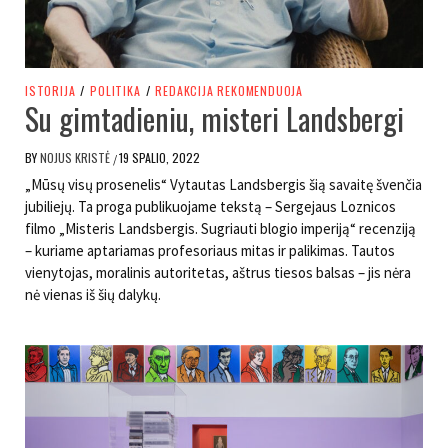
ISTORIJA
/
POLITIKA
/
REDAKCIJA REKOMENDUOJA
Su gimtadieniu, misteri Landsbergi
BY
NOJUS KRISTĖ
19 SPALIO, 2022
/
„Mūsų visų prosenelis“ Vytautas Landsbergis šią savaitę švenčia
jubiliejų. Ta proga publikuojame tekstą – Sergejaus Loznicos
filmo „Misteris Landsbergis. Sugriauti blogio imperiją“ recenziją
– kuriame aptariamas profesoriaus mitas ir palikimas. Tautos
vienytojas, moralinis autoritetas, aštrus tiesos balsas – jis nėra
nė vienas iš šių dalykų.