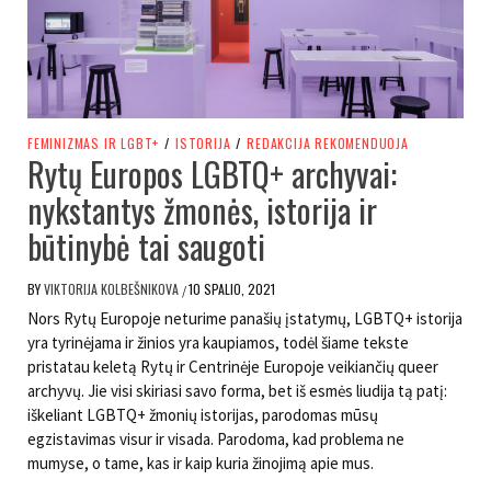
FEMINIZMAS IR LGBT+
/
ISTORIJA
/
REDAKCIJA REKOMENDUOJA
Rytų Europos LGBTQ+ archyvai:
nykstantys žmonės, istorija ir
būtinybė tai saugoti
BY
VIKTORIJA KOLBEŠNIKOVA
10 SPALIO, 2021
/
Nors Rytų Europoje neturime panašių įstatymų, LGBTQ+ istorija
yra tyrinėjama ir žinios yra kaupiamos, todėl šiame tekste
pristatau keletą Rytų ir Centrinėje Europoje veikiančių queer
archyvų. Jie visi skiriasi savo forma, bet iš esmės liudija tą patį:
iškeliant LGBTQ+ žmonių istorijas, parodomas mūsų
egzistavimas visur ir visada. Parodoma, kad problema ne
mumyse, o tame, kas ir kaip kuria žinojimą apie mus.