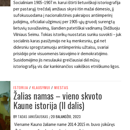
Socialiniam 1905–1907 m. karui ištirti lietuviškoji istoriografija
per pastarąjį trečdalį amžiaus skyrė itin mažai dėmesio, jį
sufokusuodama į nacionalistinės pakraipos antiimperinį
judėjimą, oficialiai užgimusį per 1905-ųjų gruodį surengtą
lietuvių suvažiavimą, šiandien patetiškai vadinamą Didžiuoju
Vilniaus Seimu. Tokias istorikų nuostatas sunku suvokti – juk
socialinis karas pasižymėjo ne ką menkesniu, gal net
didesniu sprogstamuoju antiimperiniu užtaisu, svariai
prisidėjo prie visuomenės laisvėjimo ir demokratėjimo.
Susidomėjimo jis nesulaukė greičiausiai dėl mūsų
istoriografiją vis dar kankinančios vaikiškos etniškumo ligos.
ISTORIJA
/
KLAUSYMUI
/
MIESTAS
Žalias namas – vieno skvoto
Kaune istorija (II dalis)
BY
TADAS JANUŠAUSKAS
20 BALANDŽIO, 2023
/
Viename Kauno žaliame name 2014-2015 m. buvo įsikūręs