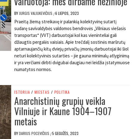
vairuotoja: mes dirbame nežinioje
BY
JURGIS VALIUKEVIČIUS
6 LIEPOS, 2023
/
Praeitą žiemą streikavę ir palankią kolektyvinę sutartį
sudarę savivaldybės valdomos bendrovės „Vilniaus viešasis
transportas“ (VVT) darbuotojai kol kas vieninteliai gali
džiaugtis pergalės vaisiais. Apie trečdalį sostinės maršrutų
aptarnaujančių kitų dviejų privačių įmonių darbuotojai iki šiol
neturi kolektyvinės sutarties – jie gauna minimalų atlyginimą
ir yra verčiami dirbti dvigubai daugiau nei leidžia įstatymuose
numatytos normos.
ISTORIJA
/
MIESTAS
/
POLITIKA
Anarchistinių grupių veikla
Vilniuje ir Kaune 1904–1907
metais
BY
DARIUS POCEVIČIUS
5 GEGUŽĖS, 2023
/