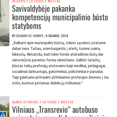
INTERVIU
/
LIETUVOJE
/
MIESTAS
Savivaldybėje pakanka
kompetencijų municipalinio būsto
statyboms
BY
DAUMANTAS SKINKYS
4 VASARIO, 2024
/
„Kalbant apie municipalinį būstą, tokios sąvokos įstatyme
dabar nėra. Tačiau, orientuojantis į ateitį, turime įvairių
lūkesčių. Akivaizdu, kad tokio fondo atsiradimas būtų dar
viena būsto paramos forma vilniečiams. Galbūt tai būtų
būstas tokių profesijų atstovams kaip medikai, pedagogai,
socialiniai darbuotojai, gaisrininkai, policininkai ir panašiai.
Taip galėtume pritraukti atitinkamos profesijos žmones į tas
sritis, kuriose juntamas didelis jų trūkumas.“
DARBO ISTORIJOS
/
LIETUVOJE
/
MIESTAS
Vilniaus „Transrevio“ autobuso