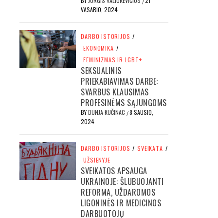
BY
JURGIS VALIUKEVIČIUS
21
/
VASARIO, 2024
DARBO ISTORIJOS
/
EKONOMIKA
/
FEMINIZMAS IR LGBT+
SEKSUALINIS
PRIEKABIAVIMAS DARBE:
SVARBUS KLAUSIMAS
PROFESINĖMS SĄJUNGOMS
BY
DUNJA KUČINAC
8 SAUSIO,
/
2024
DARBO ISTORIJOS
/
SVEIKATA
/
UŽSIENYJE
SVEIKATOS APSAUGA
UKRAINOJE: ŠLUBUOJANTI
REFORMA, UŽDAROMOS
LIGONINĖS IR MEDICINOS
DARBUOTOJŲ