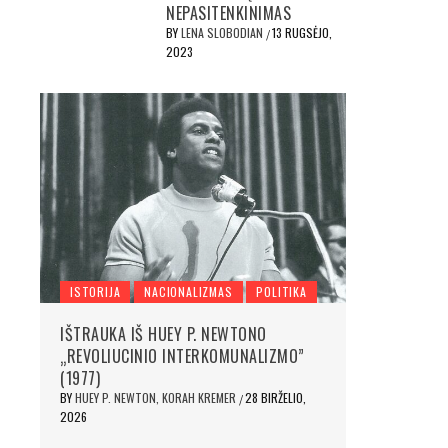
NEPASITENKINIMAS
BY
LENA SLOBODIAN
13 RUGSĖJO,
/
2023
ISTORIJA
NACIONALIZMAS
POLITIKA
IŠTRAUKA IŠ HUEY P. NEWTONO
„REVOLIUCINIO INTERKOMUNALIZMO”
(1977)
BY
HUEY P. NEWTON, KORAH KREMER
28 BIRŽELIO,
/
2026