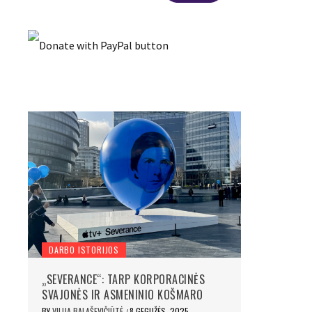
DARBO ISTORIJOS
„SEVERANCE“: TARP KORPORACINĖS
SVAJONĖS IR ASMENINIO KOŠMARO
BY
VILIJA BALAŠEVIČIŪTĖ
8 GEGUŽĖS, 2025
/