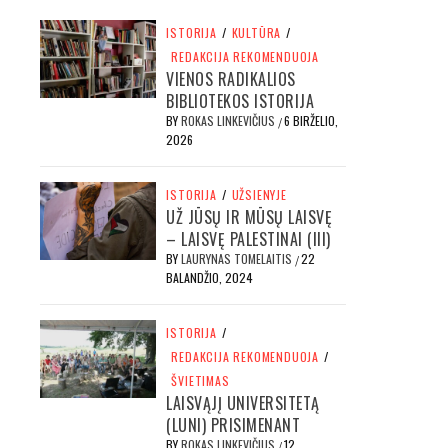
ISTORIJA
/
KULTŪRA
/
REDAKCIJA REKOMENDUOJA
VIENOS RADIKALIOS
BIBLIOTEKOS ISTORIJA
BY
ROKAS LINKEVIČIUS
6 BIRŽELIO,
/
2026
ISTORIJA
/
UŽSIENYJE
UŽ JŪSŲ IR MŪSŲ LAISVĘ
– LAISVĘ PALESTINAI (III)
BY
LAURYNAS TOMELAITIS
22
/
BALANDŽIO, 2024
ISTORIJA
/
REDAKCIJA REKOMENDUOJA
/
ŠVIETIMAS
LAISVĄJĮ UNIVERSITETĄ
(LUNI) PRISIMENANT
BY
ROKAS LINKEVIČIUS
12
/