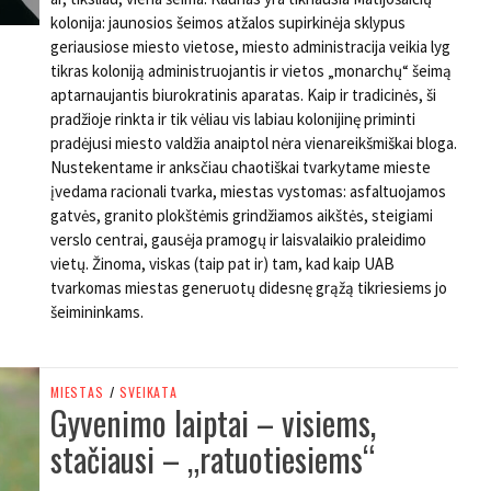
kolonija: jaunosios šeimos atžalos supirkinėja sklypus
geriausiose miesto vietose, miesto administracija veikia lyg
tikras koloniją administruojantis ir vietos „monarchų“ šeimą
aptarnaujantis biurokratinis aparatas. Kaip ir tradicinės, ši
pradžioje rinkta ir tik vėliau vis labiau kolonijinę priminti
pradėjusi miesto valdžia anaiptol nėra vienareikšmiškai bloga.
Nustekentame ir anksčiau chaotiškai tvarkytame mieste
įvedama racionali tvarka, miestas vystomas: asfaltuojamos
gatvės, granito plokštėmis grindžiamos aikštės, steigiami
verslo centrai, gausėja pramogų ir laisvalaikio praleidimo
vietų. Žinoma, viskas (taip pat ir) tam, kad kaip UAB
tvarkomas miestas generuotų didesnę grąžą tikriesiems jo
šeimininkams.
MIESTAS
/
SVEIKATA
Gyvenimo laiptai – visiems,
stačiausi – „ratuotiesiems“