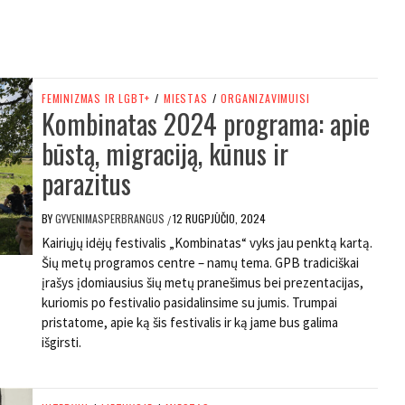
FEMINIZMAS IR LGBT+
/
MIESTAS
/
ORGANIZAVIMUISI
Kombinatas 2024 programa: apie
būstą, migraciją, kūnus ir
parazitus
BY
GYVENIMASPERBRANGUS
12 RUGPJŪČIO, 2024
/
Kairiųjų idėjų festivalis „Kombinatas“ vyks jau penktą kartą.
Šių metų programos centre – namų tema. GPB tradiciškai
įrašys įdomiausius šių metų pranešimus bei prezentacijas,
kuriomis po festivalio pasidalinsime su jumis. Trumpai
pristatome, apie ką šis festivalis ir ką jame bus galima
išgirsti.