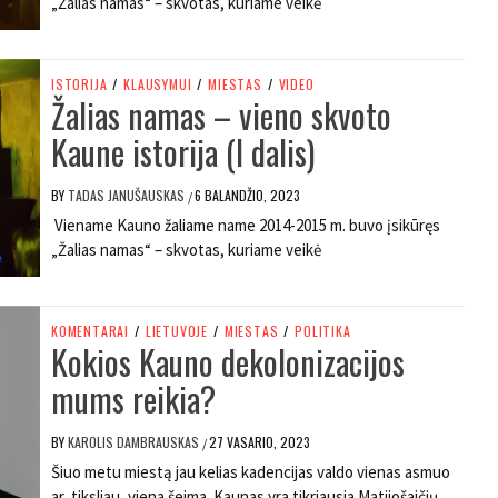
„Žalias namas“ – skvotas, kuriame veikė
ISTORIJA
/
KLAUSYMUI
/
MIESTAS
/
VIDEO
Žalias namas – vieno skvoto
Kaune istorija (I dalis)
BY
TADAS JANUŠAUSKAS
6 BALANDŽIO, 2023
/
Viename Kauno žaliame name 2014-2015 m. buvo įsikūręs
„Žalias namas“ – skvotas, kuriame veikė
KOMENTARAI
/
LIETUVOJE
/
MIESTAS
/
POLITIKA
Kokios Kauno dekolonizacijos
mums reikia?
BY
KAROLIS DAMBRAUSKAS
27 VASARIO, 2023
/
Šiuo metu miestą jau kelias kadencijas valdo vienas asmuo
ar, tiksliau, viena šeima. Kaunas yra tikriausia Matijošaičių