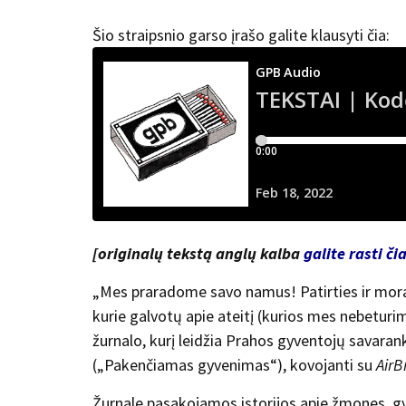
Šio straipsnio garso įrašo galite klausyti čia:
[originalų tekstą anglų kalba
galite rasti či
„Mes praradome savo namus! Patirties ir moral
kurie galvotų apie ateitį (kurios mes nebeturim
žurnalo, kurį leidžia Prahos gyventojų savaran
(„Pakenčiamas gyvenimas“), kovojanti su
Air
Žurnale pasakojamos istorijos apie žmones,