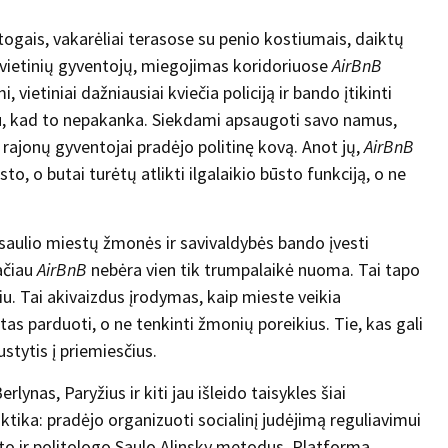
togais, vakarėliai terasose su penio kostiumais, daiktų
 vietinių gyventojų, miegojimas koridoriuose
AirBnB
ietiniai dažniausiai kviečia policiją ir bando įtikinti
zdu, kad to nepakanka. Siekdami apsaugoti savo namus,
rajonų gyventojai pradėjo politinę kovą. Anot jų,
AirBnB
sto, o butai turėtų atlikti ilgalaikio būsto funkciją, o ne
asaulio miestų žmonės ir savivaldybės bando įvesti
ačiau
AirBnB
nebėra vien tik trumpalaikė nuoma. Tai tapo
u. Tai akivaizdus įrodymas, kaip mieste veikia
tas parduoti, o ne tenkinti žmonių poreikius. Tie, kas gali
austytis į priemiesčius.
nas, Paryžius ir kiti jau išleido taisykles šiai
tika: pradėjo organizuoti socialinį judėjimą reguliavimui
o ir politologo Saulo Alinsky metodus. Platforma