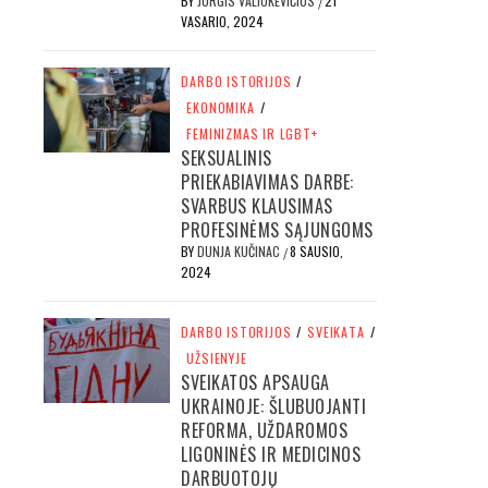
BY
JURGIS VALIUKEVIČIUS
21
/
VASARIO, 2024
DARBO ISTORIJOS
/
EKONOMIKA
/
FEMINIZMAS IR LGBT+
SEKSUALINIS
PRIEKABIAVIMAS DARBE:
SVARBUS KLAUSIMAS
PROFESINĖMS SĄJUNGOMS
BY
DUNJA KUČINAC
8 SAUSIO,
/
2024
DARBO ISTORIJOS
/
SVEIKATA
/
UŽSIENYJE
SVEIKATOS APSAUGA
UKRAINOJE: ŠLUBUOJANTI
REFORMA, UŽDAROMOS
LIGONINĖS IR MEDICINOS
DARBUOTOJŲ