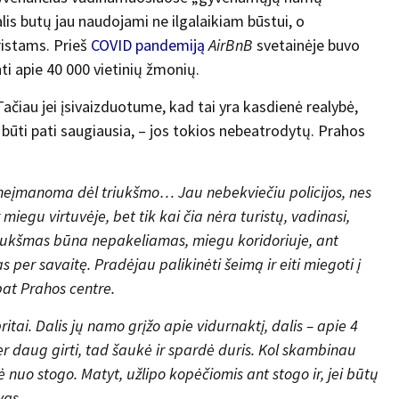
lis butų jau naudojami ne ilgalaikiam būstui, o
ristams. Prieš
COVID pandemiją
AirBnB
svetainėje buvo
ti apie 40 000 vietinių žmonių.
 Tačiau jei įsivaizduotume, kad tai yra kasdienė realybė,
būti pati saugiausia, – jos tokios nebeatrodytų. Prahos
neįmanoma dėl triukšmo… Jau nebekviečiu policijos, nes
iegu virtuvėje, bet tik kai čia nėra turistų, vadinasi,
i triukšmas būna nepakeliamas, miegu koridoriuje, ant
 per savaitę. Pradėjau palikinėti šeimą ir eiti miegoti į
pat Prahos centre.
itai. Dalis jų namo grįžo apie vidurnaktį, dalis – apie 4
er daug girti, tad šaukė ir spardė duris. Kol skambinau
žė nuo stogo. Matyt, užlipo kopėčiomis ant stogo ir, jei būtų
vas.