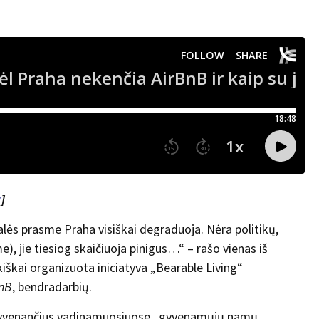
a
]
ės prasme Praha visiškai degraduoja. Nėra politikų,
e), jie tiesiog skaičiuoja pinigus…“ – rašo vienas iš
kiškai organizuota iniciatyva „Bearable Living“
BnB
, bendradarbių.
 gyvenančius vadinamuosiuose „gyvenamųjų namų