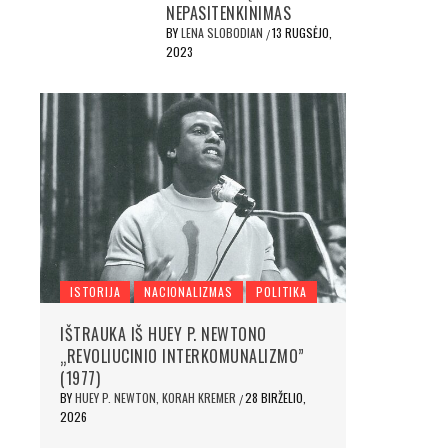
NEPASITENKINIMAS
BY
LENA SLOBODIAN
13 RUGSĖJO,
/
2023
ISTORIJA
NACIONALIZMAS
POLITIKA
IŠTRAUKA IŠ HUEY P. NEWTONO
„REVOLIUCINIO INTERKOMUNALIZMO”
(1977)
BY
HUEY P. NEWTON, KORAH KREMER
28 BIRŽELIO,
/
2026