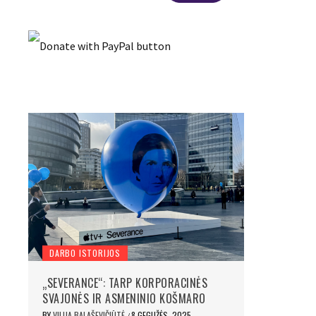
DARBO ISTORIJOS
„SEVERANCE“: TARP KORPORACINĖS
SVAJONĖS IR ASMENINIO KOŠMARO
BY
VILIJA BALAŠEVIČIŪTĖ
8 GEGUŽĖS, 2025
/