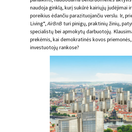
naudoja ginklą, kurį sukūrė kairiųjų judėjimai
poreikius ėdančiu parazituojančiu verslu. Ir, p
Living“,
AirBnB
turi pinigų, praktinių žinių, pat
specialistų bei apmokytų darbuotojų. Klausima
prekėmis, kai demokratinės kovos priemonės, 
investuotojų rankose?