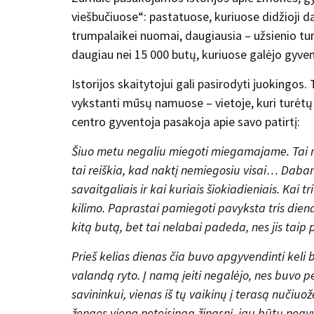
viešbučiuose“: pastatuose, kuriuose didžioji da
trumpalaikei nuomai, daugiausia – užsienio tu
daugiau nei 15 000 butų, kuriuose galėjo gyven
Istorijos skaitytojui gali pasirodyti juokingos.
vykstanti mūsų namuose – vietoje, kuri turėtų 
centro gyventoja pasakoja apie savo patirtį:
Šiuo metu negaliu miegoti miegamajame. Tai 
tai reiškia, kad naktį nemiegosiu visai… Dabar m
savaitgaliais ir kai kuriais šiokiadieniais. Ka
kilimo. Paprastai pamiegoti pavyksta tris dienas
kitą butą, bet tai nelabai padeda, nes jis taip 
Prieš kelias dienas čia buvo apgyvendinti keli br
valandą ryto. Į namą įeiti negalėjo, nes buvo p
savininkui, vienas iš tų vaikinų į terasą nučiuo
žengęs vieną neteisingą žingsnį, jau būtų negy