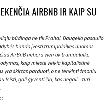
EKENČIA AIRBNB IR KAIP SU
lgiu būdinga ne tik Prahai. Daugelio pasaulio
aldybės bando įvesti trumpalaikės nuomos
čiau AirBnB nebėra vien tik trumpalaikė
odymas, kaip mieste veikia kapitalistinė
 yra skirtas parduoti, o ne tenkinti žmonių
u leisti, gali gyventi čia, kas negali – turi
.
022