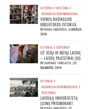
ISTORIJA
/
KULTŪRA
/
REDAKCIJA REKOMENDUOJA
VIENOS RADIKALIOS
BIBLIOTEKOS ISTORIJA
BY
ROKAS LINKEVIČIUS
6 BIRŽELIO,
/
2026
ISTORIJA
/
UŽSIENYJE
UŽ JŪSŲ IR MŪSŲ LAISVĘ
– LAISVĘ PALESTINAI (III)
BY
LAURYNAS TOMELAITIS
22
/
BALANDŽIO, 2024
ISTORIJA
/
REDAKCIJA REKOMENDUOJA
/
ŠVIETIMAS
LAISVĄJĮ UNIVERSITETĄ
(LUNI) PRISIMENANT
BY
ROKAS LINKEVIČIUS
12
/