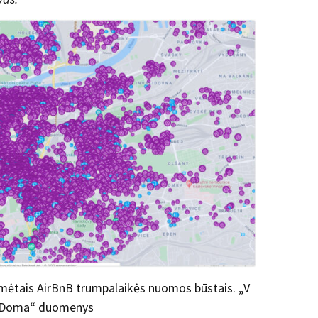
mėtais AirBnB trumpalaikės nuomos būstais. „V
 Doma“ duomenys