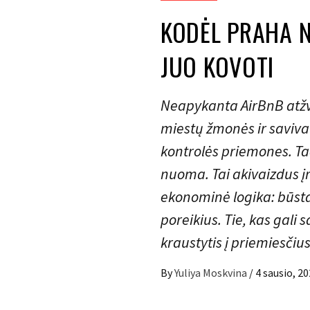
KODĖL PRAHA N
JUO KOVOTI
Neapykanta AirBnB atžvi
miestų žmonės ir saviv
kontrolės priemones. Ta
nuoma. Tai akivaizdus įr
ekonominė logika: būstas
poreikius. Tie, kas gali sa
kraustytis į priemiesčius
By
Yuliya Moskvina
/
4 sausio, 2