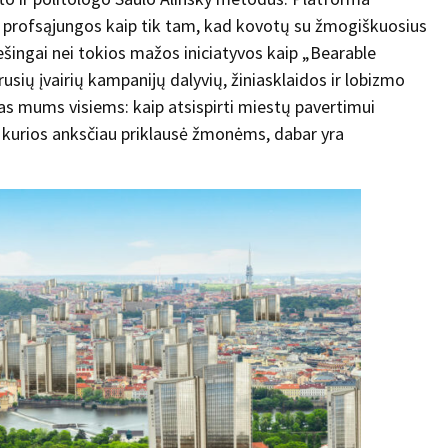
 ir profsąjungos kaip tik tam, kad kovotų su žmogiškuosius
riešingai nei tokios mažos iniciatyvos kaip „Bearable
yrusių įvairių kampanijų dalyvių, žiniasklaidos ir lobizmo
s mums visiems: kaip atsispirti miestų pavertimui
kurios anksčiau priklausė žmonėms, dabar yra