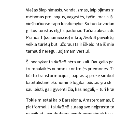
Viešas šlapinimasis, vandalizmas, laipiojimas s
mėtymas pro langus, vagystės, tyčiojimasis iš
viešbučiuose tapo kasdienybe. Su tuo kovodami, v
girtus turistus elgtis padoriai. Tačiau akivai
Prahos 1 (senamiesčio) ir kitų
AirBnB
paveiktų 
veikla turėtų būti uždrausta ir iškeldinta iš mie
tarnauti nereguliuojamam verslui.
Ši neapykanta
AirBnB
nėra unikali. Daugelio p
trumpalaikės nuomos kontrolės priemones. T
būsto transformacijos į paprastą prekę simboli
kapitalistinė ekonominė logika: būstas yra skir
sau leisti, gali gyventi čia, kas negali, – turi kr
Tokie miestai kaip Barselona, Amsterdamas, Berly
platformai. Į tai
AirBnB
sureagavo neįprasta tak
panaikinti, naudodama bendruomenės aktyvist