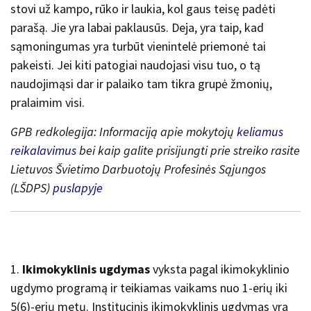
stovi už kampo, rūko ir laukia, kol gaus teisę padėti
parašą. Jie yra labai paklausūs. Deja, yra taip, kad
sąmoningumas yra turbūt vienintelė priemonė tai
pakeisti. Jei kiti patogiai naudojasi visu tuo, o tą
naudojimąsi dar ir palaiko tam tikra grupė žmonių,
pralaimim visi.
GPB redkolegija: Informaciją apie mokytojų
keliamus
reikalavimus
bei kaip galite prisijungti prie streiko rasite
Lietuvos Švietimo Darbuotojų Profesinės Sąjungos
(LŠDPS)
puslapyje
1.
Ikimokyklinis ugdymas
vyksta pagal ikimokyklinio
ugdymo programą ir teikiamas vaikams nuo 1-erių iki
5(6)-erių metų. Institucinis ikimokyklinis ugdymas yra