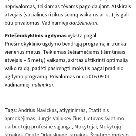
neprivalomas, teikiamas tėvams pageidaujant. Atskirais
atvejais (socialinės rizikos šeimų vaikams ar kt.) jis gali
būti privalomas. Vadinamieji
darželinukai
.
Priešmokyklinis ugdymas
vyksta pagal
Priešmokyklinio ugdymo bendrąją programą ir trunka
vienerius metus. Teikiamas šešiamečiams (išimtiniais
atvejais – 5 metų) vaikams, skirtas užtikrinti optimalią
vaiko raidą, padėti pasirengti mokytis pagal pradinio
ugdymo programą. Privalomas nuo 2016.09.01.
Vadinamieji
nulinukai
.
Tags:
Andrius Navickas
,
atlyginimas
,
Etatitinis
apmokėjimas
,
Jurgis Valiukevičius
,
Lietuvos švietimo
darbuotojų profesinė sąjunga
,
Mokytojai
,
Mokytojų
streikas
,
Onutė Orlauskienė
,
streikas
,
Švietimo mokslo