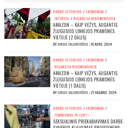
DARBO ISTORIJOS
/
EKONOMIKA
/
INTERVIU
/
REDAKCIJA REKOMENDUOJA
AMAZON – KAIP VĖŽYS, AUGANTIS
ŽLUGUSIOS LENKIJOS PRAMONĖS
VIETOJE (2 DALIS)
BY
JURGIS VALIUKEVIČIUS
10 KOVO, 2024
/
DARBO ISTORIJOS
/
EKONOMIKA
/
REDAKCIJA REKOMENDUOJA
AMAZON – KAIP VĖŽYS, AUGANTIS
ŽLUGUSIOS LENKIJOS PRAMONĖS
VIETOJE (1 DALIS)
BY
JURGIS VALIUKEVIČIUS
21 VASARIO, 2024
/
DARBO ISTORIJOS
/
EKONOMIKA
/
FEMINIZMAS IR LGBT+
SEKSUALINIS PRIEKABIAVIMAS DARBE:
SVARBUS KLAUSIMAS PROFESINĖMS