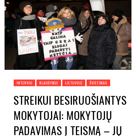
INTERVIU
KLAUSYMUI
LIETUVOJE
ŠVIETIMAS
STREIKUI BESIRUOŠIANTYS
MOKYTOJAI: MOKYTOJŲ
PADAVIMAS Į TEISMĄ – JŲ