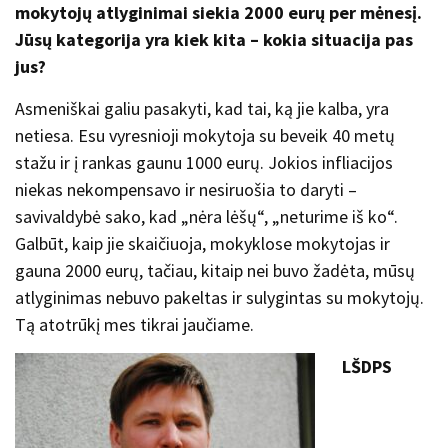
mokytojų atlyginimai siekia 2000 eurų per mėnesį.
Jūsų kategorija yra kiek kita – kokia situacija pas
jus?
Asmeniškai galiu pasakyti, kad tai, ką jie kalba, yra
netiesa. Esu vyresnioji mokytoja su beveik 40 metų
stažu ir į rankas gaunu 1000 eurų. Jokios infliacijos
niekas nekompensavo ir nesiruošia to daryti –
savivaldybė sako, kad „nėra lėšų“, „neturime iš ko“.
Galbūt, kaip jie skaičiuoja, mokyklose mokytojas ir
gauna 2000 eurų, tačiau, kitaip nei buvo žadėta, mūsų
atlyginimas nebuvo pakeltas ir sulygintas su mokytojų.
Tą atotrūkį mes tikrai jaučiame.
LŠDPS