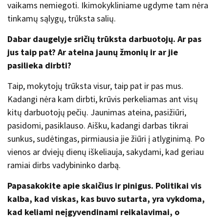
vaikams nemiegoti. Ikimokykliniame ugdyme tam nėra
tinkamų sąlygų, trūksta salių.
Dabar daugelyje sričių trūksta darbuotojų. Ar pas
jus taip pat? Ar ateina jaunų žmonių ir ar jie
pasilieka dirbti?
Taip, mokytojų trūksta visur, taip pat ir pas mus.
Kadangi nėra kam dirbti, krūvis perkeliamas ant visų
kitų darbuotojų pečių. Jaunimas ateina, pasižiūri,
pasidomi, pasiklauso. Aišku, kadangi darbas tikrai
sunkus, sudėtingas, pirmiausia jie žiūri į atlyginimą. Po
vienos ar dviejų dienų iškeliauja, sakydami, kad geriau
ramiai dirbs vadybininko darbą.
Papasakokite apie skaičius ir pinigus. Politikai vis
kalba, kad viskas, kas buvo sutarta, yra vykdoma,
kad keliami neįgyvendinami reikalavimai, o