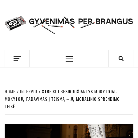
Skip
to
content
GYVENIMAS PER
BRANGUS
Primary
Menu
HOME
INTERVIU
STREIKUI BESIRUOŠIANTYS MOKYTOJAI:
MOKYTOJŲ PADAVIMAS Į TEISMĄ – JŲ MORALINIO SPRENDIMO
TEISĖ.