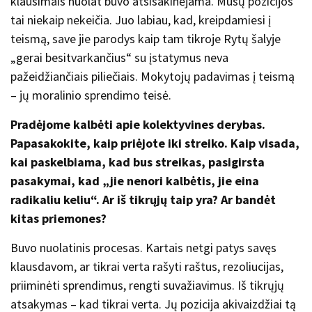
klausimais nuolat buvo atsisakinėjama. Mūsų pozicijos
tai niekaip nekeičia. Juo labiau, kad, kreipdamiesi į
teismą, save jie parodys kaip tam tikroje Rytų šalyje
„gerai besitvarkančius“ su įstatymus neva
pažeidžiančiais piliečiais. Mokytojų padavimas į teismą
– jų moralinio sprendimo teisė.
Pradėjome kalbėti apie kolektyvines derybas.
Papasakokite, kaip priėjote iki streiko. Kaip visada,
kai paskelbiama, kad bus streikas, pasigirsta
pasakymai, kad
„
jie nenori kalbėtis, jie eina
radikaliu keliu“. Ar iš tikrųjų taip yra? Ar bandėt
kitas priemones?
Buvo nuolatinis procesas. Kartais netgi patys savęs
klausdavom, ar tikrai verta rašyti raštus, rezoliucijas,
priiminėti sprendimus, rengti suvažiavimus. Iš tikrųjų
atsakymas – kad tikrai verta. Jų pozicija akivaizdžiai tą