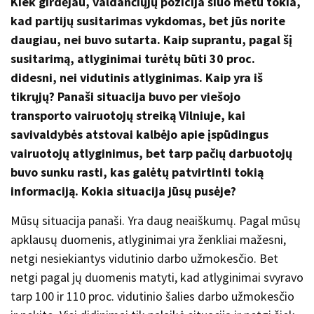
Kiek girdėjau, valdančiųjų pozicija šiuo metu tokia,
kad partijų susitarimas vykdomas, bet jūs norite
daugiau, nei buvo sutarta. Kaip suprantu, pagal šį
susitarimą, atlyginimai turėtų būti 30 proc.
didesni, nei vidutinis atlyginimas. Kaip yra iš
tikrųjų? Panaši situacija buvo per viešojo
transporto vairuotojų streiką Vilniuje, kai
savivaldybės atstovai kalbėjo apie įspūdingus
vairuotojų atlyginimus, bet tarp pačių darbuotojų
buvo sunku rasti, kas galėtų patvirtinti tokią
informaciją. Kokia situacija jūsų pusėje?
Mūsų situacija panaši. Yra daug neaiškumų. Pagal mūsų
apklausų duomenis, atlyginimai yra ženkliai mažesni,
netgi nesiekiantys vidutinio darbo užmokesčio. Bet
netgi pagal jų duomenis matyti, kad atlyginimai svyravo
tarp 100 ir 110 proc. vidutinio šalies darbo užmokesčio