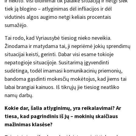
ir nekito. Visi didinimai tik palaikė situaciją ir netgi šiek
tiek ją blogino – atlyginimas dėl infliacijos ir dėl
vidutinės algos augimo netgi keliais procentais
sumažėjo.
Tai rodo, kad Vyriausybė tiesiog nieko neveikia.
Žinodama ir matydama tai, ji nepriėmė jokių sprendimų
situacijai keisti, gerinti. Dabar visi esame tokioje
nepatogioje situacijoje. Susitarimą įgyvendinti
sudėtinga, todėl imamasi komunikacinių priemonių,
bandoma gąsdinti mokesčių mokėtojus, kad jiems tai
labai brangiai kainuos. Iš tikrųjų jie tiesiog neatliko
namų darbų.
Kokie dar, šalia atlyginimų, yra reikalavimai? Ar
tiesa, kad pagrindinis iš jų – mokinių skaičiaus
mažinimas klasėse?