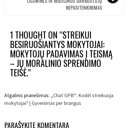
LIGONINĖS IR MEDICINOS DARBUOTOJŲ
NEPASITENKINIMAS
1 THOUGHT ON “
STREIKUI
BESIRUOŠIANTYS MOKYTOJAI:
MOKYTOJŲ PADAVIMAS Į TEISMĄ
– JŲ MORALINIO SPRENDIMO
TEISĖ.
”
Atgalinis pranešimas:
„Chat GPB“: Kodėl streikuoja
mokytojai? | Gyvenimas per brangus
PARAŠYKITE KOMENTARĄ