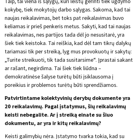
Taip, tai viena iš sąlygų, kuri leistų gerinti tiek ugdymo
kokybę, tiek mokytojų darbo sąlygas. Sakoma, kad tai
naujas reikalavimas, bet toks pat reikalavimas buvo
keliamas ir prieš penkeris metus. Sakyti, kad tai naujas
reikalavimas, nes partijos tada dėl jo nesusitarė, yra
šiek tiek keistoka. Tai reiškia, kad dėl tam tikrų dalykų
tariamasi tik per streiką, lyg mus provokuotų ir sakytų:
„Turite streikuoti, tik tada susitarsime“. Įprastai sakant
ar rašant, negirdima. Tai šiek tiek liūdna –
demokratinėse šalyse turėtų būti įsiklausoma į
poreikius ir problemos turėtų būti sprendžiamos.
Patvirtintame kolektyvinių derybų dokumente yra
20 reikalavimų. Pagal įstatymus, šių reikalavimų
keisti nebegalite. Ar į streiką einate su šiuo
dokumentu, ar yra ir kitų reikalavimų?
Keisti galimybių nėra. Įstatymo tvarka tokia, kad su