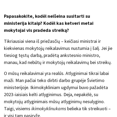
Papasakokite, kodėl neišeina susitarti su
ministerija kitaip? Kodėl kas ketveri metai
mokytojai vis pradeda streiką?
Tikriausiai viena iš priežasčių – keičiasi ministrai ir
kiekvienas mokytojų reikalavimus nustumia į šalį. Jei jie
tiesiog tęstų darbą, pradėtą ankstesnio ministro,
manau, kad nebūtų ir mokytojų reikalavimų bei streikų.
O mūsų reikalavimai yra realūs. Atlyginimai tikrai labai
maži. Man pačiai teko dirbti darbo grupėje Švietimo
ministerijoje. Ikimokykliniam ugdymui buvo pažadėta
2023-iaisiais kelti atlyginimus. Deja, nepakėlė, su
mokytojų atlyginimais mūsų atlyginimų nesulygino.
Taigi, visiems
ikimokyklinukams
belieka tik streikuoti –
ir visi tam pasiryžę.