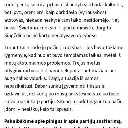
rodo: per tą laikotarpį buvo išbandyti visi būdai kalbėtis,
bet, pvz., premjerė, kaip darbdavio (Vyriausybės)
atstovas, niekada neskyrė tam laiko, nesidomėjo. Net
buvusi Švietimo, mokslo ir sporto ministrė Jurgita
Šiugždinienė nė karto nedalyvavo derybose.
Turbūt tai ir rodo jų požiūrį į derybas – jos buvo tokiame
lygmenyje, kad nuolat buvo tempiamas laikas, metai iš
metų atstumiamos problemos. Trejus metus
atlyginimai buvo didinami tiek pat ar net mažiau, nei
augo šalies vidurkis. Taigi, situacija iš esmės
nepasikeitusi. Dabar sunku įgyvendinti tikslus ir
uždavinius, dėl kurių po mūsų ankstesnio streiko buvo
sutarimas ir tarp partijų. Situacija sudėtinga ir tuo pačiu
įdomi – neaišku, kaip tai spręsis.
Pakalbėkime apie pinigus ir apie partijų susitarimą.