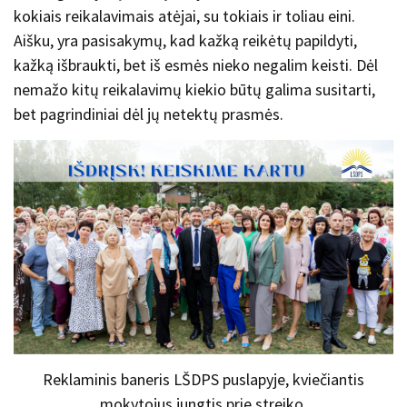
kokiais reikalavimais atėjai, su tokiais ir toliau eini.
Aišku, yra pasisakymų, kad kažką reikėtų papildyti,
kažką išbraukti, bet iš esmės nieko negalim keisti. Dėl
nemažo kitų reikalavimų kiekio būtų galima susitarti,
bet pagrindiniai dėl jų netektų prasmės.
Reklaminis baneris LŠDPS puslapyje, kviečiantis
mokytojus jungtis prie streiko.