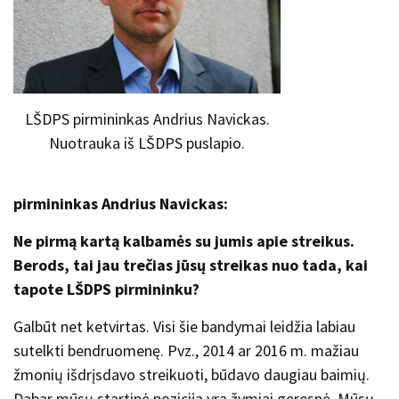
LŠDPS pirmininkas Andrius Navickas.
Nuotrauka iš LŠDPS puslapio.
pirmininkas Andrius Navickas:
Ne pirmą kartą kalbamės su jumis apie streikus.
Berods, tai jau trečias jūsų streikas nuo tada, kai
tapote LŠDPS pirmininku?
Galbūt net ketvirtas. Visi šie bandymai leidžia labiau
sutelkti bendruomenę. Pvz., 2014 ar 2016 m. mažiau
žmonių išdrįsdavo streikuoti, būdavo daugiau baimių.
Dabar mūsų startinė pozicija yra žymiai geresnė. Mūsų