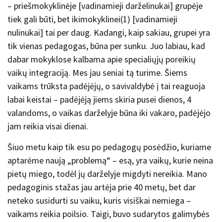
– priešmokyklinėje [vadinamieji darželinukai] grupėje
tiek gali būti, bet ikimokyklinei(1) [vadinamieji
nulinukai] tai per daug. Kadangi, kaip sakiau, grupei yra
tik vienas pedagogas, būna per sunku. Juo labiau, kad
dabar mokyklose kalbama apie specialiųjų poreikių
vaikų integraciją. Mes jau seniai tą turime. Šiems
vaikams trūksta padėjėjų, o savivaldybė į tai reaguoja
labai keistai – padėjėją jiems skiria pusei dienos, 4
valandoms, o vaikas darželyje būna iki vakaro, padėjėjo
jam reikia visai dienai.
Šiuo metu kaip tik esu po pedagogų posėdžio, kuriame
aptarėme naują „problemą“ – esą, yra vaikų, kurie neina
pietų miego, todėl jų darželyje migdyti nereikia. Mano
pedagoginis stažas jau artėja prie 40 metų, bet dar
neteko susidurti su vaiku, kuris visiškai nemiega –
vaikams reikia poilsio. Taigi, buvo sudarytos galimybės