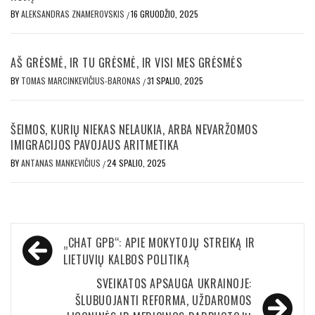
BY
ALEKSANDRAS ZNAMEROVSKIS
16 GRUODŽIO, 2025
/
AŠ GRĖSMĖ, IR TU GRĖSMĖ, IR VISI MES GRĖSMĖS
BY
TOMAS MARCINKEVIČIUS-BARONAS
31 SPALIO, 2025
/
ŠEIMOS, KURIŲ NIEKAS NELAUKIA, ARBA NEVARŽOMOS
IMIGRACIJOS PAVOJAUS ARITMETIKA
BY
ANTANAS MANKEVIČIUS
24 SPALIO, 2025
/
Navigacija
„CHAT GPB“: APIE MOKYTOJŲ STREIKĄ IR
tarp
LIETUVIŲ KALBOS POLITIKĄ
įrašų
SVEIKATOS APSAUGA UKRAINOJE:
ŠLUBUOJANTI REFORMA, UŽDAROMOS