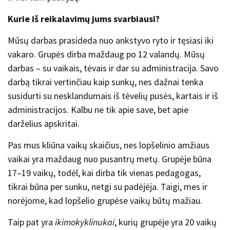
Kurie iš reikalavimų jums svarbiausi?
Mūsų darbas prasideda nuo ankstyvo ryto ir tęsiasi iki
vakaro. Grupės dirba maždaug po 12 valandų. Mūsų
darbas – su vaikais, tėvais ir dar su administracija. Savo
darbą tikrai vertinčiau kaip sunkų, nes dažnai tenka
susidurti su nesklandumais iš tėvelių pusės, kartais ir iš
administracijos. Kalbu ne tik apie save, bet apie
darželius apskritai.
Pas mus kliūna vaikų skaičius, nes lopšelinio amžiaus
vaikai yra maždaug nuo pusantrų metų. Grupėje būna
17–19 vaikų, todėl, kai dirba tik vienas pedagogas,
tikrai būna per sunku, netgi su padėjėja. Taigi, mes ir
norėjome, kad lopšelio grupėse vaikų būtų mažiau.
Taip pat yra
ikimokyklinukai
, kurių grupėje yra 20 vaikų