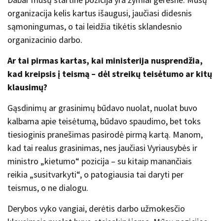
organizacija kelis kartus išaugusi, jaučiasi didesnis
sąmoningumas, o tai leidžia tikėtis sklandesnio
organizacinio darbo.
Ar tai pirmas kartas, kai ministerija nusprendžia,
kad kreipsis į teismą
– dėl streikų teisėtumo ar kitų
klausimų?
Gąsdinimų ar grasinimų būdavo nuolat, nuolat buvo
kalbama apie teisėtumą, būdavo spaudimo, bet toks
tiesioginis pranešimas pasirodė pirmą kartą. Manom,
kad tai realus grasinimas, nes jaučiasi Vyriausybės ir
ministro „kietumo“ pozicija – su kitaip manančiais
reikia „susitvarkyti“, o patogiausia tai daryti per
teismus, o ne dialogu.
Derybos vyko vangiai, derėtis darbo užmokesčio