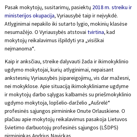
Pasak mokytojų, susitarimų, pasiektų
2018 m. streiku ir
ministerijos okupacija
, Vyriausybė taip ir neįvykdė.
Atlyginimai nepakilo iki sutarto lygio, mokinių klasėse
nesumažėjo. O Vyriausybės atstovai
tvirtina
, kad
mokytojų reikalavimus išpildyti yra „visiškai
neįmanoma“
.
Kaip ir anksčiau, streike dalyvauti žada ir ikimokyklinio
ugdymo mokytojai, kurių atlyginimai, nepaisant
ankstesnių Vyriausybės įsipareigojimų, vis dar mažesni,
nei mokyklose. Apie situaciją ikimokykliniame ugdyme
ir mokytojų darbo sąlygas kalbamės su priešmokyklinio
ugdymo mokytoja, lopšelio-darželio „Aušrelė“
profesinės sąjungos pirmininke Onute Orlauskiene. O
plačiau apie mokytojų reikalavimus pasakoja Lietuvos
švietimo darbuotojų profesinės sąjungos (LŠDPS)
pirmininkas Andrius Navickas.