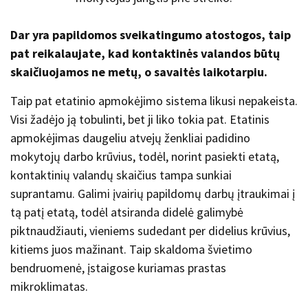
Dar yra papildomos sveikatingumo atostogos, taip
pat reikalaujate, kad kontaktinės valandos būtų
skaičiuojamos ne metų, o savaitės laikotarpiu.
Taip pat etatinio apmokėjimo sistema likusi nepakeista.
Visi žadėjo ją tobulinti, bet ji liko tokia pat. Etatinis
apmokėjimas daugeliu atvejų ženkliai padidino
mokytojų darbo krūvius, todėl, norint pasiekti etatą,
kontaktinių valandų skaičius tampa sunkiai
suprantamu. Galimi įvairių papildomų darbų įtraukimai į
tą patį etatą, todėl atsiranda didelė galimybė
piktnaudžiauti, vieniems sudedant per didelius krūvius,
kitiems juos mažinant. Taip skaldoma švietimo
bendruomenė, įstaigose kuriamas prastas
mikroklimatas.