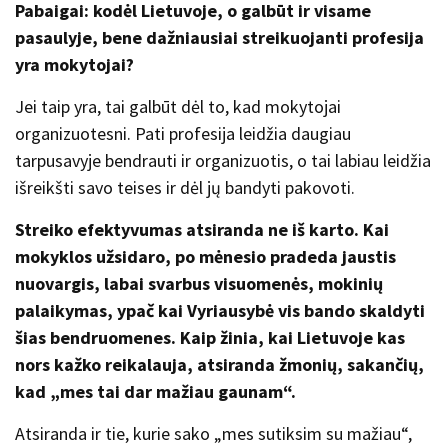
Pabaigai: kodėl Lietuvoje, o galbūt ir visame
pasaulyje, bene dažniausiai streikuojanti profesija
yra mokytojai?
Jei taip yra, tai galbūt dėl to, kad mokytojai
organizuotesni. Pati profesija leidžia daugiau
tarpusavyje bendrauti ir organizuotis, o tai labiau leidžia
išreikšti savo teises ir dėl jų bandyti pakovoti.
Streiko efektyvumas atsiranda ne iš karto. Kai
mokyklos užsidaro, po mėnesio pradeda jaustis
nuovargis, labai svarbus visuomenės, mokinių
palaikymas, ypač kai Vyriausybė vis bando skaldyti
šias bendruomenes. Kaip žinia, kai Lietuvoje kas
nors kažko reikalauja, atsiranda žmonių, sakančių,
kad
„
mes tai dar mažiau gaunam
“
.
Atsiranda ir tie, kurie sako „mes sutiksim su mažiau“,