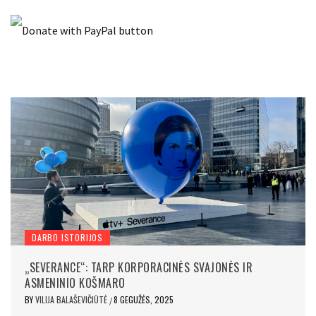
DARBO ISTORIJOS
„SEVERANCE“: TARP KORPORACINĖS SVAJONĖS IR
ASMENINIO KOŠMARO
BY
VILIJA BALAŠEVIČIŪTĖ
8 GEGUŽĖS, 2025
/