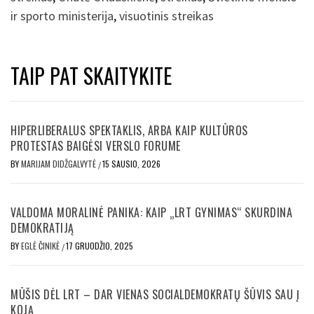
ir sporto ministerija
,
visuotinis streikas
TAIP PAT SKAITYKITE
HIPERLIBERALUS SPEKTAKLIS, ARBA KAIP KULTŪROS
PROTESTAS BAIGĖSI VERSLO FORUME
BY
MARIJAM DIDŽGALVYTĖ
15 SAUSIO, 2026
/
VALDOMA MORALINĖ PANIKA: KAIP „LRT GYNIMAS“ SKURDINA
DEMOKRATIJĄ
BY
EGLĖ ČINIKĖ
17 GRUODŽIO, 2025
/
MŪŠIS DĖL LRT – DAR VIENAS SOCIALDEMOKRATŲ ŠŪVIS SAU Į
KOJĄ