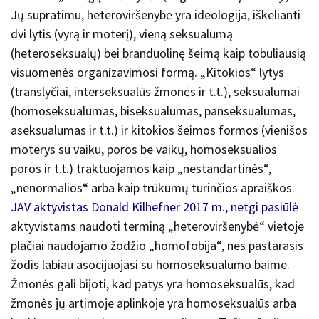
Jų supratimu, heteroviršenybė yra ideologija, iškelianti
dvi lytis (vyrą ir moterį), vieną seksualumą
(heteroseksualų) bei branduolinę šeimą kaip tobuliausią
visuomenės organizavimosi formą. „Kitokios“ lytys
(translyčiai, interseksualūs žmonės ir t.t.), seksualumai
(homoseksualumas, biseksualumas, panseksualumas,
aseksualumas ir t.t.) ir kitokios šeimos formos (vienišos
moterys su vaiku, poros be vaikų, homoseksualios
poros ir t.t.) traktuojamos kaip „nestandartinės“,
„nenormalios“ arba kaip trūkumų turinčios apraiškos.
JAV aktyvistas Donald Kilhefner 2017 m., netgi pasiūlė
aktyvistams naudoti terminą „heteroviršenybė“ vietoje
plačiai naudojamo žodžio „homofobija“, nes pastarasis
žodis labiau asocijuojasi su homoseksualumo baime.
Žmonės gali bijoti, kad patys yra homoseksualūs, kad
žmonės jų artimoje aplinkoje yra homoseksualūs arba