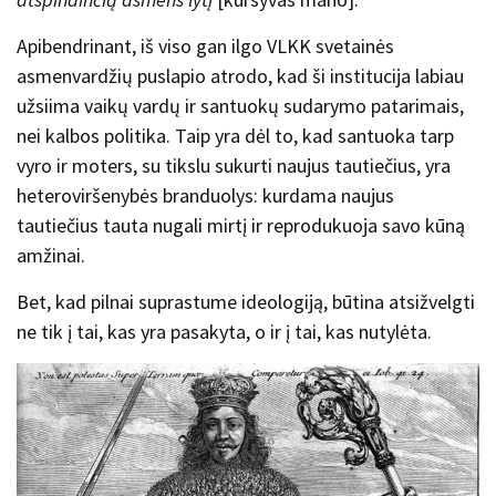
Apibendrinant, iš viso gan ilgo VLKK svetainės
asmenvardžių puslapio atrodo, kad ši institucija labiau
užsiima vaikų vardų ir santuokų sudarymo patarimais,
nei kalbos politika. Taip yra dėl to, kad santuoka tarp
vyro ir moters, su tikslu sukurti naujus tautiečius, yra
heteroviršenybės branduolys: kurdama naujus
tautiečius tauta nugali mirtį ir reprodukuoja savo kūną
amžinai.
Bet, kad pilnai suprastume ideologiją, būtina atsižvelgti
ne tik į tai, kas yra pasakyta, o ir į tai, kas nutylėta.