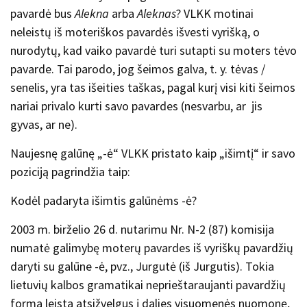
pavardė bus
Alekna
arba
Aleknas
? VLKK motinai
neleistų iš moteriškos pavardės išvesti vyrišką, o
nurodytų, kad vaiko pavardė turi sutapti su moters tėvo
pavarde. Tai parodo, jog šeimos galva, t. y. tėvas /
senelis, yra tas išeities taškas, pagal kurį visi kiti šeimos
nariai privalo kurti savo pavardes (nesvarbu, ar jis
gyvas, ar ne).
Naujesnę galūnę „-ė“ VLKK pristato kaip „išimtį“ ir savo
poziciją pagrindžia taip:
Kodėl padaryta išimtis galūnėms -ė?
2003 m. birželio 26 d. nutarimu Nr. N-2 (87) komisija
numatė galimybę moterų pavardes iš vyriškų pavardžių
daryti su galūne -ė, pvz., Jurgutė (iš Jurgutis). Tokia
lietuvių kalbos gramatikai neprieštaraujanti pavardžių
forma leista atsižvelgus į dalies visuomenės nuomonę,