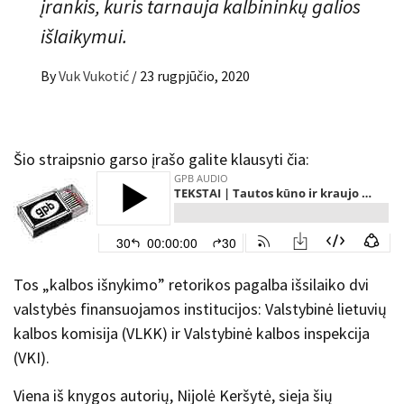
įrankis, kuris tarnauja kalbininkų galios
išlaikymui.
By
Vuk Vukotić
/
23 rugpjūčio, 2020
Šio straipsnio garso įrašo galite klausyti čia:
Tos „kalbos išnykimo” retorikos pagalba išsilaiko dvi
valstybės finansuojamos institucijos: Valstybinė lietuvių
kalbos komisija (VLKK) ir Valstybinė kalbos inspekcija
(VKI).
Viena iš knygos autorių, Nijolė Keršytė, sieja šių