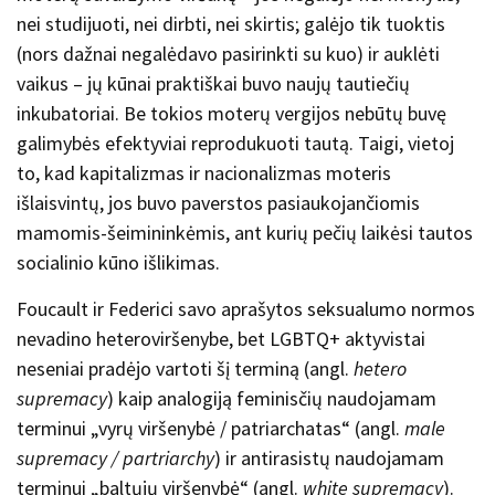
nei studijuoti, nei dirbti, nei skirtis; galėjo tik tuoktis
(nors dažnai negalėdavo pasirinkti su kuo) ir auklėti
vaikus – jų kūnai praktiškai buvo naujų tautiečių
inkubatoriai. Be tokios moterų vergijos nebūtų buvę
galimybės efektyviai reprodukuoti tautą. Taigi, vietoj
to, kad kapitalizmas ir nacionalizmas moteris
išlaisvintų, jos buvo paverstos pasiaukojančiomis
mamomis-šeimininkėmis, ant kurių pečių laikėsi tautos
socialinio kūno išlikimas.
Foucault ir Federici savo aprašytos seksualumo normos
nevadino heteroviršenybe, bet LGBTQ+ aktyvistai
neseniai pradėjo vartoti šį terminą (angl.
hetero
supremacy
) kaip analogiją feminisčių naudojamam
terminui „vyrų viršenybė / patriarchatas“ (angl.
male
supremacy / partriarchy
) ir antirasistų naudojamam
terminui „baltųjų viršenybė“ (angl.
white supremacy
).