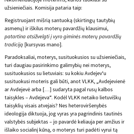
užsieniečiais. Komisija pataria taip:
Registruojant mišrią santuoką (skirtingų tautybių
asmenų) ir iškilus moterų pavardžių klausimui,
patartina atsižvelgti į vyro giminės moterų pavardžių
tradiciją
[kursyvas mano].
Paradoksaliai, moterys, susituokusios su užsieniečiais,
turi daugiau pasirinkimo galimybių nei moterys,
susituokusios su lietuviais: su kokiu Avdejev‘u
susituokusi moteris gali būti, anot VLKK, „Avdejevienė
ar Avdejevė arba […] sudaryta pagal rusų kalbos
taisykles – Avdejeva“. Kodėl VLKK netaiko lietuviškų
taisyklių visais atvejais? Nes heteroviršenybės
ideologija diktuoja, jog vyras yra pagrindinis tautinės
valstybės subjektas – jo pavardė keliauja per amžius ir
išlaiko socialinį kūną, o moterys turi padėti vyrui tą