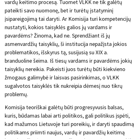
vardų keitimo procesą. Tuomet VLKK ne tik galėtų
pateikti savo nuomonę, bet ir turėtų įstatyminį
įsipareigojimą tai daryti. Ar Komisija turi kompetencijų
nustatyti, kokios taisyklės galios jų vardams ir
pavardėms? Žinoma, kad ne. Sprendžiant iš jų
asmenvardžių taisyklių, ši institucija nepažįsta jokios
problematikos, išskyrus tą, susijusią su XIX a.
branduoline šeima. Iš tiesų vardams ir pavardėms jokių
taisyklių nereikia. Pakeisti juos turėtų būti kiekvieno
žmogaus galimybė ir laisvas pasirinkimas, o VLKK
sugalvotos taisyklės tik nukreipia dėmesį nuo tikrų
problemų.
Komisija teoriškai galėtų būti progresyvusis balsas,
kuris, būdamas labai arti politikos, gali politikus įspėti,
kad mažumos Lietuvoje turi poreikių, ir daryti spaudimą
politikams priimti naujus, vardų ir pavardžių keitimą