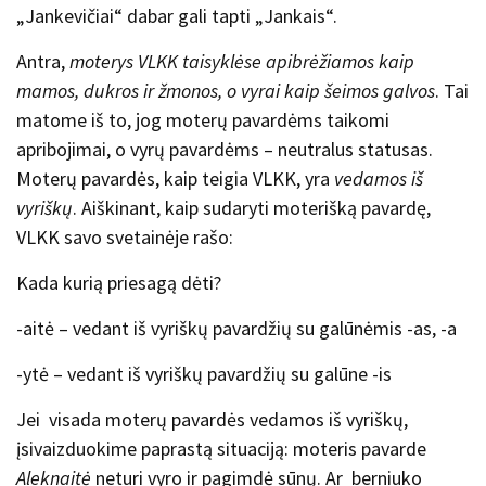
„Jankevičiai“ dabar gali tapti „Jankais“.
Antra,
moterys VLKK taisyklėse apibrėžiamos kaip
mamos, dukros ir žmonos, o vyrai kaip šeimos galvos
. Tai
matome iš to, jog moterų pavardėms taikomi
apribojimai, o vyrų pavardėms – neutralus statusas.
Moterų pavardės, kaip teigia VLKK, yra
vedamos iš
vyriškų
. Aiškinant, kaip sudaryti moterišką pavardę,
VLKK savo svetainėje rašo:
Kada kurią priesagą dėti?
-aitė – vedant iš vyriškų pavardžių su galūnėmis -as, -a
-ytė – vedant iš vyriškų
pavardžių su galūne -is
Jei visada moterų pavardės vedamos iš vyriškų,
įsivaizduokime paprastą situaciją: moteris pavarde
Aleknaitė
neturi vyro ir pagimdė sūnų. Ar berniuko