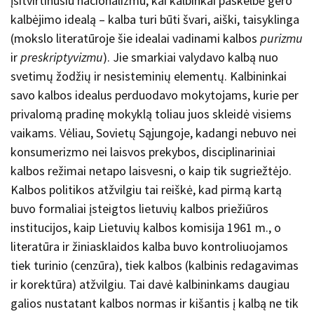
įsitvirtinusiu nacionalizmu, kai kalbinkai paskelbė gero
kalbėjimo idealą – kalba turi būti švari, aiški, taisyklinga
(mokslo literatūroje šie idealai vadinami kalbos
purizmu
ir
preskriptyvizmu
). Jie smarkiai valydavo kalbą nuo
svetimų žodžių ir nesisteminių elementų. Kalbininkai
savo kalbos idealus perduodavo mokytojams, kurie per
privalomą pradinę mokyklą toliau juos skleidė visiems
vaikams. Vėliau, Sovietų Sąjungoje, kadangi nebuvo nei
konsumerizmo nei laisvos prekybos, disciplinariniai
kalbos režimai netapo laisvesni, o kaip tik sugriežtėjo.
Kalbos politikos atžvilgiu tai reiškė, kad pirmą kartą
buvo formaliai įsteigtos lietuvių kalbos priežiūros
institucijos, kaip Lietuvių kalbos komisija 1961 m., o
literatūra ir žiniasklaidos kalba buvo kontroliuojamos
tiek turinio (cenzūra), tiek kalbos (kalbinis redagavimas
ir korektūra) atžvilgiu. Tai davė kalbininkams daugiau
galios nustatant kalbos normas ir kišantis į kalbą ne tik