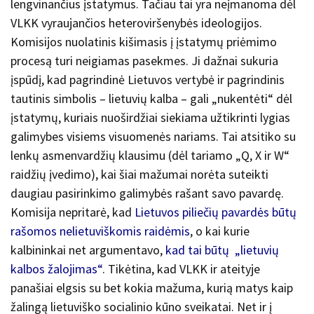
lengvinančius įstatymus. Tačiau tai yra neįmanoma dėl
VLKK vyraujančios heteroviršenybės ideologijos.
Komisijos nuolatinis kišimasis į įstatymų priėmimo
procesą turi neigiamas pasekmes. Ji dažnai sukuria
įspūdį, kad pagrindinė Lietuvos vertybė ir pagrindinis
tautinis simbolis – lietuvių kalba – gali „nukentėti“ dėl
įstatymų, kuriais nuoširdžiai siekiama užtikrinti lygias
galimybes visiems visuomenės nariams. Tai atsitiko su
lenkų asmenvardžių klausimu (dėl tariamo „Q, X ir W“
raidžių įvedimo), kai šiai mažumai norėta suteikti
daugiau pasirinkimo galimybės rašant savo pavardę.
Komisija nepritarė, kad
Lietuvos piliečių pavardės būtų
rašomos nelietuviškomis raidėmis
, o kai kurie
kalbininkai net argumentavo,
kad tai būtų „lietuvių
kalbos žalojimas“
. Tikėtina, kad VLKK ir ateityje
panašiai elgsis su bet kokia mažuma, kurią matys kaip
žalingą lietuviško socialinio kūno sveikatai. Net ir į