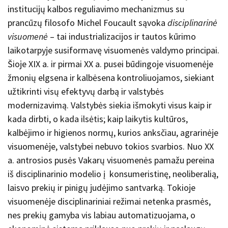
institucijų kalbos reguliavimo mechanizmus su
prancūzų filosofo Michel Foucault sąvoka
disciplinarinė
visuomenė
– tai industrializacijos ir tautos kūrimo
laikotarpyje susiformavę visuomenės valdymo principai.
Šioje XIX a. ir pirmai XX a. pusei būdingoje visuomenėje
žmonių elgsena ir kalbėsena kontroliuojamos, siekiant
užtikrinti visų efektyvų darbą ir valstybės
modernizavimą. Valstybės siekia išmokyti visus kaip ir
kada dirbti, o kada ilsėtis; kaip laikytis kultūros,
kalbėjimo ir higienos normų, kurios anksčiau, agrarinėje
visuomenėje, valstybei nebuvo tokios svarbios. Nuo XX
a. antrosios pusės Vakarų visuomenės pamažu pereina
iš disciplinarinio modelio į konsumeristinę, neoliberalią,
laisvo prekių ir pinigų judėjimo santvarką. Tokioje
visuomenėje disciplinariniai režimai netenka prasmės,
nes prekių gamyba vis labiau automatizuojama, o