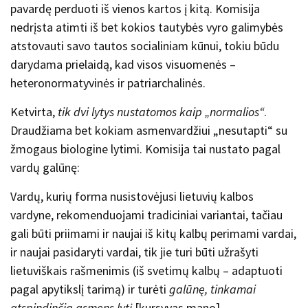
pavardę perduoti iš vienos kartos į kitą. Komisija
nedrįsta atimti iš bet kokios tautybės vyro galimybės
atstovauti savo tautos socialiniam kūnui, tokiu būdu
darydama prielaidą, kad visos visuomenės –
heteronormatyvinės ir patriarchalinės.
Ketvirta,
tik dvi lytys nustatomos kaip „normalios“
.
Draudžiama bet kokiam asmenvardžiui „nesutapti“ su
žmogaus biologine lytimi. Komisija tai nustato pagal
vardų galūnę:
Vardų, kurių forma nusistovėjusi lietuvių kalbos
vardyne, rekomenduojami tradiciniai variantai, tačiau
gali būti priimami ir naujai iš kitų kalbų perimami vardai,
ir naujai pasidaryti vardai, tik jie turi būti užrašyti
lietuviškais rašmenimis (iš svetimų kalbų – adaptuoti
pagal apytikslį tarimą) ir turėti
galūnę,
tinkamai
atspindinčią asmens lytį
[kursyvas mano].