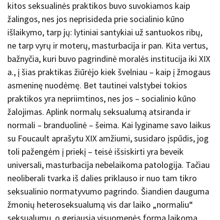
kitos seksualinės praktikos buvo suvokiamos kaip
žalingos, nes jos neprisideda prie socialinio kūno
išlaikymo, tarp jų: lytiniai santykiai už santuokos ribų,
ne tarp vyrų ir moterų, masturbacija ir pan. Kita vertus,
bažnyčia, kuri buvo pagrindinė moralės institucija iki XIX
a., į šias praktikas žiūrėjo kiek švelniau – kaip į žmogaus
asmeninę nuodėmę. Bet tautinei valstybei tokios
praktikos yra nepriimtinos, nes jos – socialinio kūno
žalojimas. Aplink normalų seksualumą atsiranda ir
normali – branduolinė – šeima. Kai lyginame savo laikus
su Foucault aprašytu XIX amžiumi, susidaro įspūdis, jog
toli pažengėm į priekį – teisė išsiskirti yra beveik
universali, masturbacija nebelaikoma patologija. Tačiau
neoliberali tvarka iš dalies priklauso ir nuo tam tikro
seksualinio normatyvumo pagrindo. Šiandien dauguma
žmonių heteroseksualumą vis dar laiko „normaliu“
seksualumu, o geriausia visuomenės forma laikoma