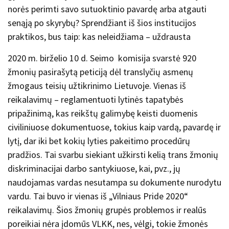
norės perimti savo sutuoktinio pavardę arba atgauti
senąją po skyrybų? Sprendžiant iš šios institucijos
praktikos, bus taip: kas neleidžiama – uždrausta
2020 m. birželio 10 d. Seimo komisija svarstė 920
žmonių pasirašytą peticiją dėl translyčių asmenų
žmogaus teisių užtikrinimo Lietuvoje. Vienas iš
reikalavimų – reglamentuoti lytinės tapatybės
pripažinimą, kas reikštų galimybę keisti duomenis
civiliniuose dokumentuose, tokius kaip vardą, pavardę ir
lytį, dar iki bet kokių lyties pakeitimo procedūrų
pradžios. Tai svarbu siekiant užkirsti kelią trans žmonių
diskriminacijai darbo santykiuose, kai, pvz., jų
naudojamas vardas nesutampa su dokumente nurodytu
vardu. Tai buvo ir vienas iš „Vilniaus Pride 2020“
reikalavimų. Šios žmonių grupės problemos ir realūs
poreikiai nėra įdomūs VLKK, nes, vėlgi, tokie žmonės