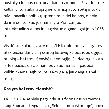
nustatyti kalbos normų ar bausti žmones už tai, kaip jie
kalba. Ji turi labai stiprų neformalų autoritetą ir tokiu
būdu paveika politikų sprendimus dėl kalbos, didele
dalimi dėl to, kad jos nariai yra Prancūzijos
intelektualinis elitas ir ji egzistuoja gana ilgai (nuo 1635
m.).
Vis dėlto, kalbos įstatymai, VLKK dokumentai ir gairės
atskleidžia dar vieną svarbų lietuvių kalbos ideologijos
bruožą – heteroviršenybės ideologiją. Ši ideologija kyla
iš tos pačios disciplinarinės visuomenės ir padeda
kalbininkams legitimuoti savo galią jau daugiau nei 30
metų.
Kas yra heteroviršenybė?
XVIII ir XIX a. etniniu pagrindu susiformavusios tautos,
kaip Foucault teigia savo „Seksualumo istorijoje
“,
buvo