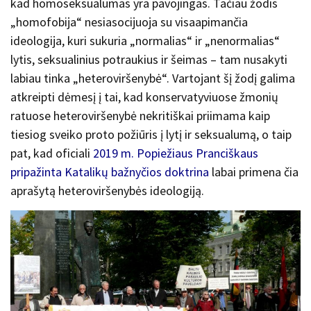
kad homoseksualumas yra pavojingas. Tačiau žodis
„homofobija“ nesiasocijuoja su visaapimančia
ideologija, kuri sukuria „normalias“ ir „nenormalias“
lytis, seksualinius potraukius ir šeimas – tam nusakyti
labiau tinka „heteroviršenybė“. Vartojant šį žodį galima
atkreipti dėmesį į tai, kad konservatyviuose žmonių
ratuose heteroviršenybė nekritiškai priimama kaip
tiesiog sveiko proto požiūris į lytį ir seksualumą, o taip
pat, kad oficiali
2019 m. Popiežiaus Pranciškaus
pripažinta Katalikų bažnyčios doktrina
labai primena čia
aprašytą heteroviršenybės ideologiją.