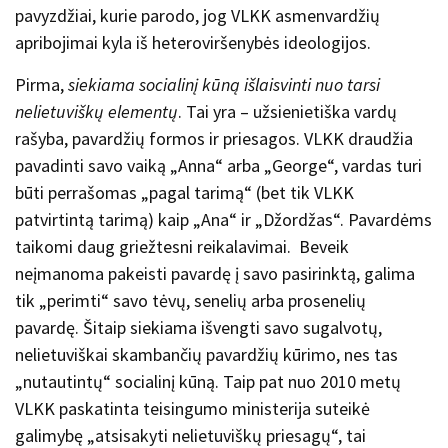
pavyzdžiai, kurie parodo, jog VLKK asmenvardžių
apribojimai kyla iš heteroviršenybės ideologijos.
Pirma,
siekiama socialinį kūną išlaisvinti nuo tarsi
nelietuviškų elementų
. Tai yra – užsienietiška vardų
rašyba, pavardžių formos ir priesagos. VLKK draudžia
pavadinti savo vaiką „Anna“ arba „George“, vardas turi
būti perrašomas „pagal tarimą“ (bet tik VLKK
patvirtintą tarimą) kaip „Ana“ ir „Džordžas“. Pavardėms
taikomi daug griežtesni reikalavimai. Beveik
neįmanoma pakeisti pavardę į savo pasirinktą, galima
tik „perimti“ savo tėvų, senelių arba prosenelių
pavardę. Šitaip siekiama išvengti savo sugalvotų,
nelietuviškai skambančių pavardžių kūrimo, nes tas
„nutautintų“ socialinį kūną. Taip pat nuo 2010 metų
VLKK paskatinta teisingumo ministerija suteikė
galimybę „atsisakyti nelietuviškų priesagų“, tai