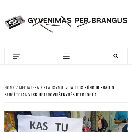
Skip
to
content
GYVENIMAS PER
BRANGUS
Primary
Menu
HOME
MEDIATEKA
KLAUSYMUI
TAUTOS KŪNO IR KRAUJO
SERGĖTOJAI: VLKK HETEROVIRŠENYBĖS IDEOLOGIJA