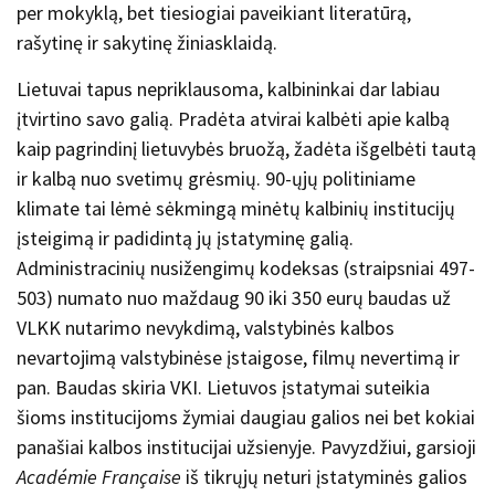
per mokyklą, bet tiesiogiai paveikiant literatūrą,
rašytinę ir sakytinę žiniasklaidą.
Lietuvai tapus nepriklausoma, kalbininkai dar labiau
įtvirtino savo galią. Pradėta atvirai kalbėti apie kalbą
kaip pagrindinį lietuvybės bruožą, žadėta išgelbėti tautą
ir kalbą nuo svetimų grėsmių. 90-ųjų politiniame
klimate tai lėmė sėkmingą minėtų kalbinių institucijų
įsteigimą ir padidintą jų įstatyminę galią.
Administracinių nusižengimų kodeksas (straipsniai 497-
503) numato nuo maždaug 90 iki 350 eurų baudas už
VLKK nutarimo nevykdimą, valstybinės kalbos
nevartojimą valstybinėse įstaigose, filmų nevertimą ir
pan. Baudas skiria VKI. Lietuvos įstatymai suteikia
šioms institucijoms žymiai daugiau galios nei bet kokiai
panašiai kalbos institucijai užsienyje. Pavyzdžiui, garsioji
Académie Française
iš tikrųjų neturi įstatyminės galios