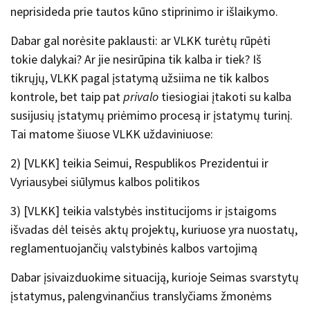
neprisideda prie tautos kūno stiprinimo ir išlaikymo.
Dabar gal norėsite paklausti: ar VLKK turėtų rūpėti
tokie dalykai? Ar jie nesirūpina tik kalba ir tiek? Iš
tikrųjų, VLKK pagal įstatymą užsiima ne tik kalbos
kontrole, bet taip pat
privalo
tiesiogiai įtakoti su kalba
susijusių įstatymų priėmimo procesą ir įstatymų turinį.
Tai matome šiuose VLKK uždaviniuose:
2) [VLKK] teikia Seimui, Respublikos Prezidentui ir
Vyriausybei siūlymus kalbos politikos
3) [VLKK] teikia valstybės institucijoms ir įstaigoms
išvadas dėl teisės aktų projektų, kuriuose yra nuostatų,
reglamentuojančių valstybinės kalbos vartojimą
Dabar įsivaizduokime situaciją, kurioje Seimas svarstytų
įstatymus, palengvinančius translyčiams žmonėms