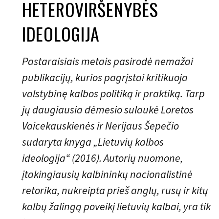
HETEROVIRŠENYBĖS
IDEOLOGIJA
Pastaraisiais metais pasirodė nemažai
publikacijų, kurios pagrįstai kritikuoja
valstybinę kalbos politiką ir praktiką. Tarp
jų daugiausia dėmesio sulaukė Loretos
Vaicekauskienės ir Nerijaus Šepečio
sudaryta knyga „Lietuvių kalbos
ideologija“ (2016). Autorių nuomone,
įtakingiausių kalbininkų nacionalistinė
retorika, nukreipta prieš anglų, rusų ir kitų
kalbų žalingą poveikį lietuvių kalbai, yra tik