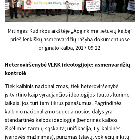
Mitingas Kudirkos aikštėje „Apginkime lietuvių kalbą“
prieš lenkiškų asmenvardžių rašybą dokumentuose
originalo kalba, 2017 09 22.
Heteroviršenybė VLKK ideologijoje: asmenvardžių
kontrolė
Tiek kalbinis nacionalizmas, tiek heteroviršenybė
įsitvirtino kaip vyraujančios ideologijos tautos kurimo
laikais, jos turi tam tikrus panašumus. Pagrindinės
kalbinio nacionalizmo sudedamosios dalys yra
standartinės kalbos ideologija (bendrinės kalbos
iškėlimas tarmių sąskaita; unifikacija, t.y. kalbinės
įvairovės mažinimas), purizmas (slavų, vokiečių ir kitų