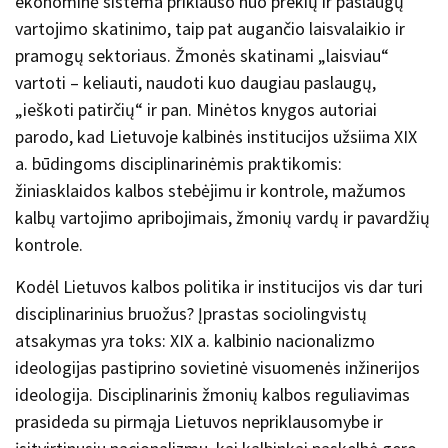
ekonominė sistema priklauso nuo prekių ir paslaugų
vartojimo skatinimo, taip pat augančio laisvalaikio ir
pramogų sektoriaus. Žmonės skatinami „laisviau“
vartoti – keliauti, naudoti kuo daugiau paslaugų,
„ieškoti patirčių“ ir pan. Minėtos knygos autoriai
parodo, kad Lietuvoje kalbinės institucijos užsiima XIX
a. būdingoms disciplinarinėmis praktikomis:
žiniasklaidos kalbos stebėjimu ir kontrole, mažumos
kalbų vartojimo apribojimais, žmonių vardų ir pavardžių
kontrole.
Kodėl Lietuvos kalbos politika ir institucijos vis dar turi
disciplinarinius bruožus? Įprastas sociolingvistų
atsakymas yra toks: XIX a. kalbinio nacionalizmo
ideologijas pastiprino sovietinė visuomenės inžinerijos
ideologija. Disciplinarinis žmonių kalbos reguliavimas
prasideda su pirmąja Lietuvos nepriklausomybe ir