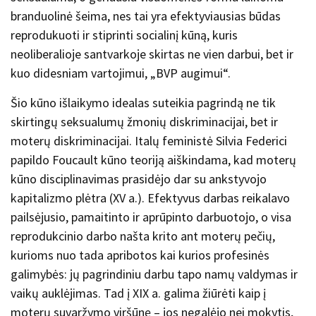
branduolinė šeima, nes tai yra efektyviausias būdas
reprodukuoti ir stiprinti socialinį kūną, kuris
neoliberalioje santvarkoje skirtas ne vien darbui, bet ir
kuo didesniam vartojimui,
„
BVP augimui
“
.
Šio kūno išlaikymo idealas suteikia pagrindą ne tik
skirtingų seksualumų žmonių diskriminacijai, bet ir
moterų diskriminacijai. Italų feministė Silvia Federici
papildo Foucault kūno teoriją aiškindama, kad moterų
kūno disciplinavimas prasidėjo dar su ankstyvojo
kapitalizmo plėtra (XV a.). Efektyvus darbas reikalavo
pailsėjusio, pamaitinto ir aprūpinto darbuotojo, o visa
reprodukcinio darbo našta krito ant moterų pečių,
kurioms nuo tada apribotos kai kurios profesinės
galimybės: jų pagrindiniu darbu tapo namų valdymas ir
vaikų auklėjimas. Tad į XIX a. galima žiūrėti kaip į
moterų suvaržymo viršūnę – jos negalėjo nei mokytis,