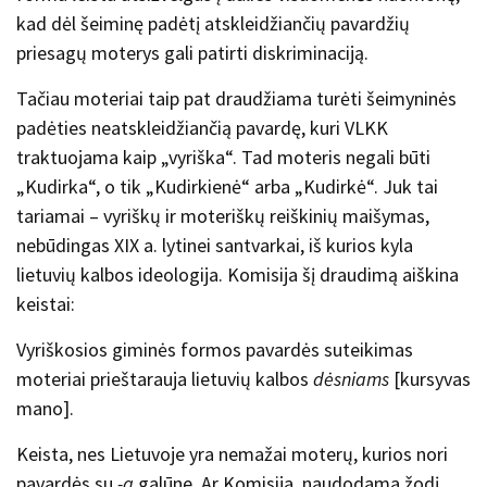
kad dėl šeiminę padėtį atskleidžiančių pavardžių
priesagų moterys gali patirti diskriminaciją.
Tačiau moteriai taip pat draudžiama turėti šeimyninės
padėties neatskleidžiančią pavardę, kuri VLKK
traktuojama kaip „vyriška“. Tad moteris negali būti
„Kudirka“, o tik „Kudirkienė“ arba „Kudirkė“. Juk tai
tariamai – vyriškų ir moteriškų reiškinių maišymas,
nebūdingas XIX a. lytinei santvarkai, iš kurios kyla
lietuvių kalbos ideologija. Komisija šį draudimą aiškina
keistai:
Vyriškosios giminės formos pavardės suteikimas
moteriai prieštarauja lietuvių kalbos
dėsniams
[kursyvas
mano].
Keista, nes Lietuvoje yra nemažai moterų, kurios nori
pavardės su
-a
galūne. Ar Komisija, naudodama žodį