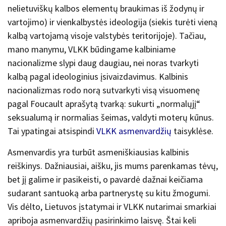
nelietuviškų kalbos elementų braukimas iš žodynų ir
vartojimo) ir vienkalbystės ideologija (siekis turėti vieną
kalbą vartojamą visoje valstybės teritorijoje). Tačiau,
mano manymu, VLKK būdingame kalbiniame
nacionalizme slypi daug daugiau, nei noras tvarkyti
kalbą pagal ideologinius įsivaizdavimus. Kalbinis
nacionalizmas rodo norą sutvarkyti visą
visuomenę
pagal Foucault aprašytą tvarką: sukurti „normalųjį“
seksualumą ir normalias šeimas, valdyti moterų kūnus.
Tai ypatingai atsispindi
VLKK asmenvardžių
taisyklėse.
Asmenvardis yra turbūt asmeniškiausias kalbinis
reiškinys. Dažniausiai, aišku, jis mums parenkamas tėvų,
bet jį galime ir pasikeisti, o pavardė dažnai keičiama
sudarant santuoką arba partnerystę su kitu žmogumi.
Vis dėlto, Lietuvos įstatymai ir VLKK nutarimai smarkiai
apriboja asmenvardžių pasirinkimo laisvę. Štai keli