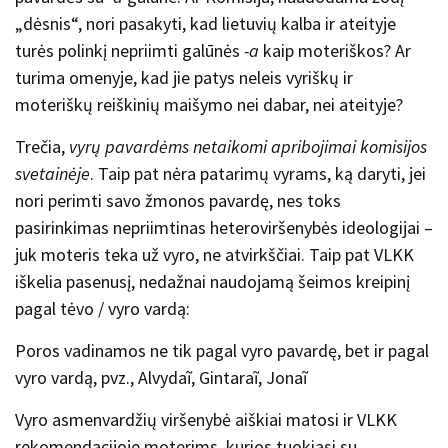
„dėsnis“, nori pasakyti, kad lietuvių kalba ir ateityje
turės polinkį nepriimti galūnės
-a
kaip moteriškos? Ar
turima omenyje, kad jie patys neleis vyriškų ir
moteriškų reiškinių maišymo nei dabar, nei ateityje?
Trečia,
vyrų pavardėms netaikomi apribojimai komisijos
svetainėje
. Taip pat nėra patarimų vyrams, ką daryti, jei
nori perimti savo žmonos pavardę, nes toks
pasirinkimas nepriimtinas heteroviršenybės ideologijai –
juk moteris teka už vyro, ne atvirkščiai. Taip pat VLKK
iškelia pasenusį, nedažnai naudojamą šeimos kreipinį
pagal tėvo / vyro vardą:
Poros vadinamos ne tik pagal vyro pavardę, bet ir pagal
vyro vardą, pvz., Alvydaĩ, Gintaraĩ, Jonaĩ
Vyro asmenvardžių viršenybė aiškiai matosi ir VLKK
rekomendacijoje moterims, kurios tuokiasi su