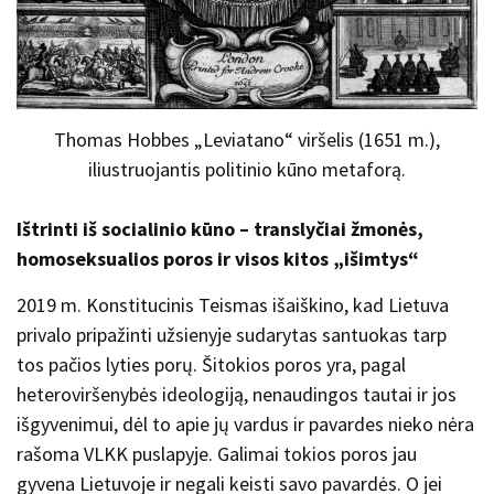
Thomas Hobbes „Leviatano“ viršelis (1651 m.),
iliustruojantis politinio kūno metaforą.
Ištrinti iš socialinio kūno – translyčiai žmonės,
homoseksualios poros ir visos kitos „išimtys“
2019 m. Konstitucinis Teismas išaiškino, kad Lietuva
privalo pripažinti užsienyje sudarytas santuokas tarp
tos pačios lyties porų. Šitokios poros yra, pagal
heteroviršenybės ideologiją, nenaudingos tautai ir jos
išgyvenimui, dėl to apie jų vardus ir pavardes nieko nėra
rašoma VLKK puslapyje. Galimai tokios poros jau
gyvena Lietuvoje ir negali keisti savo pavardės. O jei