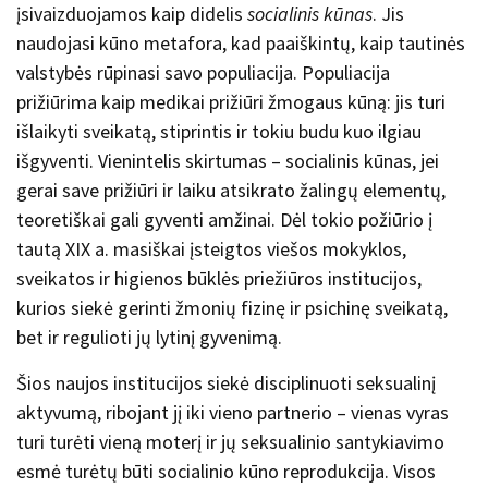
įsivaizduojamos kaip didelis
socialinis kūnas
. Jis
naudojasi kūno metafora, kad paaiškintų, kaip tautinės
valstybės rūpinasi savo populiacija. Populiacija
prižiūrima kaip medikai prižiūri žmogaus kūną: jis turi
išlaikyti sveikatą, stiprintis ir tokiu budu kuo ilgiau
išgyventi. Vienintelis skirtumas – socialinis kūnas, jei
gerai save prižiūri ir laiku atsikrato žalingų elementų,
teoretiškai gali gyventi amžinai. Dėl tokio požiūrio į
tautą XIX a. masiškai įsteigtos viešos mokyklos,
sveikatos ir higienos būklės priežiūros institucijos,
kurios siekė gerinti žmonių fizinę ir psichinę sveikatą,
bet ir regulioti jų lytinį gyvenimą.
Šios naujos institucijos siekė disciplinuoti seksualinį
aktyvumą, ribojant jį iki vieno partnerio – vienas vyras
turi turėti vieną moterį ir jų seksualinio santykiavimo
esmė turėtų būti socialinio kūno reprodukcija. Visos