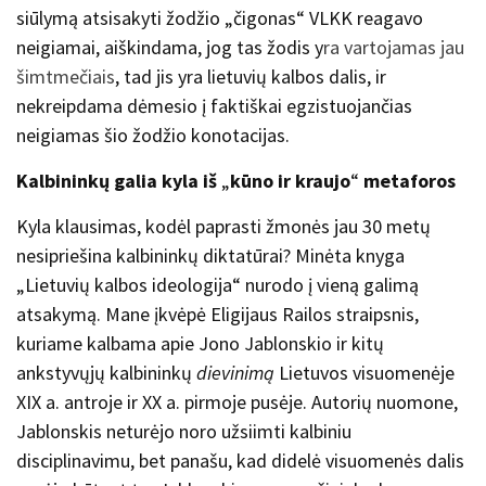
siūlymą atsisakyti žodžio „čigonas“ VLKK reagavo
neigiamai, aiškindama, jog tas žodis y
ra vartojamas jau
šimtmečiais
, tad jis yra lietuvių kalbos dalis, ir
nekreipdama dėmesio į faktiškai egzistuojančias
neigiamas šio žodžio konotacijas.
Kalbininkų galia kyla iš
„
kūno ir kraujo
“
metaforos
Kyla klausimas, kodėl paprasti žmonės jau 30 metų
nesipriešina kalbininkų diktatūrai? Minėta knyga
„Lietuvių kalbos ideologija“ nurodo į vieną galimą
atsakymą. Mane įkvėpė Eligijaus Railos straipsnis,
kuriame kalbama apie Jono Jablonskio ir kitų
ankstyvųjų kalbininkų
dievinimą
Lietuvos visuomenėje
XIX a. antroje ir XX a. pirmoje pusėje. Autorių nuomone,
Jablonskis neturėjo noro užsiimti kalbiniu
disciplinavimu, bet panašu, kad didelė visuomenės dalis