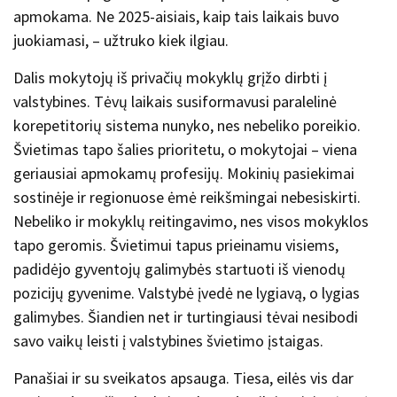
apmokama. Ne 2025-aisiais, kaip tais laikais buvo
juokiamasi, – užtruko kiek ilgiau.
Dalis mokytojų iš privačių mokyklų grįžo dirbti į
valstybines. Tėvų laikais susiformavusi paralelinė
korepetitorių sistema nunyko, nes nebeliko poreikio.
Švietimas tapo šalies prioritetu, o mokytojai – viena
geriausiai apmokamų profesijų. Mokinių pasiekimai
sostinėje ir regionuose ėmė reikšmingai nebesiskirti.
Nebeliko ir mokyklų reitingavimo, nes visos mokyklos
tapo geromis. Švietimui tapus prieinamu visiems,
padidėjo gyventojų galimybės startuoti iš vienodų
pozicijų gyvenime. Valstybė įvedė ne lygiavą, o lygias
galimybes. Šiandien net ir turtingiausi tėvai nesibodi
savo vaikų leisti į valstybines švietimo įstaigas.
Panašiai ir su sveikatos apsauga. Tiesa, eilės vis dar