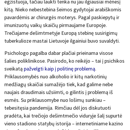
egzistuoja, tačiau laukti tenka nu jau ilgiausiai mėnesį
kitą. Nieko nebestebina šeimos gydytojai arabiškomis
pavardėmis ar chirurgės moterys. Pagal paskiepytų ir
imunizuotų vaikų skaičių pirmaujame Europoje.
Trečiajame dešimtmetyje Europą stebinę susirigimų
tuberkulioze mastai Lietuvoje ilgainiui buvo suvaldyti.
Psichologo pagalba dabar plačiai prieinama visose
šalies poliklinikose. Pasirodo, ko reikėjo – tai į psichikos
sveikatą
pažvelgti kaip į politinę problemą
.
Priklausomybės nuo alkoholio ir kitų narkotinių
medžiagų skaičiai sumažėjo tiek, kad galime nebe
naujais draudimais užsiimti, o gilintis į problemą iš
esmės. Su priklausomybe nuo lošimų sunkiau –
tebesitęsia pandemija. Rimčiau dėl jos diskutuoti
pradėta, kai trečiojo dešimtmečio viduryje šalį supurtė
vieno stadiono statybų istorija – internetiniame kazino