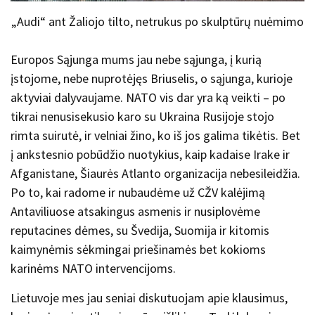
„Audi“ ant Žaliojo tilto, netrukus po skulptūrų nuėmimo
Europos Sąjunga mums jau nebe sąjunga, į kurią
įstojome, nebe nuprotėjęs Briuselis, o sąjunga, kurioje
aktyviai dalyvaujame. NATO vis dar yra ką veikti – po
tikrai nenusisekusio karo su Ukraina Rusijoje stojo
rimta suirutė, ir velniai žino, ko iš jos galima tikėtis. Bet
į ankstesnio pobūdžio nuotykius, kaip kadaise Irake ir
Afganistane, Šiaurės Atlanto organizacija nebesileidžia.
Po to, kai radome ir nubaudėme už CŽV kalėjimą
Antaviliuose atsakingus asmenis ir nusiplovėme
reputacines dėmes, su Švedija, Suomija ir kitomis
kaimynėmis sėkmingai priešinamės bet kokioms
karinėms NATO intervencijoms.
Lietuvoje mes jau seniai diskutuojam apie klausimus,