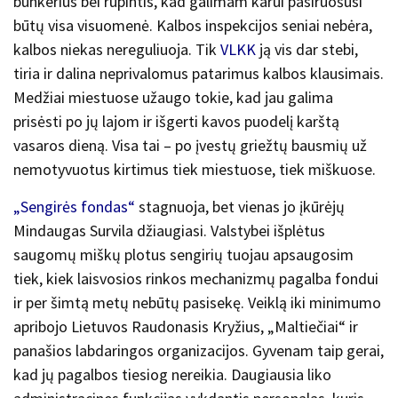
bunkerius bei rūpintis, kad galimam karui pasiruošusi
būtų visa visuomenė. Kalbos inspekcijos seniai nebėra,
kalbos niekas nereguliuoja. Tik
VLKK
ją vis dar stebi,
tiria ir dalina neprivalomus patarimus kalbos klausimais.
Medžiai miestuose užaugo tokie, kad jau galima
prisėsti po jų lajom ir išgerti kavos puodelį karštą
vasaros dieną. Visa tai – po įvestų griežtų bausmių už
nemotyvuotus kirtimus tiek miestuose, tiek miškuose.
„Sengirės fondas“
stagnuoja, bet vienas jo įkūrėjų
Mindaugas Su
rvila džiaugiasi. Valstybei išplėtus
saugomų miškų plotus sengirių tuojau apsaugosim
tiek, kiek laisvosios rinkos mechanizmų pagalba fondui
ir per šimtą metų nebūtų pasisekę. V
eiklą iki minimumo
apribojo Lietuvos Raudonasis Kryžius, „Maltiečiai“ ir
panašios labdaringos organizacijos. Gyvenam taip gerai,
kad jų pagalbos tiesiog nereikia. Daugiausia liko