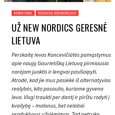
KOMENTARAI
REDAKCIJA REKOMENDUOJA
UŽ NEW NORDICS GERESNĖ
LIETUVA
Perskaitę Ievos Koncevičiūtės pamąstymus
apie naują šiaurietišką Lietuvą pirmiausia
norėjom juoktis ir lengvai pasišaipyti.
Atrodė, kad jie mus pasiekė iš alternatyvios
realybės, kito pasaulio, kuriame gyvena
Ieva. Visgi traukti per dantį ir pirštu rodyti į
kvailybę – malonus, bet nelabai
produktyvus užsiėmimas. Tad netruko