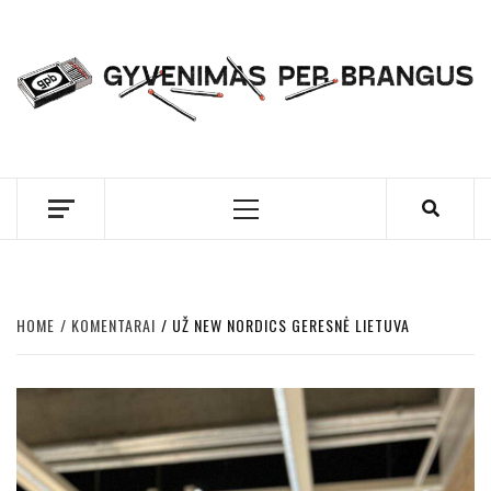
Skip
to
content
GYVENIMAS PER
BRANGUS
Primary
Menu
HOME
KOMENTARAI
UŽ NEW NORDICS GERESNĖ LIETUVA