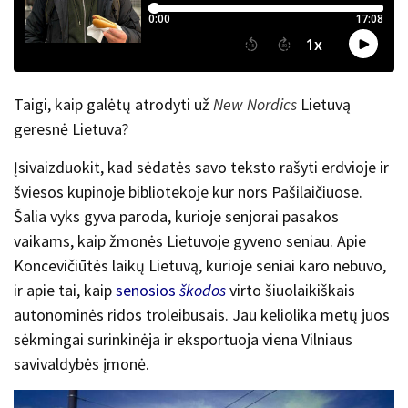
Taigi, kaip galėtų atrodyti už
New Nordics
Lietuvą
geresnė Lietuva?
Įsivaizduokit, kad sėdatės savo teksto rašyti erdvioje ir
šviesos kupinoje bibliotekoje kur nors Pašilaičiuose.
Šalia vyks gyva paroda, kurioje senjorai pasakos
vaikams, kaip žmonės Lietuvoje gyveno seniau. Apie
Koncevičiūtės laikų Lietuvą, kurioje seniai karo nebuvo,
ir apie tai, kaip
senosios
škodos
virto šiuolaikiškais
autonominės ridos troleibusais. Jau keliolika metų juos
sėkmingai surinkinėja ir eksportuoja viena Vilniaus
savivaldybės įmonė.