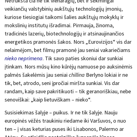
Netrūksta čia ne tik vienaragių, bet ir sėkmingai
veikiančių valstybinių aukštųjų technologijų įmonių,
kuriose tiesiogiai taikomi šalies aukštųjų mokyklų ir
mokslinių institutų išradimai. Pirmauja, žinoma,
tradicinės lazerių, biotechnologijų ir atsinaujinančios
energetikos pramonės šakos. Nors „Eurovizijos“ vis dar
nelaimėjom, bet filmų pramonė jau seniai vakariečiams
nieko neprimena
. Tik savo paties skoniui dar sunkiai
įtinkam. Nors mūsų kino kūrėjų namuose po auksinėmis
palmės šakelėmis jau seniai
chillina
Berlyno lokiai ir ne
tik, bet, atrodo, seni įpročiai miršta sunkiai. Vis dar
randam, kaip save pakritikuoti – tik geranoriškiau, nebe
senoviškai: „kaip lietuviškam – nieko“.
Susisiekimas šalyje – puikus. Ir ne tik šalyje. Nauju
europinės vėžės traukiniu riedame iki Varšuvos, o nuo
ten – į visas keturias puses iki Lisabonos, Palermo ar