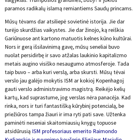
paramos radikalų islamą remiantiems Saudų princams.
Mūsų tėvams dar atsiliepė sovietinė istorija. Jie dar
turėjo skurdžias vaikystes. Jie dar žinojo, ką reiškia
Gariūnuose ant kartono matuotis kelnes kūno kultūrai.
Nors ir gerą išsilavinimą gavę, mūsų seneliai buvo
nuolat persidirbę ir savo atžalas laukinio kapitalizmo
metais augino visiško nesaugumo atmosferoje. Tada
taip buvo – arba kuri verslą, arba skursti. Mūsų tėvai
verslo jau galėjo mokytis ISM ar kokioj Kopenhagoj
gauti verslo administravimo magistrą. Reikėjo kelių
kartų, kad suprastume, jog verslas nėra panacėja. Kad
rinka, nors ir turi fantastišką kūrybinį potencialą, be
priežiūros tampa žiauri ir ima ryti pati save. Užtenka
paminėti neseniai skaitomiausių knygų topuose
atsidūrusią
ISM profesoriaus emerito Raimondo
Kurlianskio ir gyvenimo koučerio Eligijaus Masiulio