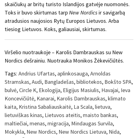
skaičiukų ar britų turisto Islandijos gatvėje nuomonės.
Toks ir buvo skirtumas tarp
New Nordics
ir savigarbą
atradusios naujosios Rytų Europos Lietuvos. Arba
tiesiog Lietuvos. Koks, galiausiai, skirtumas.
Viršelio nuotraukoje – Karolis Dambrauskas su New
Nordics dešrainiu. Nuotrauka Monikos Žėkevičiūtės.
Tags:
Andrius Ufartas
,
aplinkosauga
,
Arnoldas
Stramskas
,
Audi
,
Bangladešas
,
bibliotekos
,
Bokšto SPA
,
bulvė
,
Circle K
,
Ekologija
,
Eligijus Masiulis
,
Havajai
,
Ieva
Koncevičiūtė
,
Kanarai
,
Karolis Dambrauskas
,
klimato
kaita
,
Kristina Sabaliauskaitė
,
La Scala
,
lietuva
,
lietuviškas kinas
,
Lietuvos ateitis
,
maisto bankas
,
maltiečiai
,
menas
,
migracija
,
Mindaugas Survila
,
Mokykla
,
New Nordics
,
New Nordics Lietuva
,
Nida
,