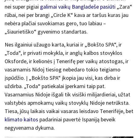
nei super pigiai
galimai vaikų Bangladeše pasiūti
„Zara“
rūbai, nei per brangi „Circle K“ kava ar taršus kuras jau
nebėra plačiai suvokiamas gero, tuo labiau –
„šiaurietiško“ gyvenimo standartas.
Nes ilgainiui užaugo karta, kuriai ir „Bokšto SPA“, ir
„Toda“, ir privati mokykla, ir anglų kalbos stovyklos
Oksforde, ir kelionės į Tenerifę per vaikų atostogas, ir
vasarnamis Nidoj tiesiog nebedaro tokio teigiamo
įspūdžio. Į „Bokšto SPA“ įkopia jau visi, kas dirba ir
uždirba. „Toda“ patiekalai įperkami taip pat.
Vasarnamius Nidoje išgali tik visiški milijardieriai, užtat
valstybės apmokamų vaikų stovyklų Nidoje netrūksta.
Tiesa, jūsų laikais vaikai vasaras leisdavo Tenerifėje, bet
klimato kaitos
padariniai pavertė Ispaniją beveik
negyvenama dykuma.