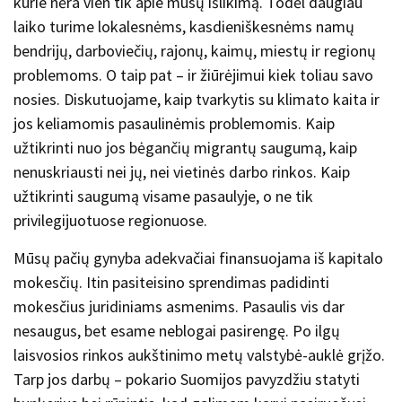
kurie nėra vien tik apie mūsų išlikimą. Todėl daugiau
laiko turime lokalesnėms, kasdieniškesnėms namų
bendrijų, darboviečių, rajonų, kaimų, miestų ir regionų
problemoms. O taip pat – ir žiūrėjimui kiek toliau savo
nosies. Diskutuojame, kaip tvarkytis su klimato kaita ir
jos keliamomis pasaulinėmis problemomis. Kaip
užtikrinti nuo jos bėgančių migrantų saugumą, kaip
nenuskriausti nei jų, nei vietinės darbo rinkos. Kaip
užtikrinti saugumą visame pasaulyje, o ne tik
privilegijuotuose regionuose.
Mūsų pačių gynyba adekvačiai finansuojama iš kapitalo
mokesčių. Itin pasiteisino sprendimas padidinti
mokesčius juridiniams asmenims. Pasaulis vis dar
nesaugus, bet esame neblogai pasirengę. Po ilgų
laisvosios rinkos aukštinimo metų valstybė-auklė grįžo.
Tarp jos darbų – pokario Suomijos pavyzdžiu statyti