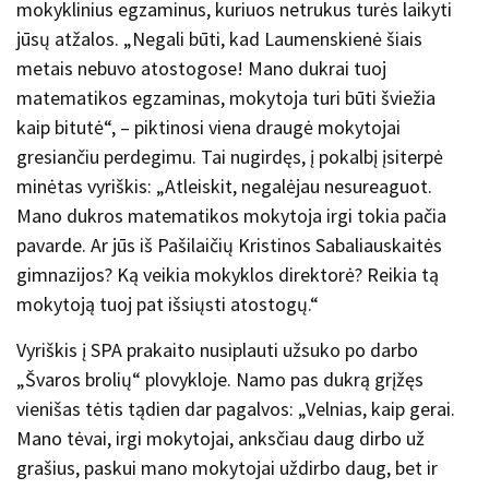
mokyklinius egzaminus, kuriuos netrukus turės laikyti
jūsų atžalos. „Negali būti, kad Laumenskienė šiais
metais nebuvo atostogose! Mano dukrai tuoj
matematikos egzaminas, mokytoja turi būti šviežia
kaip bitutė“, – piktinosi viena draugė mokytojai
gresiančiu perdegimu. Tai nugirdęs, į pokalbį įsiterpė
minėtas vyriškis: „Atleiskit, negalėjau nesureaguot.
Mano dukros matematikos mokytoja irgi tokia pačia
pavarde. Ar jūs iš Pašilaičių Kristinos Sabaliauskaitės
gimnazijos? Ką veikia mokyklos direktorė? Reikia tą
mokytoją tuoj pat išsiųsti atostogų.“
Vyriškis į SPA prakaito nusiplauti užsuko po darbo
„Švaros brolių“ plovykloje. Namo pas dukrą grįžęs
vienišas tėtis tądien dar pagalvos: „Velnias, kaip gerai.
Mano tėvai, irgi mokytojai, anksčiau daug dirbo už
grašius, paskui mano mokytojai uždirbo daug, bet ir