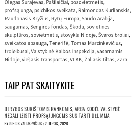
Olegas Šurajevas
,
Pašilaičiai
,
posovietmetis
,
profsąjunga
,
psichikos sveikata
,
Raimondas Kurlianskis
,
Raudonasis Kryžius
,
Rytų Europa
,
Saudo Arabija
,
saugumas
,
Sengirės fondas
,
Škoda
,
sovietinės
skulptūros
,
sovietmetis
,
stovykla Nidoje
,
Švaros broliai
,
sveikatos apsauga
,
Tenerifė
,
Tomas Marcinkevičius
,
troleibusai
,
Valstybinė Kalbos Inspekcija
,
vasarnamis
Nidoje
,
viešasis transportas
,
VLKK
,
Žaliasis tiltas
,
Zara
TAIP PAT SKAITYKITE
DERYBOS SURIŠTOMIS RANKOMIS, ARBA KODĖL VALSTYBĖ
NEGALI LEISTI PROFSĄJUNGOMS SUSITARTI DĖL MMA
BY
JURGIS VALIUKEVIČIUS
2 LIEPOS, 2026
/