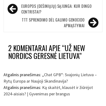
Navigacija
EUROPOS (DEŠINIŲJŲ) SĄJUNGA: KUR DINGO
tarp
CENTRISTAI?
įrašų
TTT SPRENDIMO DĖL GALIMO GENOCIDO
APMĄSTYMAI
2 KOMENTARAI APIE “
UŽ NEW
NORDICS GERESNĖ LIETUVA
”
Atgalinis pranešimas:
„Chat GPB“: Svajonių Lietuva –
Rytų Europa ar Naujoji Skandinavija?
Atgalinis pranešimas:
Ką skaitėt, klausėt ir žiūrėjot
2024-aisiais? | Gyvenimas per brangus