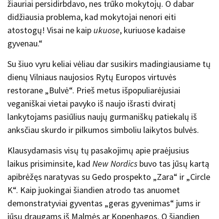
žiauriai persidirbdavo, nes trūko mokytojų. O dabar
didžiausia problema, kad mokytojai nenori eiti
atostogų! Visai ne kaip
ukuose
, kuriuose kadaise
gyvenau.“
Su šiuo vyru keliai vėliau dar susikirs madingiausiame tų
dienų Vilniaus naujosios Rytų Europos virtuvės
restorane „Bulvė“. Prieš metus išpopuliarėjusiai
veganiškai vietai pavyko iš naujo išrasti dviratį
lankytojams pasiūlius naujų gurmaniškų patiekalų iš
anksčiau skurdo ir pilkumos simboliu laikytos bulvės.
Klausydamasis visų tų pasakojimų apie praėjusius
laikus prisiminsite, kad
New Nordics
buvo tas jūsų kartą
apibrėžęs naratyvas su Gedo prospekto „Zara“ ir „Circle
K“. Kaip juokingai šiandien atrodo tas anuomet
demonstratyviai gyventas „geras gyvenimas“ jums ir
jūsų draugams iš Malmės ar Kopenhagos. O šiandien