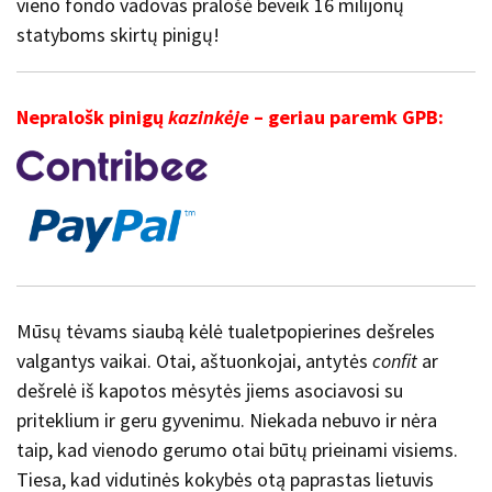
vieno fondo vadovas pralošė beveik 16 milijonų
statyboms skirtų pinigų!
Nepralošk pinigų
kazinkėje
– geriau paremk GPB:
Mūsų tėvams siaubą kėlė tualetpopierines dešreles
valgantys vaikai. Otai, aštuonkojai, antytės
confit
ar
dešrelė iš kapotos mėsytės jiems asociavosi su
priteklium ir geru gyvenimu. Niekada nebuvo ir nėra
taip, kad vienodo gerumo otai būtų prieinami visiems.
Tiesa, kad vidutinės kokybės otą paprastas lietuvis