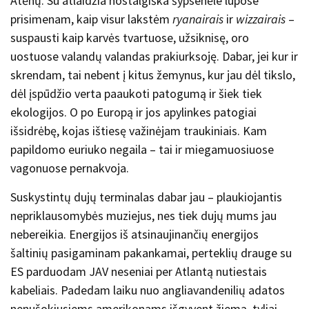
Atėnų. Su atlaidžia nostalgiška šypsenėle lūpose
prisimenam, kaip visur lakstėm
ryanairais
ir
wizzairais
–
suspausti kaip karvės tvartuose, užsiknisę, oro
uostuose valandų valandas prakiurksoję. Dabar, jei kur ir
skrendam, tai nebent į kitus žemynus, kur jau dėl tikslo,
dėl įspūdžio verta paaukoti patogumą ir šiek tiek
ekologijos. O po Europą ir jos apylinkes patogiai
išsidrėbę, kojas ištiesę važinėjam traukiniais. Kam
papildomo euriuko negaila – tai ir miegamuosiuose
vagonuose pernakvoja.
Suskystintų dujų terminalas dabar jau – plaukiojantis
nepriklausomybės muziejus, nes tiek dujų mums jau
nebereikia. Energijos iš atsinaujinančių energijos
šaltinių pasigaminam pakankamai, perteklių drauge su
ES parduodam JAV neseniai per Atlantą nutiestais
kabeliais. Padedam laiku nuo angliavandenilių adatos
nenušokiusiems amerikonams išgyvent žiemą, tyliai