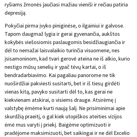
ryšiams žmonės jaučiasi mažiau vieniši ir rečiau patiria
depresiją.
Pokyčiai pirma įvyko piniginėse, o ilgainiui ir galvose.
Tapom daugmaž lygia ir gerai gyvenančia, aukštos
kokybės viešosiomis paslaugomis besidžiaugiančia ir
dėl to nemažai laisvalaikio turinčia visuomene, nes
įsisamoninom, kad tvari gerovė ateina ne iš alkio, kurio
nestigo mūsų senelių ir ypač tėvų kartai, o iš
bendradarbiavimo. Kai pagaliau panorome ne tik
nuoširdžiai pakviesti susitarti, bet ir iš tiesų girdėti
vienas kitą, pavyko susitarti dėl to, kas gerai ne
kiekvienam atskirai, o visiems drauge. Atsirėmę į
valstybę ėmėme kurti naują šalį. Ne prisiminimai apie
skurdžią praeitį, o gal kiek utopiškos ateities vizijos
ėmė mus varyti į priekį. Baigėme optimizuoti ir
pradėjome maksimizuoti, bet saikingai ir ne dėl Excelio