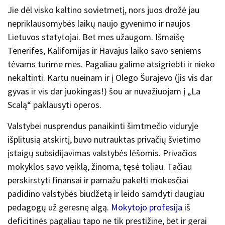
Jie dėl visko kaltino sovietmetį, nors juos drožė jau
nepriklausomybės laikų naujo gyvenimo ir naujos
Lietuvos statytojai. Bet mes užaugom. Išmaišę
Tenerifes, Kalifornijas ir Havajus laiko savo seniems
tėvams turime mes. Pagaliau galime atsigriebti ir nieko
nekaltinti. Kartu nueinam ir į Olego Šurajevo (jis vis dar
gyvas ir vis dar juokingas!) šou ar nuvažiuojam į „La
Scalą“ paklausyti operos.
Valstybei nusprendus panaikinti šimtmečio viduryje
išplitusią atskirtį, buvo nutrauktas privačių švietimo
įstaigų subsidijavimas valstybės lėšomis. Privačios
mokyklos savo veiklą, žinoma, tęsė toliau. Tačiau
perskirstyti finansai ir pamažu pakelti mokesčiai
padidino valstybės biudžetą ir leido samdyti daugiau
pedagogų už geresnę algą.
Mokytojo profesija
iš
deficitinės pagaliau tapo ne tik prestižine, bet ir gerai