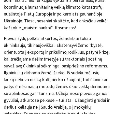
administracines funkcijas vykdantis personalas, kuris
koordinuoja humanitarinę veiklą klimato katastrofų
nualintoje Pietų Europoje ir po karo atsigaunančioje
Ukrainoje. Tiesa, neseniai skaitėte, kad anksčiau veikė
kažkokie „maisto bankai“. Kosmosas!
Pievos žydi, pelkės atkurtos, žemdirbiai toliau
ūkininkauja, tik naujoviškai. Ekstensyvi žemdirbystė,
orientuota į eksportą ir prikūlimo rodiklius, patyrė krizę,
kai trečiajame dešimtmetyje su traktoriais į sostinę
suvažiavę ūkininkai sėkmingai pasipriešino reformoms.
Ilgainiui jų dirbama žemė išseko. Iš sudykumėjusių
laukų nebuvo nei ką kult, nei ko užaugint, tad ūkininkai
patys ėmėsi naujų metodų žemės ūkio veiklą derindami
su aplinkosauga ir turizmu. Užliejamose pievose ganosi
gyvuliai, atkurtose pelkėse – turistai. Užauginti grūdai ir
derlius keliauja ne į Saudo Arabiją, o į mokyklų
valgyklas. Trumposios grandinės,
baby
! Ir jokios