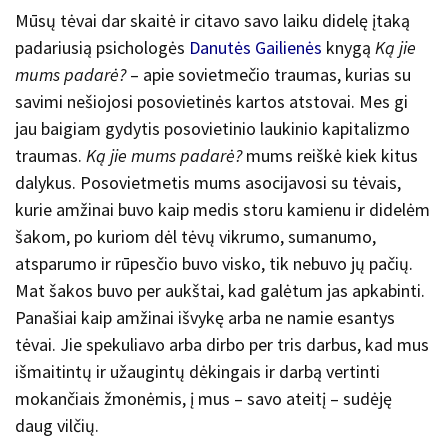
Mūsų tėvai dar skaitė ir citavo savo laiku didelę įtaką
padariusią psichologės
Danutės Gailienės
knygą
Ką jie
mums padarė?
– apie sovietmečio traumas, kurias su
savimi nešiojosi posovietinės kartos atstovai. Mes gi
jau baigiam gydytis posovietinio laukinio kapitalizmo
traumas.
Ką jie mums padarė?
mums reiškė kiek kitus
dalykus.
Posovietmetis mums asocijavosi su tėvais,
kurie amžinai buvo kaip medis storu kamienu ir didelėm
šakom, po kuriom dėl tėvų vikrumo, sumanumo,
atsparumo ir rūpesčio buvo visko, tik nebuvo jų pačių.
Mat šakos buvo per aukštai, kad galėtum jas apkabinti.
Panašiai kaip amžinai išvykę arba ne namie esantys
tėvai. Jie spekuliavo arba dirbo per tris darbus, kad mus
išmaitintų ir užaugintų dėkingais ir darbą vertinti
mokančiais žmonėmis, į mus – savo ateitį – sudėję
daug vilčių.