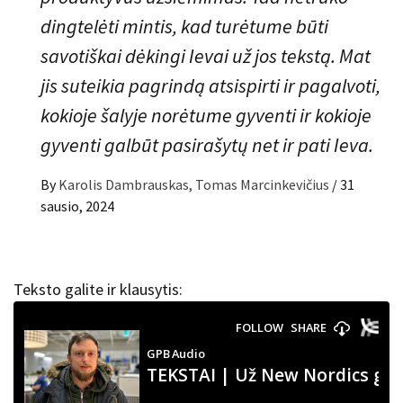
dingtelėti mintis, kad turėtume būti
savotiškai dėkingi Ievai už jos tekstą. Mat
jis suteikia pagrindą atsispirti ir pagalvoti,
kokioje šalyje norėtume gyventi ir kokioje
gyventi galbūt pasirašytų net ir pati Ieva.
By
Karolis Dambrauskas, Tomas Marcinkevičius
/
31
sausio, 2024
Teksto galite ir klausytis: