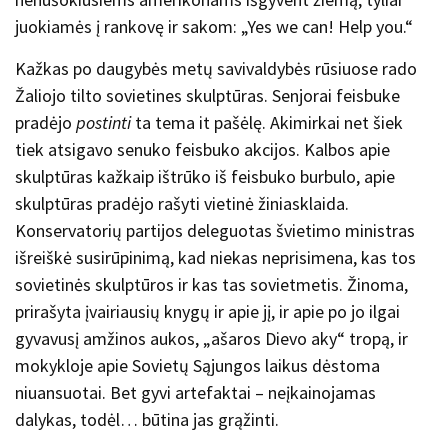
juokiamės į rankovę ir sakom: „Yes we can! Help you.“
Kažkas po daugybės metų savivaldybės rūsiuose rado
Žaliojo tilto sovietines skulptūras. Senjorai feisbuke
pradėjo
postinti
ta tema it pašėlę. Akimirkai net šiek
tiek atsigavo senuko feisbuko akcijos. Kalbos apie
skulptūras kažkaip ištrūko iš feisbuko burbulo, apie
skulptūras pradėjo rašyti vietinė žiniasklaida.
Konservatorių partijos deleguotas švietimo ministras
išreiškė susirūpinimą, kad niekas neprisimena, kas tos
sovietinės skulptūros ir kas tas sovietmetis. Žinoma,
prirašyta įvairiausių knygų ir apie jį, ir apie po jo ilgai
gyvavusį amžinos aukos, „ašaros Dievo aky“ tropą, ir
mokykloje apie Sovietų Sąjungos laikus dėstoma
niuansuotai. Bet gyvi artefaktai – neįkainojamas
dalykas, todėl… būtina jas grąžinti.