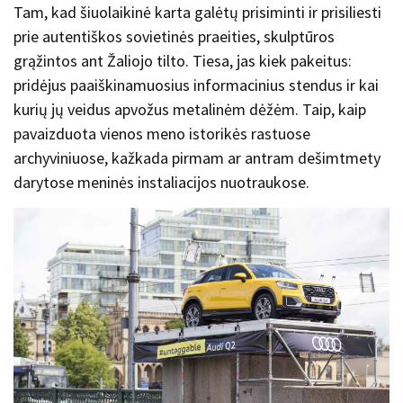
Tam, kad šiuolaikinė karta galėtų prisiminti ir prisiliesti
prie autentiškos sovietinės praeities, skulptūros
grąžintos ant Žaliojo tilto. Tiesa, jas kiek pakeitus:
pridėjus paaiškinamuosius informacinius stendus ir kai
kurių jų veidus apvožus metalinėm dėžėm. Taip, kaip
pavaizduota vienos meno istorikės rastuose
archyviniuose, kažkada pirmam ar antram dešimtmety
darytose meninės instaliacijos nuotraukose.