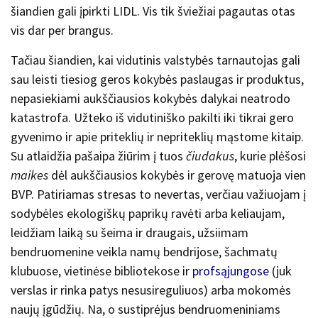
šiandien gali įpirkti LIDL. Vis tik šviežiai pagautas otas
vis dar per brangus.
Tačiau šiandien, kai vidutinis valstybės tarnautojas gali
sau leisti tiesiog geros kokybės paslaugas ir produktus,
nepasiekiami aukščiausios kokybės dalykai neatrodo
katastrofa. Užteko iš vidutiniško pakilti iki tikrai gero
gyvenimo ir apie priteklių ir nepriteklių mąstome kitaip.
Su atlaidžia pašaipa žiūrim į tuos
čiudakus
, kurie plėšosi
maikes
dėl aukščiausios kokybės ir gerovę matuoja vien
BVP. Patiriamas stresas to nevertas, verčiau važiuojam į
sodybėles ekologiškų paprikų ravėti arba keliaujam,
leidžiam laiką su šeima ir draugais, užsiimam
bendruomenine veikla namų bendrijose, šachmatų
klubuose, vietinėse bibliotekose ir
profsąjungose
(juk
verslas ir rinka patys nesusireguliuos) arba mokomės
naujų įgūdžių. Na, o
sustiprėjus bendruomeniniams