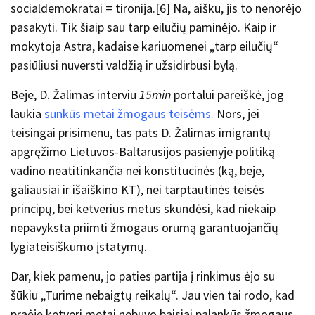
socialdemokratai = tironija.
[6]
Na, aišku, jis to nenorėjo
pasakyti. Tik šiaip sau tarp eilučių paminėjo. Kaip ir
mokytoja Astra, kadaise kariuomenei „tarp eilučių“
pasiūliusi nuversti valdžią ir užsidirbusi bylą.
Beje, D. Žalimas interviu
15min
portalui pareiškė, jog
laukia
sunkūs metai žmogaus teisėms.
Nors, jei
teisingai prisimenu, tas pats D. Žalimas imigrantų
apgręžimo Lietuvos-Baltarusijos pasienyje politiką
vadino neatitinkančia nei konstitucinės (ką, beje,
galiausiai ir išaiškino KT), nei tarptautinės teisės
principų, bei ketverius metus skundėsi, kad niekaip
nepavyksta priimti žmogaus orumą garantuojančių
lygiateisiškumo įstatymų.
Dar, kiek pamenu, jo paties partija į rinkimus ėjo su
šūkiu „Turime nebaigtų reikalų“. Jau vien tai rodo, kad
praėję ketveri metai nebuvo baisiai palankūs žmogaus