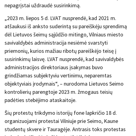
nepagrįstai uždraudė susirinkimą.
„2023 m. liepos 5 d. LVAT nusprendė, kad 2021 m.
atšaukusi iš anksto suderintą su pareiškėju sprendimą
dėl Lietuvos šeimų sąjūdžio mitingo, Vilniaus miesto
savivaldybės administracija nesiėmė svarstyti
priemonių, kurios mažiau ribotų pareiškėjo teisę į
susirinkimų laisvę. LVAT nusprendė, kad savivaldybės
administracijos direktoriaus įsakymas buvo
grindžiamas subjektyviu vertinimu, neparemtas
objektyviais įrodymais“, – nurodoma Lietuvos Seimo
kontrolierių parengtoje 2023 m. žmogaus teisių
padėties stebėjimo ataskaitoje.
Šių protestų trikdymo istorijų fone lapkričio 18
d.
organizuojami protestai Vilniuje prie Seimo, Kaune
studentų skvere ir Tauragėje. Antrasis toks protestas