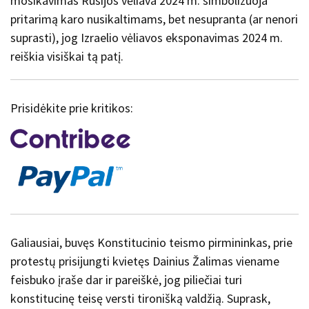
mosikavimas Rusijos vėliava 2024 m. simbolizuoja
pritarimą karo nusikaltimams, bet nesupranta (ar nenori
suprasti), jog Izraelio vėliavos eksponavimas 2024 m.
reiškia visiškai tą patį.
Prisidėkite prie kritikos:
Galiausiai, buvęs Konstitucinio teismo pirmininkas, prie
protestų prisijungti kvietęs Dainius Žalimas viename
feisbuko įraše dar ir pareiškė, jog piliečiai turi
konstitucinę teisę versti tironišką valdžią. Suprask,