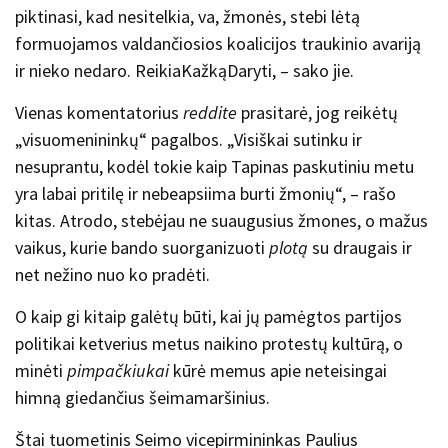
piktinasi, kad nesitelkia, va, žmonės, stebi lėtą
formuojamos valdančiosios koalicijos traukinio avariją
ir nieko nedaro. ReikiaKažkąDaryti, – sako jie.
Vienas komentatorius
reddite
prasitarė, jog reikėtų
„visuomenininkų“ pagalbos. „
Visiškai sutinku ir
nesuprantu, kodėl tokie kaip Tapinas paskutiniu metu
yra labai pritilę ir nebeapsiima burti žmonių
“, – rašo
kitas. Atrodo, stebėjau ne suaugusius žmones, o mažus
vaikus, kurie bando suorganizuoti
plotą
su draugais ir
net nežino nuo ko pradėti.
O kaip gi kitaip galėtų būti, kai jų pamėgtos partijos
politikai ketverius metus naikino protestų kultūrą, o
minėti
pimpačkiukai
kūrė memus apie neteisingai
himną giedančius šeimamaršinius.
Štai tuometinis Seimo vicepirmininkas Paulius