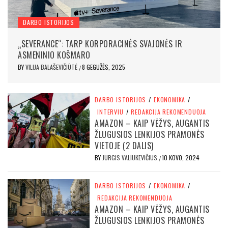
DARBO ISTORIJOS
„SEVERANCE“: TARP KORPORACINĖS SVAJONĖS IR
ASMENINIO KOŠMARO
BY
VILIJA BALAŠEVIČIŪTĖ
8 GEGUŽĖS, 2025
/
DARBO ISTORIJOS
/
EKONOMIKA
/
INTERVIU
/
REDAKCIJA REKOMENDUOJA
AMAZON – KAIP VĖŽYS, AUGANTIS
ŽLUGUSIOS LENKIJOS PRAMONĖS
VIETOJE (2 DALIS)
BY
JURGIS VALIUKEVIČIUS
10 KOVO, 2024
/
DARBO ISTORIJOS
/
EKONOMIKA
/
REDAKCIJA REKOMENDUOJA
AMAZON – KAIP VĖŽYS, AUGANTIS
ŽLUGUSIOS LENKIJOS PRAMONĖS