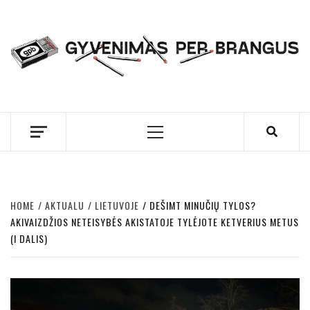
Skip
to
content
GYVENIMAS PER
BRANGUS
Primary
Menu
HOME
AKTUALU
LIETUVOJE
DEŠIMT MINUČIŲ TYLOS?
AKIVAIZDŽIOS NETEISYBĖS AKISTATOJE TYLĖJOTE KETVERIUS METUS
(I DALIS)