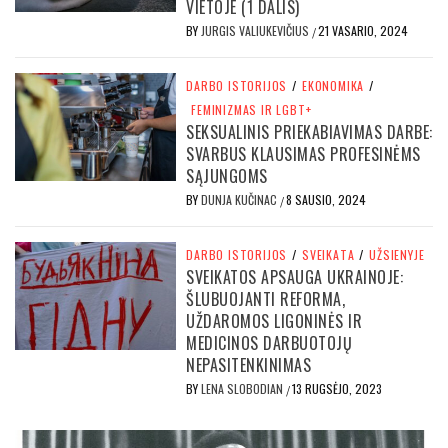
VIETOJE (1 DALIS)
BY
JURGIS VALIUKEVIČIUS
21 VASARIO, 2024
/
DARBO ISTORIJOS
/
EKONOMIKA
/
FEMINIZMAS IR LGBT+
SEKSUALINIS PRIEKABIAVIMAS DARBE:
SVARBUS KLAUSIMAS PROFESINĖMS
SĄJUNGOMS
BY
DUNJA KUČINAC
8 SAUSIO, 2024
/
DARBO ISTORIJOS
/
SVEIKATA
/
UŽSIENYJE
SVEIKATOS APSAUGA UKRAINOJE:
ŠLUBUOJANTI REFORMA,
UŽDAROMOS LIGONINĖS IR
MEDICINOS DARBUOTOJŲ
NEPASITENKINIMAS
BY
LENA SLOBODIAN
13 RUGSĖJO, 2023
/