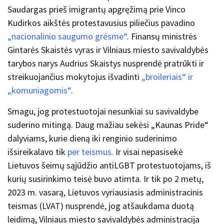
Saudargas prieš imigrantų apgręžimą prie Vinco
Kudirkos aikštės protestavusius piliečius pavadino
„nacionalinio saugumo grėsme“
.
Finansų ministrės
Gintarės Skaistės vyras ir Vilniaus miesto savivaldybės
tarybos narys Audrius Skaistys nusprendė pratrūkti ir
streikuojančius mokytojus išvadinti
„broileriais“ ir
„komuniagomis“
.
Smagu, jog protestuotojai nesunkiai su savivaldybe
suderino mitingą. Daug mažiau sekėsi „Kaunas Pride“
dalyviams, kurie dieną iki renginio suderinimo
išsireikalavo tik
per teismus.
Ir visai nepasisekė
Lietuvos šeimų sąjūdžio antiLGBT protestuotojams, iš
kurių susirinkimo teisė buvo atimta. Ir tik po 2 metų,
2023 m. vasarą, Lietuvos vyriausiasis administracinis
teismas (LVAT) nusprendė, jog atšaukdama duotą
leidimą, Vilniaus miesto savivaldybės administracija