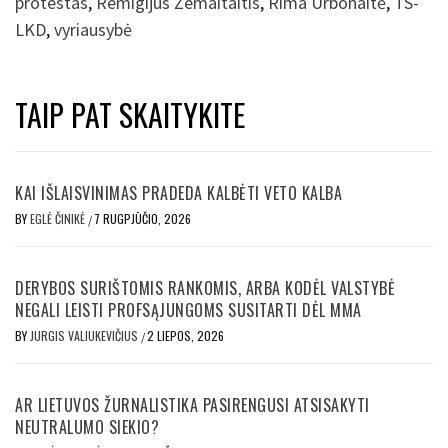
protestas
,
Remigijus Žemaitaitis
,
Rima Urbonaitė
,
TS-
LKD
,
vyriausybė
TAIP PAT SKAITYKITE
KAI IŠLAISVINIMAS PRADEDA KALBĖTI VETO KALBA
BY
EGLĖ ČINIKĖ
7 RUGPJŪČIO, 2026
/
DERYBOS SURIŠTOMIS RANKOMIS, ARBA KODĖL VALSTYBĖ
NEGALI LEISTI PROFSĄJUNGOMS SUSITARTI DĖL MMA
BY
JURGIS VALIUKEVIČIUS
2 LIEPOS, 2026
/
AR LIETUVOS ŽURNALISTIKA PASIRENGUSI ATSISAKYTI
NEUTRALUMO SIEKIO?