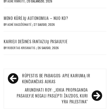
BY
AGNĖ RIMKUTĖ
20 BALANDŽIO, 2026
/
MENO KŪRĖJŲ AUTONOMIJA – NUO KO?
BY
AGNĖ BAGDŽIŪNAITĖ
27 SAUSIO, 2026
/
KAIRIEJI DEŠINĖS FANTAZIJŲ PASAULYJE
BY
ROBERTAS KRISIKAITIS
26 SAUSIO, 2026
/
Navigacija
RŪPESTIS BE PABAIGOS: APIE KAIRUMĄ IR
tarp
KENČIANČIAS AUKAS
įrašų
ARUNDHATI ROY: „JOKIA PROPAGANDA
PASAULYJE NEGALI PASLĖPTI ŽAIZDOS, KURI
YRA PALESTINA“