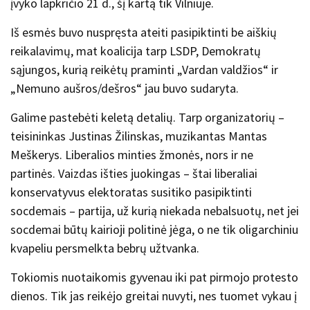
įvyko lapkričio 21 d., šį kartą tik Vilniuje.
Iš esmės buvo nuspręsta ateiti pasipiktinti be aiškių
reikalavimų, mat koalicija tarp LSDP, Demokratų
sąjungos, kurią reikėtų praminti „Vardan valdžios“ ir
„Nemuno aušros/dešros“ jau buvo sudaryta.
Galime pastebėti keletą detalių. Tarp organizatorių –
teisininkas Justinas Žilinskas, muzikantas Mantas
Meškerys. Liberalios minties žmonės, nors ir ne
partinės. Vaizdas išties juokingas – štai liberaliai
konservatyvus elektoratas susitiko pasipiktinti
socdemais – partija, už kurią niekada nebalsuotų, net jei
socdemai būtų kairioji politinė jėga, o ne tik oligarchiniu
kvapeliu persmelkta bebrų užtvanka.
Tokiomis nuotaikomis gyvenau iki pat pirmojo protesto
dienos. Tik jas reikėjo greitai nuvyti, nes tuomet vykau į