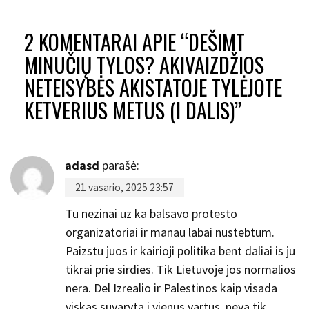
2 KOMENTARAI APIE “
DEŠIMT
MINUČIŲ TYLOS? AKIVAIZDŽIOS
NETEISYBĖS AKISTATOJE TYLĖJOTE
KETVERIUS METUS (I DALIS)
”
adasd
parašė:
21 vasario, 2025 23:57
Tu nezinai uz ka balsavo protesto
organizatoriai ir manau labai nustebtum.
Paizstu juos ir kairioji politika bent daliai is ju
tikrai prie sirdies. Tik Lietuvoje jos normalios
nera. Del Izrealio ir Palestinos kaip visada
viskas suvaryta i vienus vartus, neva tik