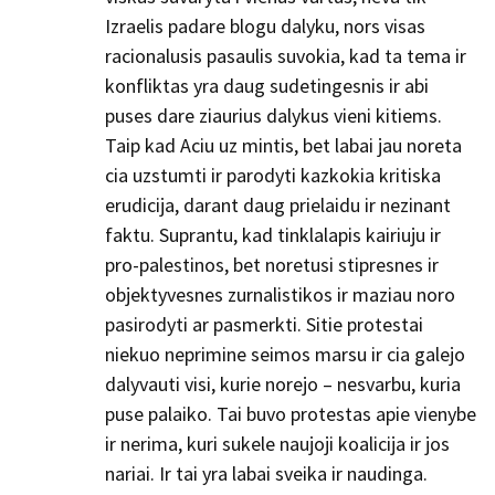
Izraelis padare blogu dalyku, nors visas
racionalusis pasaulis suvokia, kad ta tema ir
konfliktas yra daug sudetingesnis ir abi
puses dare ziaurius dalykus vieni kitiems.
Taip kad Aciu uz mintis, bet labai jau noreta
cia uzstumti ir parodyti kazkokia kritiska
erudicija, darant daug prielaidu ir nezinant
faktu. Suprantu, kad tinklalapis kairiuju ir
pro-palestinos, bet noretusi stipresnes ir
objektyvesnes zurnalistikos ir maziau noro
pasirodyti ar pasmerkti. Sitie protestai
niekuo neprimine seimos marsu ir cia galejo
dalyvauti visi, kurie norejo – nesvarbu, kuria
puse palaiko. Tai buvo protestas apie vienybe
ir nerima, kuri sukele naujoji koalicija ir jos
nariai. Ir tai yra labai sveika ir naudinga.