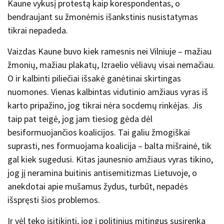
Kaune vykusį protestą kaip korespondentas, o
bendraujant su žmonėmis išankstinis nusistatymas
tikrai nepadeda.
Vaizdas Kaune buvo kiek ramesnis nei Vilniuje – mažiau
žmonių, mažiau plakatų, Izraelio vėliavų visai nemačiau.
O ir kalbinti piliečiai išsakė ganėtinai skirtingas
nuomones. Vienas kalbintas vidutinio amžiaus vyras iš
karto pripažino, jog tikrai nėra socdemų rinkėjas. Jis
taip pat teigė, jog jam tiesiog gėda dėl
besiformuojančios koalicijos. Tai galiu žmogiškai
suprasti, nes formuojama koalicija – balta mišrainė, tik
gal kiek sugedusi. Kitas jaunesnio amžiaus vyras tikino,
jog jį neramina buitinis antisemitizmas Lietuvoje, o
anekdotai apie mušamus žydus, turbūt, nepadės
išspręsti šios problemos.
Ir vėl teko įsitikinti, jog į politinius mitingus susirenka