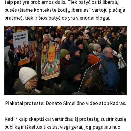
taip pat yra problemos dalis. Tiek patyčios iš liberalų
pusės (šiame kontekste žodį „liberalas“ vartoju plačiąja
prasme), tiek ir šios patyčios yra vienodai blogai.
Plakatai proteste. Donato Šimeliūno video stop kadras.
Kad ir kaip skeptiškai vertinčiau šį protestą, susirinkusią
publiką ir iškeltus tikslus, visgi gerai, jog pagaliau nuo