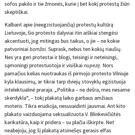
sofos pakilo ir tie žmonės, kurie į bet kokį protestą žiūri
skeptiškai.
Kalbant apie (neegzistuojančią) protestų kultūrą
Lietuvoje, šio protesto dalyviai itin aiškiai stengėsi
akcentuoti, jog mitingas bus taikus, o jie – ne kokie
patvoriniai
bomžai
. Suprask, nebus ten kokių riaušių.
Nes yra geri protestai ir blogi, teisingi ir neteisingi,
sąmoningi protestuotoja ir visiškai
nupezę
. Nors
pamačius kelias nuotraukas iš pirmojo protesto Vilniuje
kyla klausimų, ar tikrai tarp dviejų stovyklų egzistuoja
intelektualinė praraja. „Politika – ne dešra, mes nesame
skerdykla“, – tokį plakatą laiko garbaus amžiaus
moteris. Tikra erudicija, nesuvaidinti jausmai. Ant kito
plakato vaizduojama seksualizuota V. Blinkevičiūtės
karikatūra, kaip ir pridera – su plačia iškirpte. Net
neabejoju, jog šį plakatą atsinešęs gerasis elfas