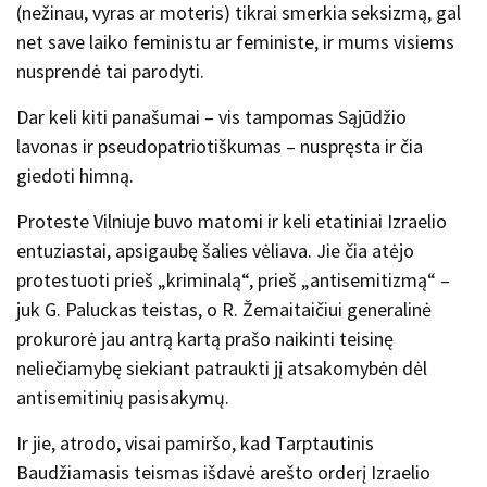
(nežinau, vyras ar moteris) tikrai smerkia seksizmą, gal
net save laiko feministu ar feministe, ir mums visiems
nusprendė tai parodyti.
Dar keli kiti panašumai – vis tampomas Sąjūdžio
lavonas ir pseudopatriotiškumas – nuspręsta ir čia
giedoti himną.
Proteste Vilniuje buvo matomi ir keli etatiniai Izraelio
entuziastai, apsigaubę šalies vėliava. Jie čia atėjo
protestuoti prieš „kriminalą“, prieš „antisemitizmą“ –
juk G. Paluckas teistas, o R. Žemaitaičiui generalinė
prokurorė jau antrą kartą prašo naikinti teisinę
neliečiamybę siekiant patraukti jį atsakomybėn dėl
antisemitinių pasisakymų.
Ir jie, atrodo, visai pamiršo, kad Tarptautinis
Baudžiamasis teismas išdavė arešto orderį Izraelio