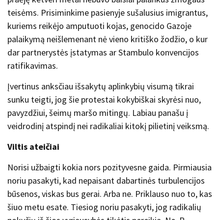
teisėms. Prisiminkime pasienyje sušalusius imigrantus,
kuriems reikėjo amputuoti kojas, genocido Gazoje
palaikymą neišlemenant nė vieno kritiško žodžio, o kur
dar partnerystės įstatymas ar Stambulo konvencijos
ratifikavimas.
Įvertinus anksčiau išsakytų aplinkybių visumą tikrai
sunku teigti, jog šie protestai kokybiškai skyrėsi nuo,
pavyzdžiui, šeimų maršo mitingų. Labiau panašu į
veidrodinį atspindį nei radikaliai kitokį pilietinį veiksmą.
Viltis ateičiai
Norisi užbaigti kokia nors pozityvesne gaida. Pirmiausia
noriu pasakyti, kad nepaisant dabartinės turbulencijos
būsenos, viskas bus gerai. Arba ne. Priklauso nuo to, kas
šiuo metu esate. Tiesiog noriu pasakyti, jog radikalių