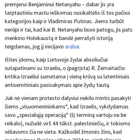
premjerui Benjaminui Netanyahu – dabar jis yra
tarptautiniu mastu ieškomas nusikaltėlis iš tos pačios
kategorijos kaip ir Vladimiras Putinas. Jiems turbūt
nerūpi ir tai, kad kai B. Netanyahu buvo patogu, jis pats
menkino Holokaustą ir bandė perrašyti istoriją
teigdamas, jog jį inicijavo
arabai.
Išties įdomu, kaip Lietuvoje žydai absoliučiai
sutapatinami su Izraeliu, o (pagrįsta) R. Žemaitaičio
kritika Izraeliui sumetama į vieną krūvą su latentiniais
antisemitiniais pasisakymais apie žydų tautą.
Juk nė vienam protesto dalyviui nekilo mintis pasakyti
šiems „visuomenininkams“, kad Izraelis, vykdydamas
savo „specialiąją operaciją“ (šį terminą vartoju ne be
reikalo), nužudė virš 44 tūkst. palestiniečių, ir tokioms
vėliavoms čia ne vieta. Kažkodėl žmonės žino, kad