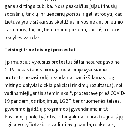
gana skirtinga publika. Nors paskaičius įsijautrinusių
socialinių tinklų influencerių
postus
ir gali atrodyti, kad
Lietuva yra visiškai susiskaldžiusi ir vos ne ant pilietinio
karo ribos, tačiau, bent mano požiūriu, tai – iškreiptos
realybės vaizdas.
Teisingi ir neteisingi protestai
Į pirmuosius vykusius protestus šiltai nesureagavo nei
G. Paluckas (kuris pirmajame Vilniuje vykusiame
proteste nepasirodė neapdairiai pareikšdamas, jog
mitingo dalyviai siekia pakeisti rinkimų rezultatus), nei
vadinamieji „antisistemininkai“, protestavę prieš COVID-
19 pandemijos ribojimus, LGBT bendruomenės teises,
gyvenimo įgūdžių programos įgyvendinimą ir t.t
Pastarieji puolė tyčiotis, ir tai galima suprasti – juk iš jų
irgi buvo tyčiotasi: jie vadinti avių banda, runkeliais,