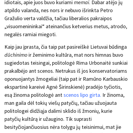
idiotais, apie juos buvo kuriami
memai
. Dabar atėjo jų
atpildo valanda, nes nors ir nebuvo išrinkta Petro
Gražulio verta valdžia, tačiau liberalios pakraipos
„visuomenininkai“ ateinančius ketverius metus, atrodo,
negalės ramiai miegoti.
Kaip jau įprasta, čia taip pat pasireiškė Lietuvai būdinga
dūchinimo
ir žeminimo kultūra, mat nors himnas buvo
sugiedotas teisingai, politologė Rima Urbonaitė sunkiai
prakalbėjo ant scenos. Netrukus iš jos konservatoriams
oponuojantys žmogeliai (taip pat ir Ramūno Karbauskio
ekspartinė kareivė Agnė Širinskienė) pradėjo tyčiotis,
esą žinoma politologė ant
scenos lipo girta.
Ir žinoma,
man gaila dėl tokių viešų patyčių, tačiau užuojauta
politologei didžiąja dalimi sklido iš žmonių, kurie
patyčių kultūrą ir užaugino. Tik suprasti
besityčiojančiuosius nėra tolygu jų teisinimui, mat jie