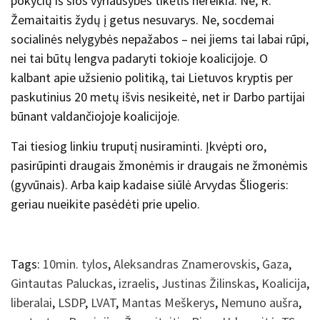
pokyčių iš šios vyriausybės tikėtis nereikia. Ne, R.
Žemaitaitis žydų į getus nesuvarys. Ne, socdemai
socialinės nelygybės nepažabos – nei jiems tai labai rūpi,
nei tai būtų lengva padaryti tokioje koalicijoje. O
kalbant apie užsienio politiką, tai Lietuvos kryptis per
paskutinius 20 metų išvis nesikeitė, net ir Darbo partijai
būnant valdančiojoje koalicijoje.
Tai tiesiog linkiu truputį nusiraminti. Įkvėpti oro,
pasirūpinti draugais žmonėmis ir draugais ne žmonėmis
(gyvūnais). Arba kaip kadaise siūlė Arvydas Šliogeris:
geriau nueikite pasėdėti prie upelio.
Tags:
10min. tylos
,
Aleksandras Znamerovskis
,
Gaza
,
Gintautas Paluckas
,
izraelis
,
Justinas Žilinskas
,
Koalicija
,
liberalai
,
LSDP
,
LVAT
,
Mantas Meškerys
,
Nemuno aušra
,