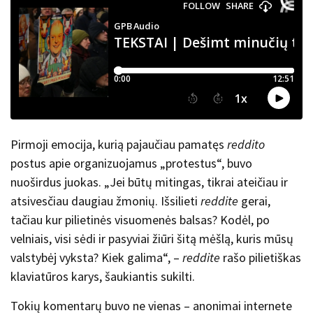
Pirmoji emocija, kurią pajaučiau pamatęs
reddito
postus apie organizuojamus „protestus“, buvo
nuoširdus juokas. „
Jei būtų mitingas, tikrai ateičiau ir
atsivesčiau daugiau žmonių. Išsilieti
reddite
gerai,
tačiau kur pilietinės visuomenės balsas? Kodėl, po
velniais, visi sėdi ir pasyviai žiūri šitą mėšlą, kuris mūsų
valstybėj vyksta? Kiek galima
“, –
reddite
rašo pilietiškas
klaviatūros karys, šaukiantis sukilti.
Tokių komentarų buvo ne vienas – anonimai internete