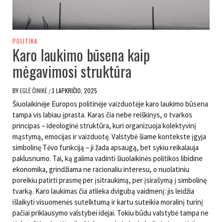
POLITIKA
Karo laukimo būsena kaip
mėgavimosi struktūra
BY
EGLĖ ČINIKĖ
3 LAPKRIČIO, 2025
/
Šiuolaikinėje Europos politinėje vaizduotėje karo laukimo būsena
tampa vis labiau įprasta. Karas čia nebe reiškinys, o tvarkos
principas – ideologinė struktūra, kuri organizuoja kolektyvinį
mąstymą, emocijas ir vaizduotę. Valstybė šiame kontekste įgyja
simbolinę Tėvo funkciją – ji žada apsaugą, bet sykiu reikalauja
paklusnumo. Tai, ką galima vadinti šiuolaikinės politikos libidine
ekonomika, grindžiama ne racionaliu interesu, o nuolatiniu
poreikiu patirti prasmę per įsitraukimą, per įsirašymą į simbolinę
tvarką. Karo laukimas čia atlieka dvigubą vaidmenį: jis leidžia
išlaikyti visuomenės sutelktumą ir kartu suteikia moralinį turinį
pačiai priklausymo valstybei idėjai. Tokiu būdu valstybė tampa ne