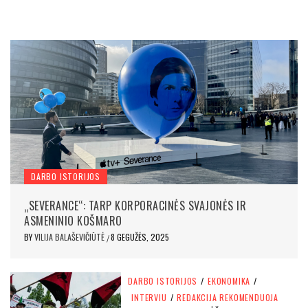
DARBO ISTORIJOS
„SEVERANCE“: TARP KORPORACINĖS SVAJONĖS IR
ASMENINIO KOŠMARO
BY
VILIJA BALAŠEVIČIŪTĖ
8 GEGUŽĖS, 2025
/
DARBO ISTORIJOS
/
EKONOMIKA
/
INTERVIU
/
REDAKCIJA REKOMENDUOJA