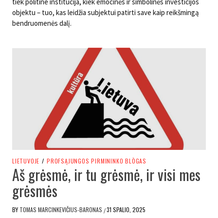
tiek politine institucija, kiek emocinės ir simbolinės investicijos
objektu – tuo, kas leidžia subjektui patirti save kaip reikšmingą
bendruomenės dalį.
LIETUVOJE
/
PROFSĄJUNGOS PIRMININKO BLÒGAS
Aš grėsmė, ir tu grėsmė, ir visi mes
grėsmės
BY
TOMAS MARCINKEVIČIUS-BARONAS
31 SPALIO, 2025
/