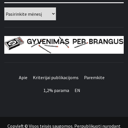
Archyvai
GYVENIMAS PER
BRANGUS
Apie
Kriterijai publikacijoms
Paremkite
1,2% parama
EN
Apie
Kriterijai
Paremkite
1,2%
EN
publikacijoms
parama
Copyleft © Visos teisės saugomos. Perpublikuoti nurodant