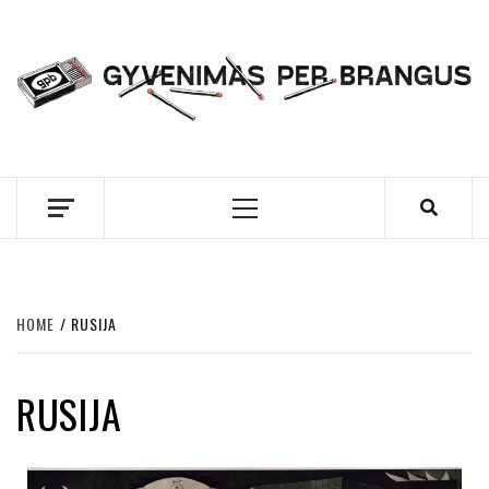
Skip
to
content
GYVENIMAS PER
BRANGUS
Primary
Menu
HOME
RUSIJA
RUSIJA