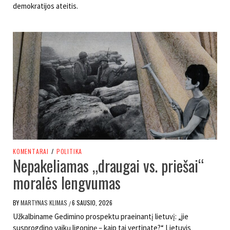
demokratijos ateitis.
KOMENTARAI
/
POLITIKA
Nepakeliamas „draugai vs. priešai“
moralės lengvumas
BY
MARTYNAS KLIMAS
6 SAUSIO, 2026
/
Užkalbiname Gedimino prospektu praeinantį lietuvį: „jie
susprogdino vaikų ligoninę – kaip tai vertinate?“ Lietuvis