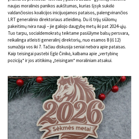
naujas moralinės panikos aukštumas, kurias šįsyk sukėlė
valdančiosios koalicijos inicijuojamos pataisos, palengvinančios
LRT generalinio direktoriaus atleidimą. Du iš trijų siūlomų
pakeitimų nėra nauji – jie galiojo daugybę metų iki pat 2024-ųjų.
Tuo tarpu, socialdemokratų teiktame pasiūlyme balsų persvara,
reikalinga atleisti generalinį direktorių, nuo esamos 8 (iš 12)
sumažėja vos iki 7. Tačiau diskusija seniai nebėra apie pataisas.
Kaip teisingai pastebi Eglė Činikė, kalbama apie „vertybinę
poziciją“ ir jos atitikimą „teisingam“ moraliniam atsakui.