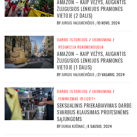
AMAZON – KAIP VĖŽYS, AUGANTIS
ŽLUGUSIOS LENKIJOS PRAMONĖS
VIETOJE (2 DALIS)
BY
JURGIS VALIUKEVIČIUS
10 KOVO, 2024
/
DARBO ISTORIJOS
/
EKONOMIKA
/
REDAKCIJA REKOMENDUOJA
AMAZON – KAIP VĖŽYS, AUGANTIS
ŽLUGUSIOS LENKIJOS PRAMONĖS
VIETOJE (1 DALIS)
BY
JURGIS VALIUKEVIČIUS
21 VASARIO, 2024
/
DARBO ISTORIJOS
/
EKONOMIKA
/
FEMINIZMAS IR LGBT+
SEKSUALINIS PRIEKABIAVIMAS DARBE:
SVARBUS KLAUSIMAS PROFESINĖMS
SĄJUNGOMS
BY
DUNJA KUČINAC
8 SAUSIO, 2024
/