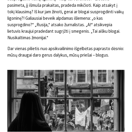
pasimeta, jį išmuša prakaitas, pradeda mikčioti. Kaip atsakyt į
tokį klausimą? Iš kur jam žinoti, gerai ar blogai susprogdinti vaikų
ligoninę?! Galiausiai beveik alpdamas išlemena: „o kas
susprogdino?“ „Rusija,“ atsako žurnalistas. „A!“ atsikvepia
lietuvis kraujui pradedant sugrįžti į smegenis. „Tai aišku blogai.
Nusikaltimas žmonijai.“
Dar vienas pilietis nuo apsikvailinimo išgelbėtas paprasto dėsnio:
mūsų draugai daro gerus dalykus, mūsų priešai – blogus.