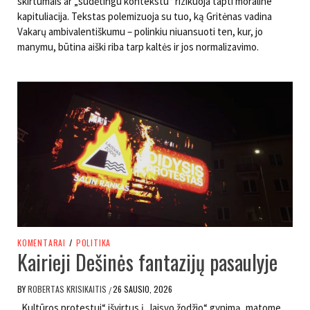
skirtumais ar „sudėtingu kontekstu“ rizikuoja tapti moraline
kapituliacija. Tekstas polemizuoja su tuo, ką Gritėnas vadina
Vakarų ambivalentiškumu – polinkiu niuansuoti ten, kur, jo
manymu, būtina aiški riba tarp kaltės ir jos normalizavimo.
KOMENTARAI
/
POLITIKA
Kairieji Dešinės fantazijų pasaulyje
BY
ROBERTAS KRISIKAITIS
26 SAUSIO, 2026
/
„Kultūros protestui“ išvirtus į „laisvo žodžio“ gynimą, matome