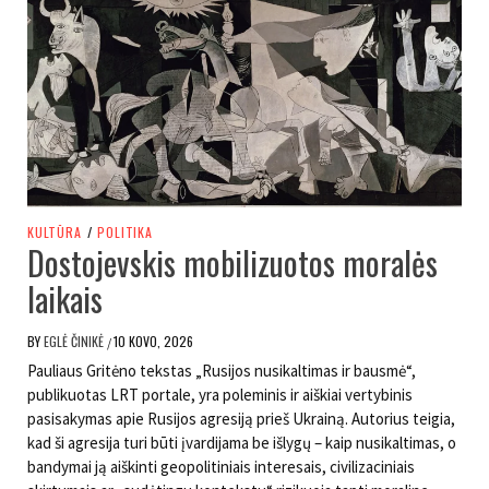
KULTŪRA
/
POLITIKA
Dostojevskis mobilizuotos moralės
laikais
BY
EGLĖ ČINIKĖ
10 KOVO, 2026
/
Pauliaus Gritėno tekstas „Rusijos nusikaltimas ir bausmė“,
publikuotas LRT portale, yra poleminis ir aiškiai vertybinis
pasisakymas apie Rusijos agresiją prieš Ukrainą. Autorius teigia,
kad ši agresija turi būti įvardijama be išlygų – kaip nusikaltimas, o
bandymai ją aiškinti geopolitiniais interesais, civilizaciniais