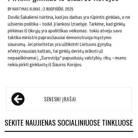
BY
MARTYNAS KLIMAS
2 RUGPJŪČIO, 2025
/
Dovilė Šakalienė tvirtina, kad jos darbas yra rūpintis ginklais, o ne
užsienio politika – todėl ji lankosi Izraelyje. Tarkime, kad ginklų
pirkimas iš tikrųjų yra apolitiškas veiksmas: tokiu atveju savo
taktika ministrė paprasčiausiai demonstruoja mąstymo
siaurumą. Jei prioritetas yra užtikrinti Lietuvos gynybą
efektyviausiais kaštais, tai ginklų derėtų ieškoti už
nepaaiškinamai į „Euroviziją“ papuolusių valstybių ribų – mums
reikia pirkti ginkluotę iš Šiaurės Korėjos.
Navigacija
SENESNI ĮRAŠAI
tarp
įrašų
SEKITE NAUJIENAS SOCIALINIUOSE TINKLUOSE