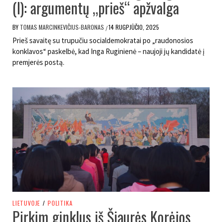
(I): argumentų „prieš“ apžvalga
BY
TOMAS MARCINKEVIČIUS-BARONAS
14 RUGPJŪČIO, 2025
/
Prieš savaitę su trupučiu socialdemokratai po „raudonosios
konklavos“ paskelbė, kad Inga Ruginienė – naujoji jų kandidatė į
premjerės postą.
LIETUVOJE
/
POLITIKA
Pirkim ginklus iš Šiaurės Korėjos