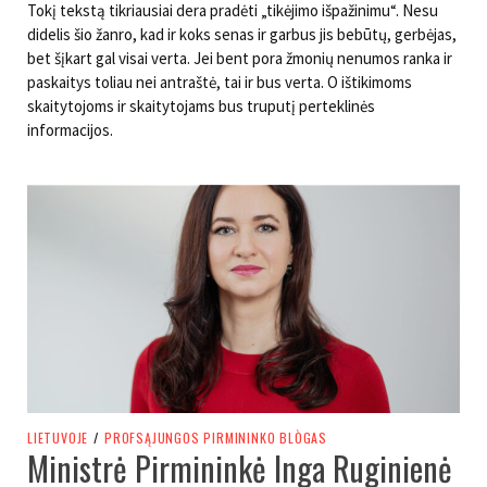
Tokį tekstą tikriausiai dera pradėti „tikėjimo išpažinimu“. Nesu
didelis šio žanro, kad ir koks senas ir garbus jis bebūtų, gerbėjas,
bet šįkart gal visai verta. Jei bent pora žmonių nenumos ranka ir
paskaitys toliau nei antraštė, tai ir bus verta. O ištikimoms
skaitytojoms ir skaitytojams bus truputį perteklinės
informacijos.
LIETUVOJE
/
PROFSĄJUNGOS PIRMININKO BLÒGAS
Ministrė Pirmininkė Inga Ruginienė