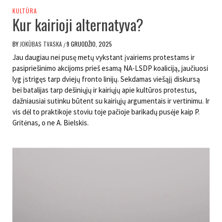
KULTŪRA
Kur kairioji alternatyva?
BY
JOKŪBAS TVASKA
9 GRUODŽIO, 2025
/
Jau daugiau nei pusę metų vykstant įvairiems protestams ir
pasipriešinimo akcijoms prieš esamą NA-LSDP koaliciją, jaučiuosi
lyg įstrigęs tarp dviejų fronto linijų. Sekdamas viešąjį diskursą
bei batalijas tarp dešiniųjų ir kairiųjų apie kultūros protestus,
dažniausiai sutinku būtent su kairiųjų argumentais ir vertinimu. Ir
vis dėl to praktikoje stoviu toje pačioje barikadų pusėje kaip P.
Gritėnas, o ne A. Bielskis.