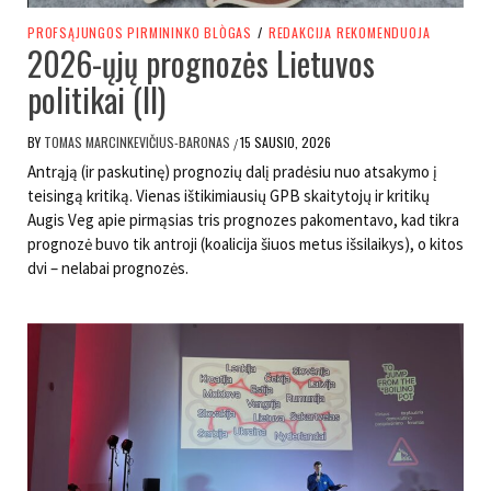
PROFSĄJUNGOS PIRMININKO BLÒGAS
/
REDAKCIJA REKOMENDUOJA
2026-ųjų prognozės Lietuvos
politikai (II)
BY
TOMAS MARCINKEVIČIUS-BARONAS
15 SAUSIO, 2026
/
Antrąją (ir paskutinę) prognozių dalį pradėsiu nuo atsakymo į
teisingą kritiką. Vienas ištikimiausių GPB skaitytojų ir kritikų
Augis Veg apie pirmąsias tris prognozes pakomentavo, kad tikra
prognozė buvo tik antroji (koalicija šiuos metus išsilaikys), o kitos
dvi – nelabai prognozės.