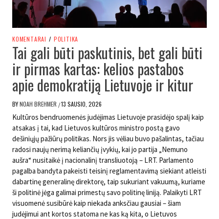
KOMENTARAI
/
POLITIKA
Tai gali būti paskutinis, bet gali būti
ir pirmas kartas: kelios pastabos
apie demokratiją Lietuvoje ir kitur
BY
NOAH BREHMER
13 SAUSIO, 2026
/
Kultūros bendruomenės judėjimas Lietuvoje prasidėjo spalį kaip
atsakas į tai, kad Lietuvos kultūros ministro postą gavo
dešiniųjų pažiūrų politikas. Nors jis vėliau buvo pašalintas, tačiau
radosi naujų nerimą keliančių įvykių, kai jo partija „Nemuno
aušra“ nusitaikė į nacionalinį transliuotoją – LRT. Parlamento
pagalba bandyta pakeisti teisinį reglamentavimą siekiant atleisti
dabartinę generalinę direktorę, taip sukuriant vakuumą, kuriame
ši politinė jėga galimai primestų savo politinę liniją. Palaikyti LRT
visuomenė susibūrė kaip niekada anksčiau gausiai – šiam
judėjimui ant kortos statoma ne kas ką kita, o Lietuvos