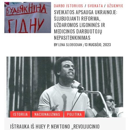
DARBO ISTORIJOS
/
SVEIKATA
/
UŽSIENYJE
SVEIKATOS APSAUGA UKRAINOJE:
ŠLUBUOJANTI REFORMA,
UŽDAROMOS LIGONINĖS IR
MEDICINOS DARBUOTOJŲ
NEPASITENKINIMAS
BY
LENA SLOBODIAN
13 RUGSĖJO, 2023
/
ISTORIJA
NACIONALIZMAS
POLITIKA
IŠTRAUKA IŠ HUEY P. NEWTONO „REVOLIUCINIO